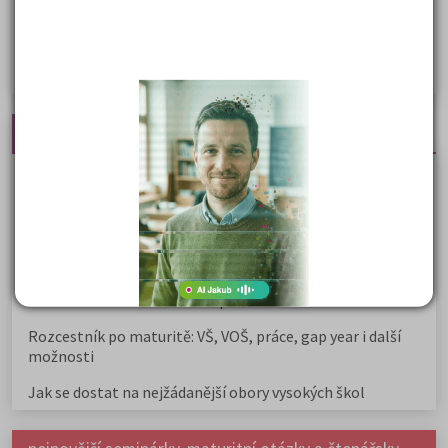
Žurnalistika
Politologie a mezinár. vztahy
Policejní akademie
Nejčtenější články
Kdy vysoké školy pořádají dny otevřených dveří
Na které fakulty se dostanete bez přijímaček 2026?
Samostudium vs. přípravný kurz: Co opravdu funguje u
přijímaček na VŠ?
Prestiž a vnímání oborů ve společnosti
Rozcestník po maturitě: VŠ, VOŠ, práce, gap year i další
možnosti
Jak se dostat na nejžádanější obory vysokých škol