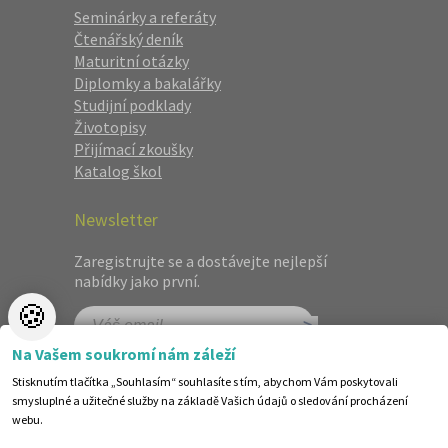
Seminárky a referáty
Čtenářský deník
Maturitní otázky
Diplomky a bakalářky
Studijní podklady
Životopisy
Přijímací zkoušky
Katalog škol
Newsletter
Zaregistrujte se a dostávejte nejlepší
nabídky jako první.
🍪
Na Vašem soukromí nám záleží
Stisknutím tlačítka „Souhlasím“ souhlasíte s tím, abychom Vám poskytovali
smysluplné a užitečné služby na základě Vašich údajů o sledování procházení
webu.