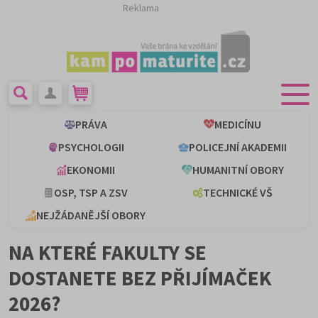
Reklama
PRÁVA
MEDICÍNU
PSYCHOLOGII
POLICEJNÍ AKADEMII
EKONOMII
HUMANITNÍ OBORY
OSP, TSP A ZSV
TECHNICKÉ VŠ
NEJŽÁDANĚJŠÍ OBORY
NA KTERÉ FAKULTY SE
DOSTANETE BEZ PŘIJÍMAČEK
2026?