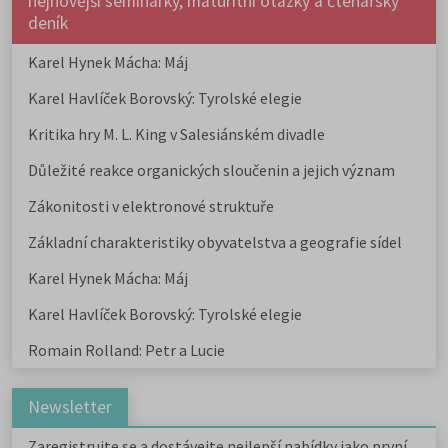
nejnovější seminárky, maturitní otázky a čtenářsky
deník
Karel Hynek Mácha: Máj
Karel Havlíček Borovský: Tyrolské elegie
Kritika hry M. L. King v Salesiánském divadle
Důležité reakce organických sloučenin a jejich význam
Zákonitosti v elektronové struktuře
Základní charakteristiky obyvatelstva a geografie sídel
Karel Hynek Mácha: Máj
Karel Havlíček Borovský: Tyrolské elegie
Romain Rolland: Petr a Lucie
Newsletter
Zaregistrujte se a dostávejte nejlepší nabídky jako první.