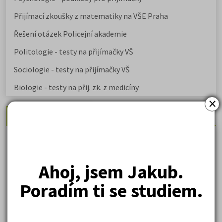
Přijímací zkoušky z matematiky na VŠE Praha
Řešení otázek Policejní akademie
Politologie - testy na přijímačky VŠ
Sociologie - testy na přijímačky VŠ
Biologie - testy na přij. zk. z medicíny
×
Nejžádanější kurzy
Právnické fakulty
Psychologie
Ahoj, jsem Jakub.
Lékařské fakulty, farmacie
Poradím ti se studiem.
Společenské a human. vědy
Ekonomické fakulty