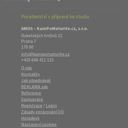
Poradenství v přípravě ke studiu
AMOS – KamPoMaturite.cz, s.r.o.
Dukelských hrdinů 21
Praha 7
170 00
info@kampomaturite.cz
+420 606 411 115
O nás
Kontakty
Jak objednávat
REKLAMA zde
Reference
Spolupráce
Registrace
/
Login
Zásady zpracování OÚ
Helpdesk
Nastavení cookies