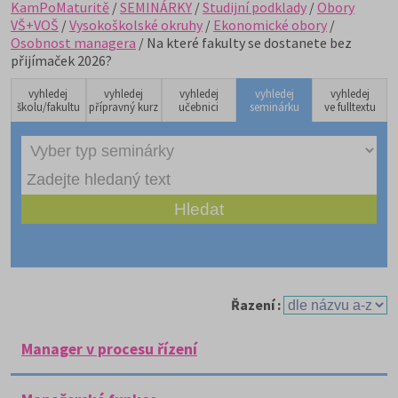
KamPoMaturitě
/
SEMINÁRKY
/
Studijní podklady
/
Obory
VŠ+VOŠ
/
Vysokoškolské okruhy
/
Ekonomické obory
/
Osobnost managera
/ Na které fakulty se dostanete bez
přijímaček 2026?
vyhledej
vyhledej
vyhledej
vyhledej
vyhledej
školu/fakultu
přípravný kurz
učebnici
seminárku
ve fulltextu
Řazení :
Manager v procesu řízení