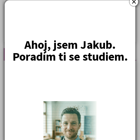
×
Ekonomické fakulty
Žurnalistika
Politologie a mezinár. vztahy
Policejní akademie
Ahoj, jsem Jakub.
Poradím ti se studiem.
Nejčtenější články
Kdy vysoké školy pořádají dny otevřených dveří
Na které fakulty se dostanete bez přijímaček 2026?
Samostudium vs. přípravný kurz: Co opravdu funguje u
přijímaček na VŠ?
Prestiž a vnímání oborů ve společnosti
Rozcestník po maturitě: VŠ, VOŠ, práce, gap year i další
možnosti
Jak se dostat na nejžádanější obory vysokých škol