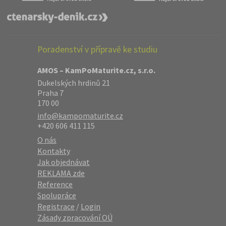
Poradenství v přípravě ke studiu
AMOS – KamPoMaturite.cz, s.r.o.
Dukelských hrdinů 21
Praha 7
170 00
info@kampomaturite.cz
+420 606 411 115
O nás
Kontakty
Jak objednávat
REKLAMA zde
Reference
Spolupráce
Registrace
/
Login
Zásady zpracování OÚ