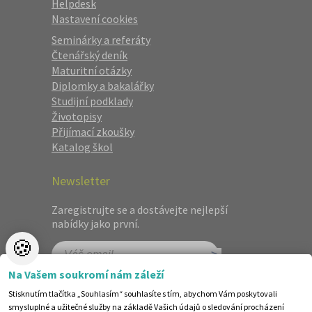
Helpdesk
Nastavení cookies
Seminárky a referáty
Čtenářský deník
Maturitní otázky
Diplomky a bakalářky
Studijní podklady
Životopisy
Přijímací zkoušky
Katalog škol
Newsletter
Zaregistrujte se a dostávejte nejlepší
nabídky jako první.
🍪
Na Vašem soukromí nám záleží
Stisknutím tlačítka „Souhlasím“ souhlasíte s tím, abychom Vám poskytovali
smysluplné a užitečné služby na základě Vašich údajů o sledování procházení