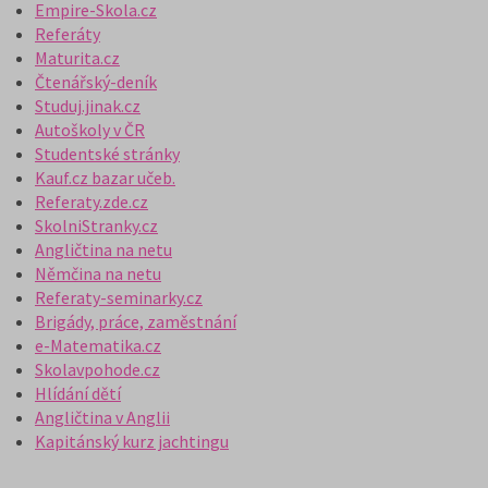
Empire-Skola.cz
Referáty
Maturita.cz
Čtenářský-deník
Studuj.jinak.cz
Autoškoly v ČR
Studentské stránky
Kauf.cz bazar učeb.
Referaty.zde.cz
SkolniStranky.cz
Angličtina na netu
Němčina na netu
Referaty-seminarky.cz
Brigády, práce, zaměstnání
e-Matematika.cz
Skolavpohode.cz
Hlídání dětí
Angličtina v Anglii
Kapitánský kurz jachtingu