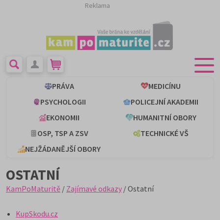
Reklama
PRÁVA
MEDICÍNU
PSYCHOLOGII
POLICEJNÍ AKADEMII
EKONOMII
HUMANITNÍ OBORY
OSP, TSP A ZSV
TECHNICKÉ VŠ
NEJŽÁDANĚJŠÍ OBORY
OSTATNÍ
KamPoMaturitě
/
Zajímavé odkazy
/ Ostatní
KupSkodu.cz