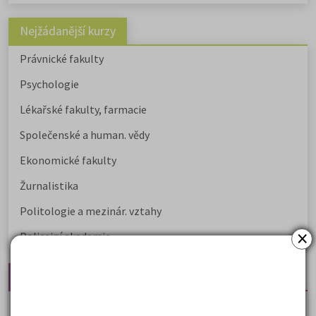
Nejžádanější kurzy
Právnické fakulty
Psychologie
Lékařské fakulty, farmacie
Společenské a human. vědy
Ekonomické fakulty
Žurnalistika
Politologie a mezinár. vztahy
×
Policejní akademie
Nejčtenější články
Kdy vysoké školy pořádají dny otevřených dveří