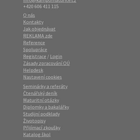
info@kampomaturite.cz
+420 606 411 115
O nás
Kontakty
Jak objednávat
REKLAMA zde
Reference
Spolupráce
Registrace
/
Login
Zásady zpracování OÚ
Helpdesk
Nastavení cookies
Seminárky a referáty
Čtenářský deník
Maturitní otázky
Diplomky a bakalářky
Studijní podklady
Životopisy
Přijímací zkoušky
Katalog škol