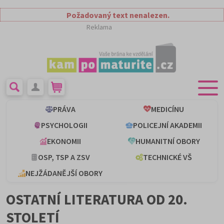
Požadovaný text nenalezen.
Reklama
PRÁVA
MEDICÍNU
PSYCHOLOGII
POLICEJNÍ AKADEMII
EKONOMII
HUMANITNÍ OBORY
OSP, TSP A ZSV
TECHNICKÉ VŠ
NEJŽÁDANĚJŠÍ OBORY
OSTATNÍ LITERATURA OD 20.
STOLETÍ