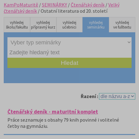
KamPoMaturitě
/
SEMINÁRKY
/
Čtenářský deník
/
Velký
čtenářský deník
/ Ostatní literatura od 20. století
vyhledej
vyhledej
vyhledej
vyhledej
vyhledej
školu/fakultu
přípravný kurz
učebnici
seminárku
ve fulltextu
Řazení :
Čtenářský deník - maturitní komplet
Práce seznamuje s obsahy 79 knih povinné i volitelné
četby na gymnáziu.