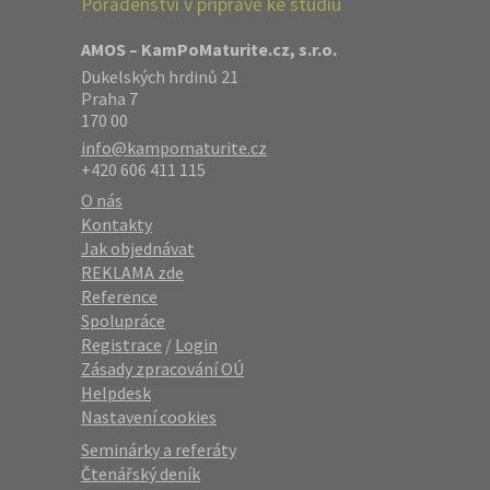
Poradenství v přípravě ke studiu
AMOS – KamPoMaturite.cz, s.r.o.
Dukelských hrdinů 21
Praha 7
170 00
info@kampomaturite.cz
+420 606 411 115
O nás
Kontakty
Jak objednávat
REKLAMA zde
Reference
Spolupráce
Registrace
/
Login
Zásady zpracování OÚ
Helpdesk
Nastavení cookies
Seminárky a referáty
Čtenářský deník