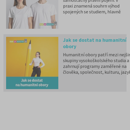
praxi znamená souhrn výhod
spojených se studiem, hlavně
zdravotní pojištění hrazené
státem, studentské slevy na
dopravu a další.
Jak se dostat na humanitní
obory
Humanitní obory patří mezi nejšir
skupiny vysokoškolského studia a
zahrnují programy zaměřené na
člověka, společnost, kulturu, jazy
vzdělávání i komunikaci.
Psychologii, filozofii, logiku,
politologii, sociologii, sociální
politiku a sociální práci, historick
vědy, filologii, pedagogiku,
informační studia a knihovnictví,
překladatelství a tlumočnictví,
obecnou teorii a dějiny umění a
kultury a další programy a obory l
studovat na 59 fakultách veřejnýc