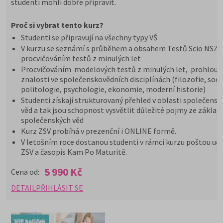
studenti mohli dobře připravit.
Proč si vybrat tento kurz?
Studenti se připravují na všechny typy VŠ
V kurzu se seznámí s průběhem a obsahem Testů Scio NSZ Z
procvičováním testů z minulých let
Procvičováním modelových testů z minulých let, prohloub
znalosti ve společenskovědních disciplínách (filozofie, soci
politologie, psychologie, ekonomie, moderní historie)
Studenti získají strukturovaný přehled v oblasti společensk
věd a tak jsou schopnost vysvětlit důležité pojmy ze základ
společenských věd
Kurz ZSV probíhá v prezenční i ONLINE formě.
V letošním roce dostanou studenti v rámci kurzu poštou uče
ZSV a časopis Kam Po Maturitě.
5 990 Kč
Cena od:
DETAIL
PŘIHLÁSIT SE