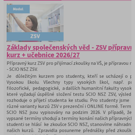
Základy společenských věd - ZSV přípravn
kurz + učebnice 2026/27
Přípravný kurz ZSV pro přijímací zkoušky na VŠ, je přípravou na
- SCIO NSZ ZSV.
Je důležitým kurzem pro studenty, kteří se ucházejí o při
Vysokou školu. Všechny typy vysokých škol, např. prá
filozofické, pedagogické, a dalších humanitní fakulty vysoký
které vyžadují úspěšné složení testu SCIO NSZ ZSV, výslede
rozhoduje o přijetí studenta ke studiu. Pro studenty jsme př
různé varianty kurzů ZSV v prezenční i ONLINE formě. Termín
SCIO NSZ jsou vypisovány na podzim 2026. V případě, že 
vypsané termíny shodují a termíny konání našich přípravných 
studenti se hlásí ke zkoušce SCIO NSZ, stanovíme náhradní 
našich kurzů. Zpravidla posuneme přednášky před zkoušky,