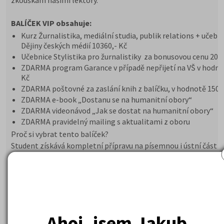
zkouškám našimi lektory.
BALÍČEK VIP obsahuje:
Kurz Žurnalistika, mediální studia, publik relations + učebn
Dějiny českých médií 10360,- Kč
Učebnice Stylistika pro žurnalistiky za bonusovou cenu 200
ZDARMA program Garance v případě nepřijetí na VŠ v hodno
Kč
ZDARMA poštovné za zaslání knih z balíčku, v hodnotě 150 
ZDARMA e-book „Dostanu se na humanitní obory“
ZDARMA videonávod „Jak se dostat na humanitní obory“
ZDARMA pravidelný mailing s aktualitami z oboru
Proč si vybrat tento balíček?
Student získává kompletní přípravu na písemnou i ústní část z
včetně celkového přehledu. Cílem kurzu je naučit se zvládnutí
zkoušky, jak řešit strategii testů formou cvičení a návodů k pří
D
le našich obchodních podmínek –
u nultých ročníků poskyt
garanci vrácení peněz v případě nepřijetí na daný obor
Využití Programu GARANCE, je pro studenty velkou výhodou.
Ahoj, jsem Jakub.