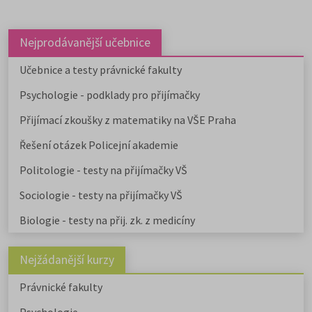
vysokých škol. Humanitní obory j
dále v nabídce na 9 soukromých
vysokých školách. Učitelské obory
Nejprodávanější učebnice
můžete studovat na 9 pedagogick
fakultách, dvou institutech a jed
Učebnice a testy právnické fakulty
ústavu, a téměř na všech veřejnýc
Psychologie - podklady pro přijímačky
vysokých školách od uměleckých 
po ekonomické či technické.
Přijímací zkoušky z matematiky na VŠE Praha
Pedagogicky zaměřené obory
nabízejí také soukromé vysoké
Řešení otázek Policejní akademie
školy.
Učitelské
,
ekonomicky
zaměřené obory a
obory psycholo
Politologie - testy na přijímačky VŠ
uvádíme v samostatném článku.
Chystáte se na humanitní ob
Sociologie - testy na přijímačky VŠ
Stáhněte si zdarma e-book s
Biologie - testy na přij. zk. z medicíny
přehledem humanitních fakult,
informacemi o přijímacím řízení a
tipy pro výběr studia.
Nejžádanější kurzy
Právnické fakulty