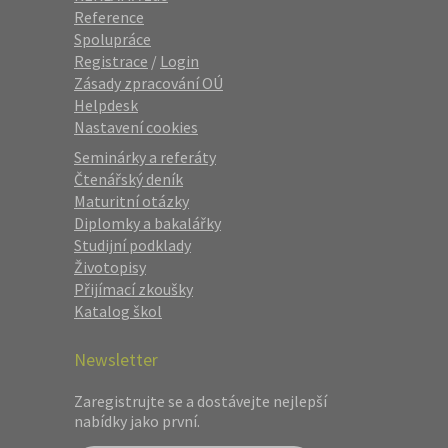
Reference
Spolupráce
Registrace
/
Login
Zásady zpracování OÚ
Helpdesk
Nastavení cookies
Seminárky a referáty
Čtenářský deník
Maturitní otázky
Diplomky a bakalářky
Studijní podklady
Životopisy
Přijímací zkoušky
Katalog škol
Newsletter
Zaregistrujte se a dostávejte nejlepší
nabídky jako první.