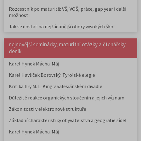
Rozcestník po maturitě: VŠ, VOŠ, práce, gap year i další
možnosti
Jak se dostat na nejžádanější obory vysokých škol
nejnovější seminárky, maturitní otázky a čtenářsky
deník
Karel Hynek Mácha: Máj
Karel Havlíček Borovský: Tyrolské elegie
Kritika hry M. L. King v Salesiánském divadle
Důležité reakce organických sloučenin a jejich význam
Zákonitosti v elektronové struktuře
Základní charakteristiky obyvatelstva a geografie sídel
Karel Hynek Mácha: Máj