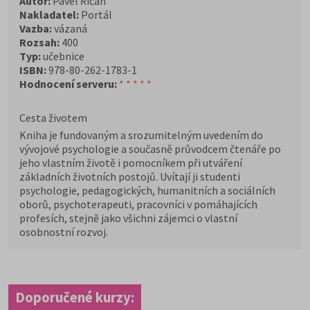
Autor:
Pavel Říčan
Nakladatel:
Portál
Vazba:
vázaná
Rozsah:
400
Typ:
učebnice
ISBN:
978-80-262-1783-1
Hodnocení serveru:
* * * * *
Cesta životem
Kniha je fundovaným a srozumitelným uvedením do
vývojové psychologie a současně průvodcem čtenáře po
jeho vlastním životě i pomocníkem při utváření
základních životních postojů. Uvítají ji studenti
psychologie, pedagogických, humanitních a sociálních
oborů, psychoterapeuti, pracovníci v pomáhajících
profesích, stejně jako všichni zájemci o vlastní
osobnostní rozvoj.
Doporučené kurzy: