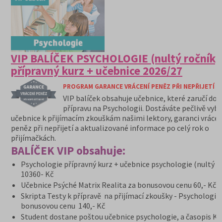
VIP BALÍČEK PSYCHOLOGIE (nultý ročník)
přípravný kurz + učebnice 2026/27
PROGRAM GARANCE VRÁCENÍ PENĚZ PŘI NEPŘIJETÍ N
VIP balíček obsahuje učebnice, které zaručí do
přípravu na Psychologii. Dostáváte pečlivě vyb
učebnice k přijímacím zkouškám našimi lektory, garanci vrácen
peněz při nepřijetí a aktualizované informace po celý rok o
přijímačkách.
BALÍČEK VIP obsahuje:
Psychologie přípravný kurz + učebnice psychologie (nultý r
10360- Kč
Učebnice Psýché Matrix Realita za bonusovou cenu 60,- Kč
Skripta Testy k přípravě na přijímací zkoušky - Psychologie
bonusovou cenu 140,- Kč
Student dostane poštou učebnice psychologie, a časopis K