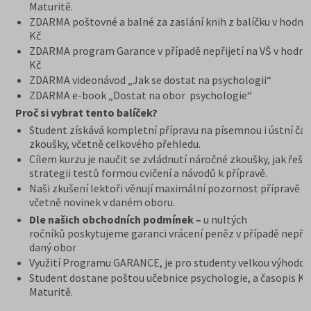
Maturitě.
ZDARMA poštovné a balné za zaslání knih z balíčku v hodno
Kč
ZDARMA program Garance v případě nepřijetí na VŠ v hodno
Kč
ZDARMA videonávod „Jak se dostat na psychologii“
ZDARMA e-book „Dostat na obor psychologie“
Proč si vybrat tento balíček?
Student získává kompletní přípravu na písemnou i ústní čás
zkoušky, včetně celkového přehledu.
Cílem kurzu je naučit se zvládnutí náročné zkoušky, jak řešit
strategii testů formou cvičení a návodů k přípravě.
Naši zkušení lektoři věnují maximální pozornost přípravě n
včetně novinek v daném oboru.
Dle našich obchodních podmínek –
u nultých
ročníků poskytujeme garanci vrácení peněz v případě nepřij
daný obor
Využití Programu GARANCE, je pro studenty velkou výhodou
Student dostane poštou učebnice psychologie, a časopis K
Maturitě.