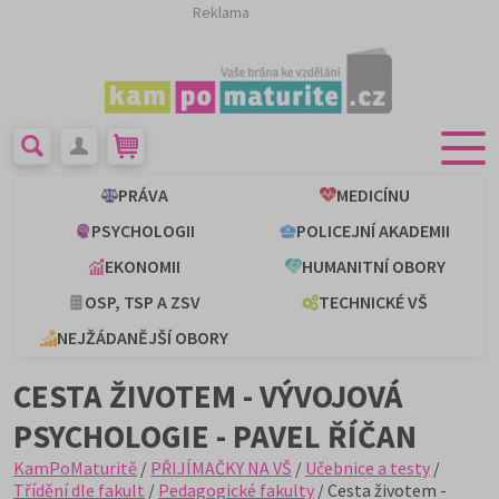
Reklama
PRÁVA
MEDICÍNU
PSYCHOLOGII
POLICEJNÍ AKADEMII
EKONOMII
HUMANITNÍ OBORY
OSP, TSP A ZSV
TECHNICKÉ VŠ
NEJŽÁDANĚJŠÍ OBORY
CESTA ŽIVOTEM - VÝVOJOVÁ
PSYCHOLOGIE - PAVEL ŘÍČAN
KamPoMaturitě
/
PŘIJÍMAČKY NA VŠ
/
Učebnice a testy
/
Třídění dle fakult
/
Pedagogické fakulty
/ Cesta životem -