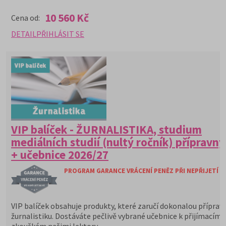
10 560 Kč
Cena od:
DETAIL
PŘIHLÁSIT SE
VIP balíček - ŽURNALISTIKA, studium
mediálních studií (nultý ročník) přípravný
+ učebnice 2026/27
PROGRAM GARANCE VRÁCENÍ PENĚZ PŘI NEPŘIJETÍ N
VIP balíček obsahuje produkty, které zaručí dokonalou příprav
žurnalistiku. Dostáváte pečlivě vybrané učebnice k přijímacím