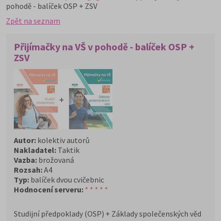
pohodě - balíček OSP + ZSV
Zpět na seznam
Přijímačky na VŠ v pohodě - balíček OSP +
ZSV
Autor:
kolektiv autorů
Nakladatel:
Taktik
Vazba:
brožovaná
Rozsah:
A4
Typ:
balíček dvou cvičebnic
Hodnocení serveru:
* * * * *
Studijní předpoklady (OSP) + Základy společenských věd