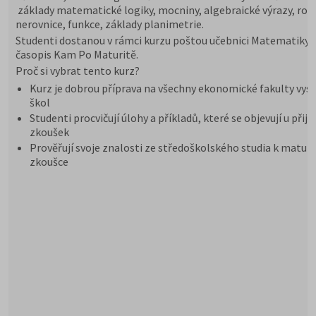
základy matematické logiky, mocniny, algebraické výrazy, rovn
nerovnice, funkce, základy planimetrie.
Studenti dostanou v rámci kurzu poštou učebnici Matematiky 
časopis Kam Po Maturitě.
Proč si vybrat tento kurz?
Kurz je dobrou příprava na všechny ekonomické fakulty vys
škol
Studenti procvičují úlohy a příkladů, které se objevují u přij
zkoušek
Prověřují svoje znalosti ze středoškolského studia k maturi
zkoušce