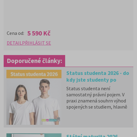
5 590 Kč
Cena od:
DETAIL
PŘIHLÁSIT SE
Doporučené články:
Status studenta 2026 - do
kdy jste studenty po
maturitě?
Status studenta není
samostatný právní pojem. V
praxi znamená souhrn výhod
spojených se studiem, hlavně
zdravotní pojištění hrazené
státem, studentské slevy na
dopravu a další.
Státní maturita 2026