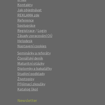
Kontakty
Jak objednávat
REKLAMA zde
Reference
Spolupráce
Registrace
/
Login
Zásady zpracování OÚ
Helpdesk
Nastavení cookies
Seminárky a referáty
Čtenářský deník
Maturitní otázky
Diplomky a bakalářky
Studijní podklady
Životopisy
Přijímací zkoušky
Katalog škol
Newsletter