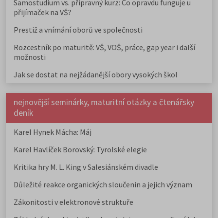
Samostudium vs. přípravný kurz: Co opravdu funguje u
přijímaček na VŠ?
Prestiž a vnímání oborů ve společnosti
Rozcestník po maturitě: VŠ, VOŠ, práce, gap year i další
možnosti
Jak se dostat na nejžádanější obory vysokých škol
nejnovější seminárky, maturitní otázky a čtenářsky
deník
Karel Hynek Mácha: Máj
Karel Havlíček Borovský: Tyrolské elegie
Kritika hry M. L. King v Salesiánském divadle
Důležité reakce organických sloučenin a jejich význam
Zákonitosti v elektronové struktuře