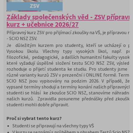
Základy společenských věd - ZSV přípravn
kurz + učebnice 2026/27
Přípravný kurz ZSV pro přijímací zkoušky na VŠ, je přípravou na
- SCIO NSZ ZSV.
Je důležitým kurzem pro studenty, kteří se ucházejí o při
Vysokou školu. Všechny typy vysokých škol, např. prá
filozofické, pedagogické, a dalších humanitní fakulty vysoký
které vyžadují úspěšné složení testu SCIO NSZ ZSV, výslede
rozhoduje o přijetí studenta ke studiu. Pro studenty jsme př
různé varianty kurzů ZSV v prezenční i ONLINE formě. Termín
SCIO NSZ jsou vypisovány na podzim 2026. V případě, že 
vypsané termíny shodují a termíny konání našich přípravných 
studenti se hlásí ke zkoušce SCIO NSZ, stanovíme náhradní 
našich kurzů. Zpravidla posuneme přednášky před zkoušky,
studenti mohli dobře připravit.
Proč si vybrat tento kurz?
Studenti se připravují na všechny typy VŠ
V kurzu se seznámí s průběhem a obsahem Testů Scio NSZ Z