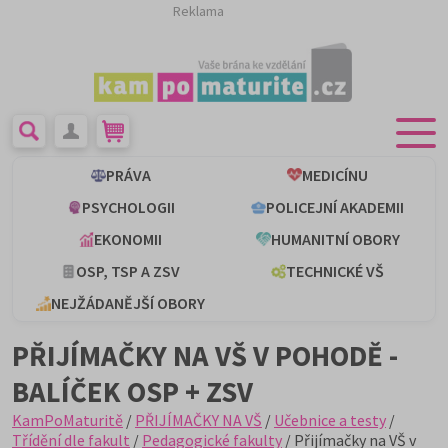
Reklama
PRÁVA
MEDICÍNU
PSYCHOLOGII
POLICEJNÍ AKADEMII
EKONOMII
HUMANITNÍ OBORY
OSP, TSP A ZSV
TECHNICKÉ VŠ
NEJŽÁDANĚJŠÍ OBORY
PŘIJÍMAČKY NA VŠ V POHODĚ -
BALÍČEK OSP + ZSV
KamPoMaturitě
/
PŘIJÍMAČKY NA VŠ
/
Učebnice a testy
/
Třídění dle fakult
/
Pedagogické fakulty
/ Přijímačky na VŠ v