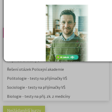
učebnic
k přijímacím zkouškám na
na
http://www.kampomaturite.cz/pri
testy-vs-online/
.
Nejprodávanější učebnice
Učebnice a testy právnické fakulty
Psychologie - podklady pro přijímačky
Přijímací zkoušky z matematiky na VŠE Praha
Řešení otázek Policejní akademie
Politologie - testy na přijímačky VŠ
Sociologie - testy na přijímačky VŠ
Biologie - testy na přij. zk. z medicíny
Nejžádanější kurzy