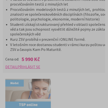
procvičováním testů z minulých let
Procvičováním modelových testů z minulých let, prohloub
znalosti ve společenskovědních disciplínách (filozofie, soci
politologie, psychologie, ekonomie, moderní historie)
Studenti získají strukturovaný přehled v oblasti společensk
věd a tak jsou schopnost vysvětlit důležité pojmy ze základ
společenských věd
Kurz ZSV probíhá v prezenční i ONLINE formě.
V letošním roce dostanou studenti v rámci kurzu poštou uče
ZSV a časopis Kam Po Maturitě.
5 990 Kč
Cena od:
DETAIL
PŘIHLÁSIT SE