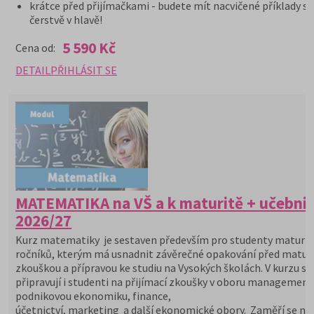
krátce před přijímačkami - budete mít nacvičené příklady st
čerstvě v hlavě!
5 590 Kč
Cena od:
DETAIL
PŘIHLÁSIT SE
MATEMATIKA na VŠ a k maturitě + učebni
2026/27
Kurz matematiky je sestaven především pro studenty maturit
ročníků, kterým má usnadnit závěrečné opakování před maturi
zkouškou a přípravou ke studiu na Vysokých školách. V kurzu se
připravují i studenti na přijímací zkoušky v oboru management
podnikovou ekonomiku, finance,
účetnictví, marketing a další ekonomické obory. Zaměří se na