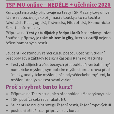
TSP MU online - NEDĚLE + učebnice 2026/
Kurz systematicky připravuje na testy TSP Masarykovy univerzi
které se používají jako přijímací zkoušky a to na těchto
fakultách: Pedagogická, Právnická, Filozofická, Ekonomicko-s
Fakulta informatiky
Příprava na
Testy studijních předpokladů
Masarykovy univerzi
Součástí přípravy je také
oblast logiky
, kterou využijí nejenom
řešení samotných testů.
Studenti dostanou v rámci kurzu poštou učebnici Studijní
předpoklady a základy logiky a časopis Kam Po Maturitě.
Testy studijních a všeobecných předpokladů: verbální myšle
numerické myšlení, symbolické myšlení, prostorová předst
úsudky, analytické myšlení, základy vědeckého myšlení, krit
myšlení. Analýza a testování variant
Proč si vybrat tento kurz?
Příprava na Testy studijních předpokladů Masarykovy univer
TSP používá celá řada fakult MU
Studenti se naučí strategii řešení testů, řešení typových úl
poslední příležitost připravit se v kurzu