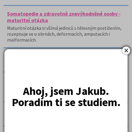
Somatopedie a zdravotně znevýhodněné osoby -
maturitní otázka
Maturitní otázka si všímá jedinců s tělesným postižením,
rozepisuje se o obrnách, deformacích, amputacích i
malformacích.
×
Speciální pedagogika - maturitní otázka 6/14
Tato maturitní otázka se zabývá speciální pedagogikou.
Specifické poruchy učení - maturitní otázka 11/14
Ahoj, jsem Jakub.
Maturitní otázka se zabývá specifickými poruchami učení,
čtenářům představuje dyslexii, dysgrafii a dyskalkulii.
Poradím ti se studiem.
Specifické vývojové poruchy učení
Práce se zaměřuje na specifické vývojové poruchu učení.