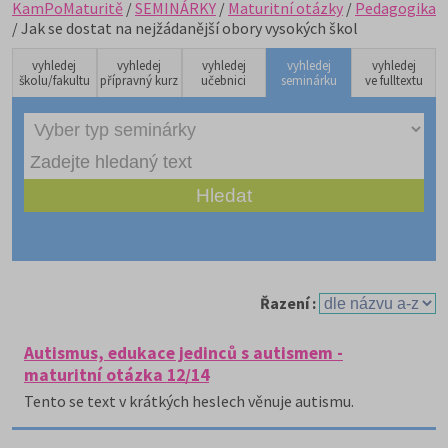
KamPoMaturitě
/
SEMINÁRKY
/
Maturitní otázky
/
Pedagogika
/ Jak se dostat na nejžádanější obory vysokých škol
vyhledej
vyhledej
vyhledej
vyhledej
vyhledej
školu/fakultu
přípravný kurz
učebnici
seminárku
ve fulltextu
Řazení :
Autismus, edukace jedinců s autismem -
maturitní otázka 12/14
Tento se text v krátkých heslech věnuje autismu.