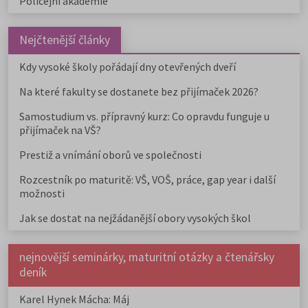
Policejní akademie
Nejčtenější články
Kdy vysoké školy pořádají dny otevřených dveří
Na které fakulty se dostanete bez přijímaček 2026?
Samostudium vs. přípravný kurz: Co opravdu funguje u
přijímaček na VŠ?
Prestiž a vnímání oborů ve společnosti
Rozcestník po maturitě: VŠ, VOŠ, práce, gap year i další
možnosti
Jak se dostat na nejžádanější obory vysokých škol
nejnovější seminárky, maturitní otázky a čtenářsky
deník
Karel Hynek Mácha: Máj