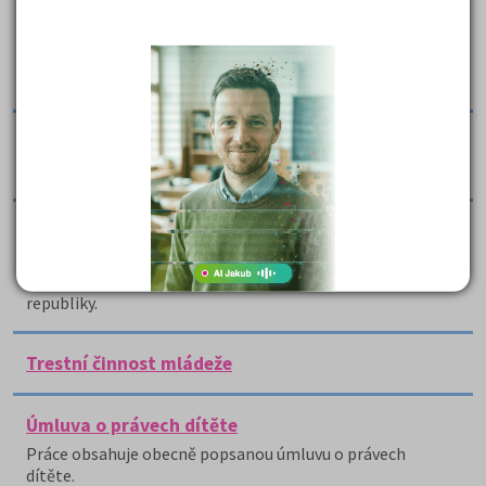
Systém vzdělávání - maturitní otázka 3/14
Tato maturitní otázka z pedagogiky se zabývá školskou
soustavou a jejím systémem v České republice, USA,
Německu a Velké Británii.
Škola jako sociální prostředí
Práce se zabývá tématem škola jako sociální prostředí.
Školská soustava v ČR - maturitní otázka 3/3
Jedná se o zpracovanou maturitní otázku z pedagogiky,
která se věnuje představení školské soustavy české
republiky.
Trestní činnost mládeže
Úmluva o právech dítěte
Práce obsahuje obecně popsanou úmluvu o právech
dítěte.