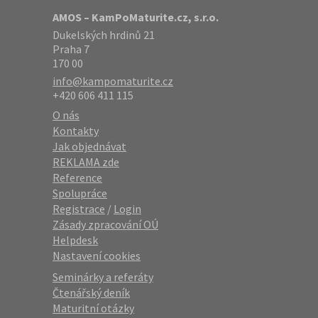
AMOS – KamPoMaturite.cz, s.r.o.
Dukelských hrdinů 21
Praha 7
170 00
info@kampomaturite.cz
+420 606 411 115
O nás
Kontakty
Jak objednávat
REKLAMA zde
Reference
Spolupráce
Registrace
/
Login
Zásady zpracování OÚ
Helpdesk
Nastavení cookies
Seminárky a referáty
Čtenářský deník
Maturitní otázky