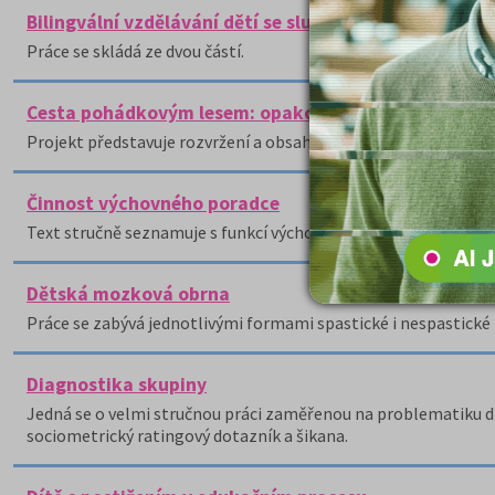
Bilingvální vzdělávání dětí se sluchovým postižením
Práce se skládá ze dvou částí.
Cesta pohádkovým lesem: opakování matematiky hrou 
Projekt představuje rozvržení a obsah vyučovací hodiny matem
Činnost výchovného poradce
Text stručně seznamuje s funkcí výchovného poradce.
Dětská mozková obrna
Práce se zabývá jednotlivými formami spastické i nespastick
Diagnostika skupiny
Jedná se o velmi stručnou práci zaměřenou na problematiku d
sociometrický ratingový dotazník a šikana.