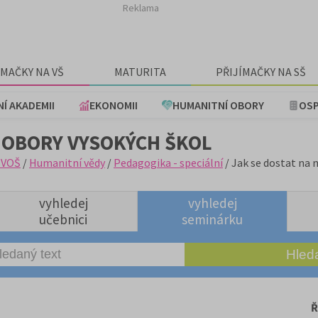
Reklama
ÍMAČKY NA VŠ
MATURITA
PŘIJÍMAČKY NA SŠ
NÍ AKADEMII
EKONOMII
HUMANITNÍ OBORY
OSP
 OBORY VYSOKÝCH ŠKOL
+VOŠ
/
Humanitní vědy
/
Pedagogika - speciální
/ Jak se dostat na 
vyhledej
vyhledej
učebnici
seminárku
Ř