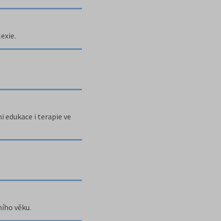
exie.
i edukace i terapie ve
ního věku.