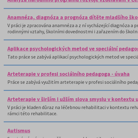
Anamnéza, diagnóza a prognóza dítěte mladšího ško
V práci je zpracována anamnéza a z ní vycházející diagnóza a
rodinnými vztahy, školními dovednostmi i zařazením do školní
Aplikace psychologických metod ve speciální pedago
Tato práce se zabývá aplikací psychologických metod ve speci
Arteterapie v profesi sociálního pedagoga - úvaha
Práce se zabývá využitím arteterapie v profesi sociálního ped
Arteterapie v širším i užším slova smyslu v kontextu 
V práci je kladen důraz na léčebnou rehabilitaci v kontextu reha
rámci této rehabilitace.
Autismus