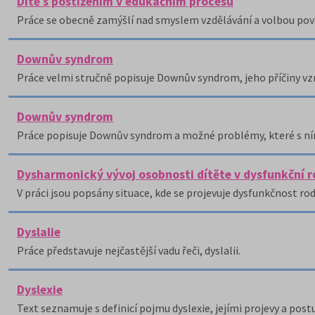
Dítě s postižením v edukačním procesu
Práce se obecně zamýšlí nad smyslem vzdělávání a volbou pov
Downův syndrom
Práce velmi stručně popisuje Downův syndrom, jeho příčiny vz
Downův syndrom
Práce popisuje Downův syndrom a možné problémy, které s ním
Dysharmonický vývoj osobnosti dítěte v dysfunkční r
V práci jsou popsány situace, kde se projevuje dysfunkčnost rodin
Dyslalie
Práce představuje nejčastější vadu řeči, dyslalii.
Dyslexie
Text seznamuje s definicí pojmu dyslexie, jejími projevy a postup