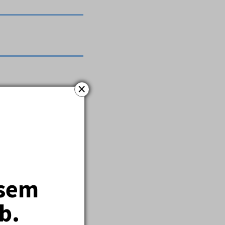
×
jsem
b.