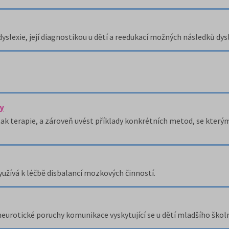
yslexie, její diagnostikou u dětí a reedukací možných následků dysl
y
tak terapie, a zároveň uvést příklady konkrétních metod, se kterým
užívá k léčbě disbalancí mozkových činností.
neurotické poruchy komunikace vyskytující se u dětí mladšího škol