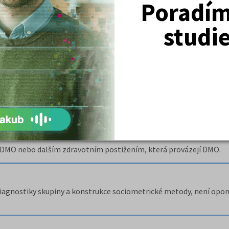
Poradím 
studi
pro 1. třídu SZŠ - slovensky
atiky pro 1.
é DMO nebo dalším zdravotním postižením, která provázejí DMO.
iagnostiky skupiny a konstrukce sociometrické metody, není opo