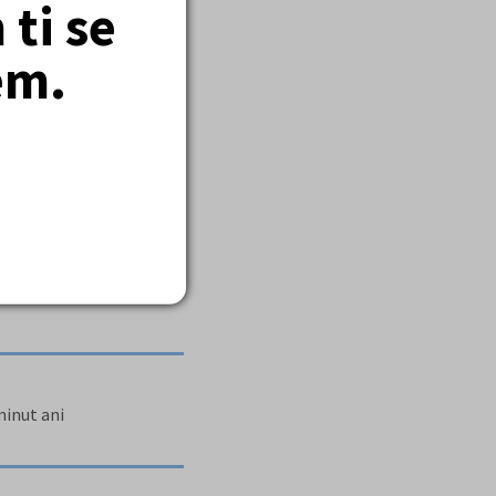
ti se
em.
minut ani