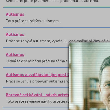
Seminární práce je zaměřena na problematiku autismu.
Autismus
Tato práce se zabývá autismem.
Autismus
Práce se zabývá autismem, vysvětluji jeho možné příčiny, dále p
Autismus
Jedná se o seminární práci na téma autismus.
Autismus a vzdělávání jím postižených jedinců
Práce se věnuje projevům autismu a vzdělávání a výchově jedinc
Barevné setkávání - návrh arteterapeutické aktivity
Tato práce se věnuje návrhu arteterapeutické aktivity Barevné