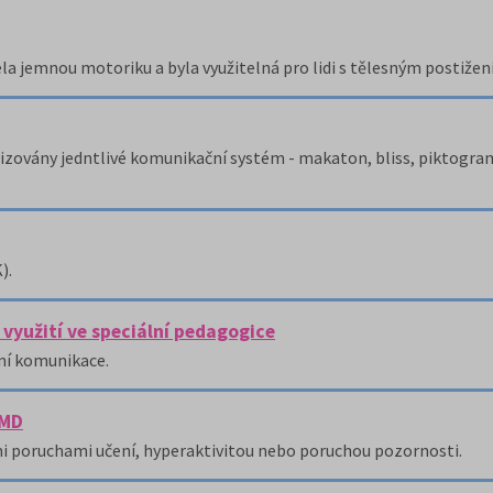
jela jemnou motoriku a byla využitelná pro lidi s tělesným postižen
ovány jedntlivé komunikační systém - makaton, bliss, piktogramy
).
využití ve speciální pedagogice
vní komunikace.
LMD
ými poruchami učení, hyperaktivitou nebo poruchou pozornosti.