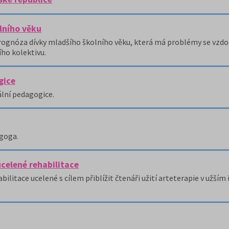
lního věku
 prognóza dívky mladšího školního věku, která má problémy se vz
ho kolektivu.
gice
ální pedagogice.
agoga.
ucelené rehabilitace
bilitace ucelené s cílem přiblížit čtenáři užití arteterapie v užším 