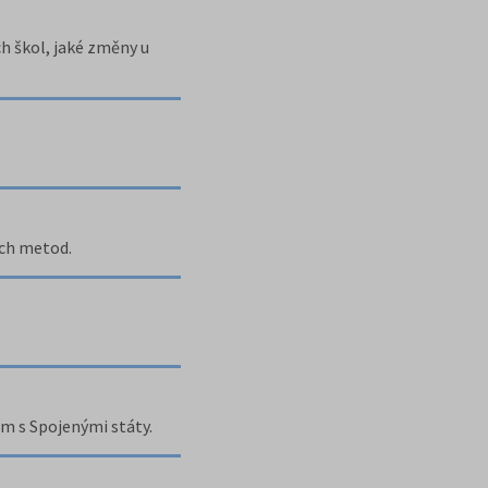
h škol, jaké změny u
ích metod.
m s Spojenými státy.