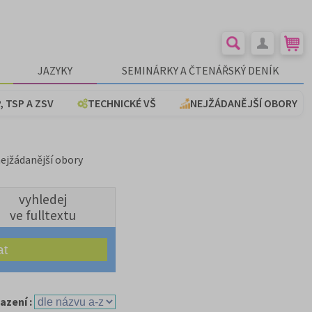
JAZYKY
SEMINÁRKY A ČTENÁŘSKÝ DENÍK
, TSP A ZSV
TECHNICKÉ VŠ
NEJŽÁDANĚJŠÍ OBORY
nejžádanější obory
vyhledej
ve fulltextu
azení :