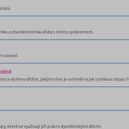
olání.
niku a charakteristiku dívky s tímto syndromem.
 souvisí.
odině
y a výchovy dítěte, jakými vlivy je ovlivněn a jak vzniklou situaci ř
y, které se využívají při práci s dyslektickými dětmi.