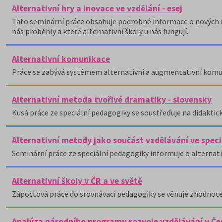
Alternativní hry a inovace ve vzdělání - esej
Tato seminární práce obsahuje podrobné informace o nových mo
nás proběhly a které alternativní školy u nás fungují.
Alternativní komunikace
Práce se zabývá systémem alternativní a augmentativní komu
Alternativní metoda tvořivé dramatiky - slovensky
Kusá práce ze speciální pedagogiky se soustřeďuje na didaktická
Alternativní metody jako součást vzdělávání ve speci
Seminární práce ze speciální pedagogiky informuje o alternati
Alternativní školy v ČR a ve světě
Zápočtová práce do srovnávací pedagogiky se věnuje zhodnoce
Analýza národního programu rozvoje vzdělávání v Če