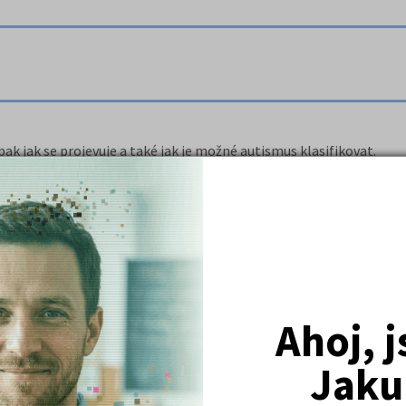
ak jak se projevuje a také jak je možné autismus klasifikovat.
ů jím trpících.
Ahoj, 
Jaku
 setkávání.