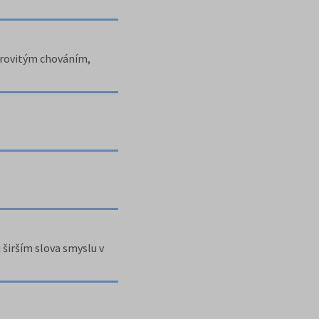
dorovitým chováním,
i širším slova smyslu v