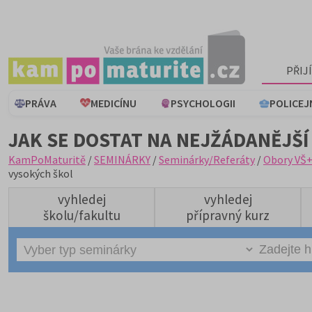
PŘIJ
PRÁVA
MEDICÍNU
PSYCHOLOGII
POLICEJ
JAK SE DOSTAT NA NEJŽÁDANĚJŠÍ
KamPoMaturitě
/
SEMINÁRKY
/
Seminárky/Referáty
/
Obory VŠ
vysokých škol
vyhledej
vyhledej
školu/fakultu
přípravný kurz