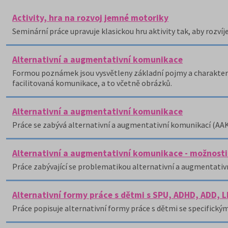
Activity, hra na rozvoj jemné motoriky
Seminární práce upravuje klasickou hru aktivity tak, aby rozví
Alternativní a augmentativní komunikace
Formou poznámek jsou vysvětleny základní pojmy a charakteriz
facilitovaná komunikace, a to včetně obrázků.
Alternativní a augmentativní komunikace
Práce se zabývá alternativní a augmentativní komunikací (AAK
Alternativní a augmentativní komunikace - možnosti 
Práce zabývající se problematikou alternativní a augmentati
Alternativní formy práce s dětmi s SPU, ADHD, ADD, 
Práce popisuje alternativní formy práce s dětmi se specifick