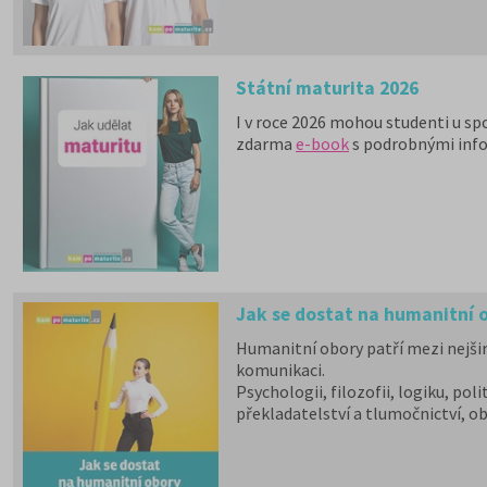
Státní maturita 2026
I v roce 2026 mohou studenti u sp
zdarma
e-book
s podrobnými inf
Jak se dostat na humanitní 
Humanitní obory patří mezi nejšir
komunikaci.
Psychologii, filozofii, logiku, poli
překladatelství a tlumočnictví, o
obory jsou dále v nabídce na 9 so
téměř na všech veřejných vysokýc
školy.
Učitelské
,
ekonomicky
zamě