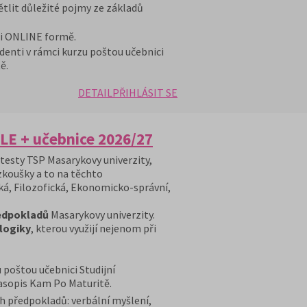
ětlit důležité pojmy ze základů
 i ONLINE formě.
denti v rámci kurzu poštou učebnici
ě.
DETAIL
PŘIHLÁSIT SE
LE + učebnice 2026/27
 testy TSP Masarykovy univerzity,
 zkoušky a to na těchto
ká, Filozofická, Ekonomicko-správní,
ředpokladů
Masarykovy univerzity.
 logiky
, kterou využijí nejenom při
 poštou učebnici Studijní
časopis Kam Po Maturitě.
h předpokladů: verbální myšlení,