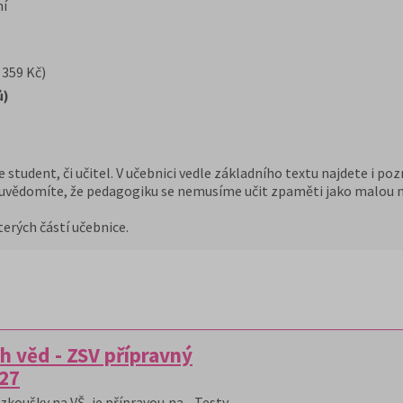
ní
 359 Kč)
ů)
de student, či učitel. V učebnici vedle základního textu najdete i p
pe uvědomíte, že pedagogiku se nemusíme učit zpaměti jako malou 
erých částí učebnice.
h věd - ZSV přípravný
/27
zkoušky na VŠ, je přípravou na - Testy