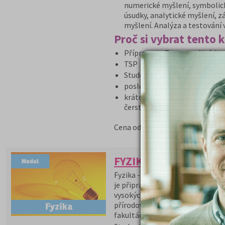
numerické myšlení, symbolick
úsudky, analytické myšlení, z
myšlení. Analýza a testování 
Proč si vybrat tento 
Příprava na Testy studijních
TSP používá celá řada fakult
Studenti se naučí strategii ře
poslední příležitost připravit
krátce před přijímačkami - bu
čerstvě v hlavě!
5 590 Kč
Cena od:
FYZIKA - přípravný ku
Fyzika - přípravný kurz- je přípr
je připraven především pro matu
vysokých škol lékařského zaměř
přírodovědeckých, technických,
fakultách a dobře připraví studen