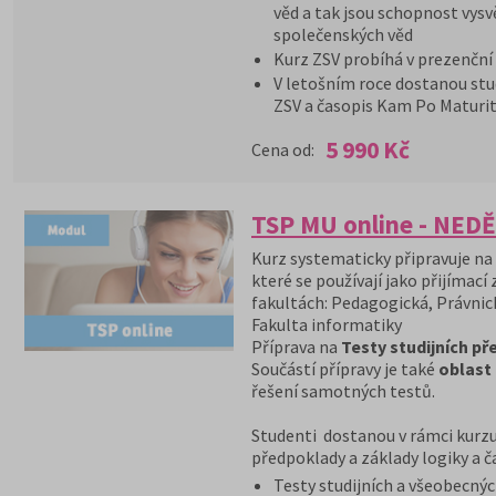
věd a tak jsou schopnost vysv
společenských věd
Kurz ZSV probíhá v prezenční
V letošním roce dostanou stu
ZSV a časopis Kam Po Maturit
5 990 Kč
Cena od:
TSP MU online - NEDĚ
Kurz systematicky připravuje na
které se používají jako přijímací
fakultách: Pedagogická, Právnic
Fakulta informatiky
Příprava na
Testy studijních p
Součástí přípravy je také
oblast
řešení samotných testů.
Studenti dostanou v rámci kurzu
předpoklady a základy logiky a 
Testy studijních a všeobecnýc