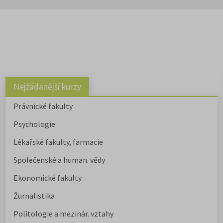
or?
edem humanitních fakult, informacemi o přijímacím řízení a tipy 
Nejžádanější kurzy
Právnické fakulty
Psychologie
Lékařské fakulty, farmacie
Společenské a human. vědy
Ekonomické fakulty
Žurnalistika
Politologie a mezinár. vztahy