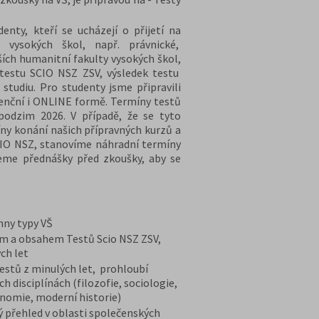
nty, kteří se ucházejí o přijetí na
 vysokých škol, např. právnické,
ších humanitní fakulty vysokých škol,
 testu SCIO NSZ ZSV, výsledek testu
 studiu. Pro studenty jsme připravili
zenční i ONLINE formě. Termíny testů
podzim 2026. V případě, že se tyto
ny konání našich přípravných kurzů a
CIO NSZ, stanovíme náhradní termíny
eme přednášky před zkoušky, aby se
chny typy VŠ
em a obsahem Testů Scio NSZ ZSV,
ch let
stů z minulých let, prohloubí
h disciplínách (filozofie, sociologie,
onomie, moderní historie)
ý přehled v oblasti společenských