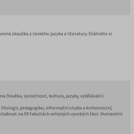
inná zkouška z českého jazyka a literatury. Stáhněte si
 člověka, společnost, kulturu, jazyky, vzdělávání i
dy, filologii, pedagogiku, informační studia a knihovnictví,
e studovat na 59 fakultách veřejných vysokých škol. Humanitní
pedagogických fakultách, dvou institutech a jednom ústavu, a
icky zaměřené obory nabízejí také soukromé vysoké