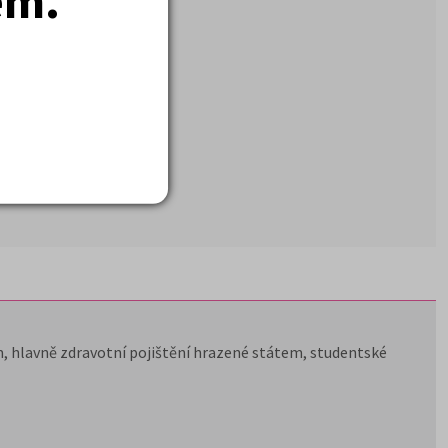
em.
, hlavně zdravotní pojištění hrazené státem, studentské