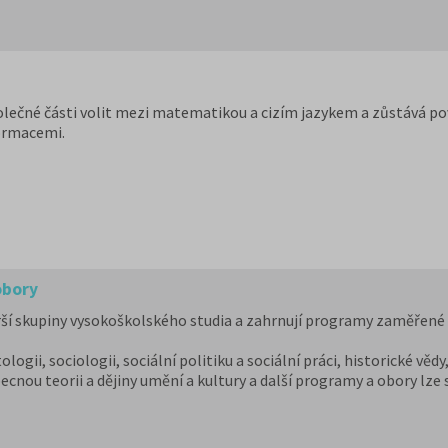
olečné části volit mezi matematikou a cizím jazykem a zůstává pov
ormacemi.
obory
ší skupiny vysokoškolského studia a zahrnují programy zaměřené na
tologii, sociologii, sociální politiku a sociální práci, historické vě
becnou teorii a dějiny umění a kultury a další programy a obory lz
ukromých vysokých školách. Učitelské obory můžete studovat na 9 
h školách od uměleckých až po ekonomické či technické. Pedagog
řené obory a
obory psychologie
uvádíme v samostatném článku.