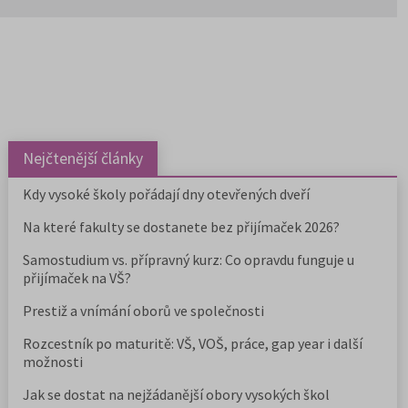
pro výběr studia.
Nejčtenější články
Kdy vysoké školy pořádají dny otevřených dveří
Na které fakulty se dostanete bez přijímaček 2026?
Samostudium vs. přípravný kurz: Co opravdu funguje u
přijímaček na VŠ?
Prestiž a vnímání oborů ve společnosti
Rozcestník po maturitě: VŠ, VOŠ, práce, gap year i další
možnosti
Jak se dostat na nejžádanější obory vysokých škol