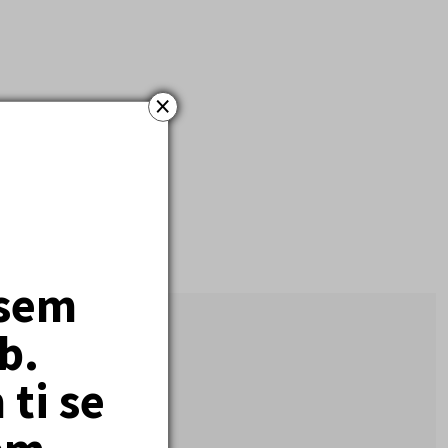
×
jsem
b.
ti se