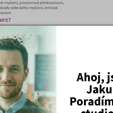
é myšlení, prostorová představivost,
áklady vědeckého myšlení, kritické
variant
kurz?
 předpokladů Masarykovy univerzity
 MU
šení testů, řešení typových úloh
 se v kurzu
dete mít nacvičené příklady stále
DETAIL
PŘIHLÁSIT SE
Ahoj, 
rz + učebnice 2027
Jaku
avou na příjímací zkoušky na VŠ. Kurz
ranty a pro budoucí studenty
Poradím 
ení a zejména pro studium na
 pedagogických, farmaceutických
ty na státní maturitu z fyziky.