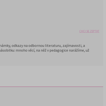
CHCI SE ZEPTAT
oznámky, odkazy na odbornou literaturu, zajímavosti, a
násobilku: mnoho věcí, na něž v pedagogice narážíme, už