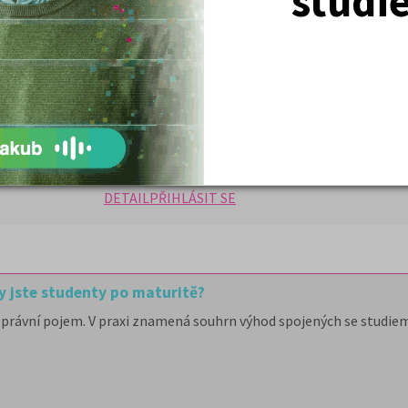
studi
poštou učebnici Fyzika a časopis
nty s přijímacím řízením a organizací
osti a doplní o další poznatky
testové úlohy z přijímaček z
 online formě
DETAIL
PŘIHLÁSIT SE
y jste studenty po maturitě?
právní pojem. V praxi znamená souhrn výhod spojených se studiem