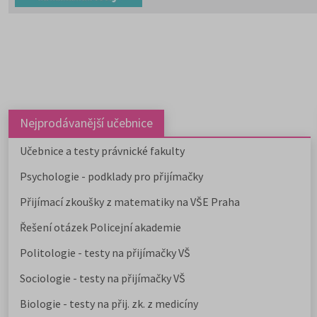
Chystáte se na humanitní ob
Stáhněte si zdarma e-book s přehl
Nejprodávanější učebnice
Učebnice a testy právnické fakulty
Psychologie - podklady pro přijímačky
Přijímací zkoušky z matematiky na VŠE Praha
Řešení otázek Policejní akademie
Politologie - testy na přijímačky VŠ
Sociologie - testy na přijímačky VŠ
Biologie - testy na přij. zk. z medicíny