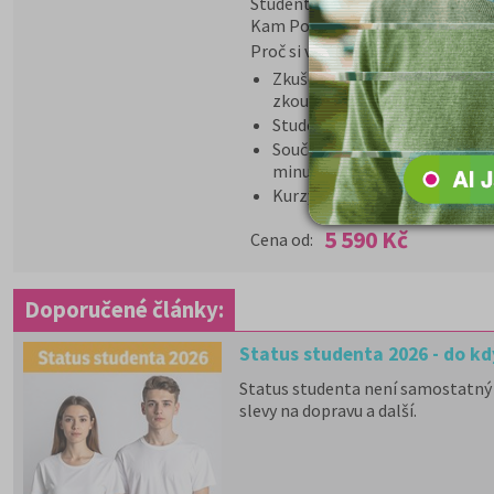
Studenti dostanou v rámci kurzu 
Kam Po Maturitě.
Proč si vybrat tento kurz?
Zkušený lektor seznámí stude
zkoušky
Studenti si prověří svoje znal
Součástí kurzu jsou modelové 
minulých let
Kurzy probíhají v prezenční i
5 590 Kč
Cena od:
Doporučené články:
Status studenta 2026 - do kd
Status studenta není samostatný 
slevy na dopravu a další.