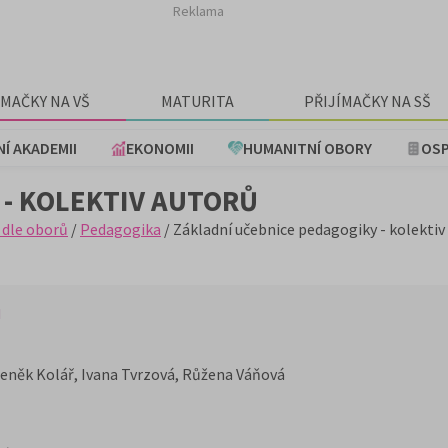
Reklama
ÍMAČKY NA VŠ
MATURITA
PŘIJÍMAČKY NA SŠ
NÍ AKADEMII
EKONOMII
HUMANITNÍ OBORY
OSP
 - KOLEKTIV AUTORŮ
 dle oborů
/
Pedagogika
/ Základní učebnice pedagogiky - kolektiv
ů
eněk Kolář, Ivana Tvrzová, Růžena Váňová