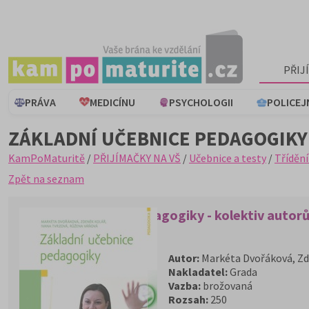
PŘIJ
PRÁVA
MEDICÍNU
PSYCHOLOGII
POLICEJ
ZÁKLADNÍ UČEBNICE PEDAGOGIKY
KamPoMaturitě
/
PŘIJÍMAČKY NA VŠ
/
Učebnice a testy
/
Třídění
Zpět na seznam
Základní učebnice pedagogiky - kolektiv autor
Autor:
Markéta Dvořáková, Zd
Nakladatel:
Grada
Vazba:
brožovaná
Rozsah:
250