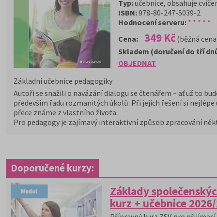
Typ:
učebnice, obsahuje cviče
ISBN:
978-80-247-5039-2
Hodnocení serveru:
* * * * *
349 Kč
Cena:
(běžná cena
Skladem (doručení do tří dn
OBJEDNAT
Základní učebnice pedagogiky
Autoři se snažili o navázání dialogu se čtenářem – ať už to bu
především řadu rozmanitých úkolů. Při jejich řešení si nejlé
přece známe z vlastního života.
Pro pedagogy je zajímavý interaktivní způsob zpracování někt
Doporučené kurzy:
Základy společenskýc
kurz + učebnice 2026
Přípravný kurz ZSV pro přijímací 