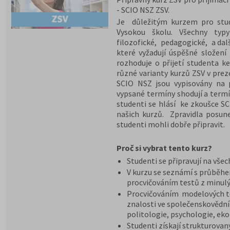
- SCIO NSZ ZSV.
Je důležitým kurzem pro stude
Vysokou školu. Všechny typy
filozofické, pedagogické, a dal
které vyžadují úspěšné složení
rozhoduje o přijetí studenta ke
různé varianty kurzů ZSV v pre
SCIO NSZ jsou vypisovány na 
vypsané termíny shodují a termí
studenti se hlásí ke zkoušce S
našich kurzů. Zpravidla posun
studenti mohli dobře připravit.
Proč si vybrat tento kurz?
Studenti se připravují na vše
V kurzu se seznámí s průběh
procvičováním testů z minulý
Procvičováním modelových te
znalosti ve společenskovědníc
politologie, psychologie, ek
Studenti získají strukturovan