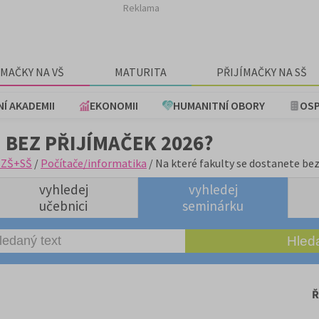
Reklama
ÍMAČKY NA VŠ
MATURITA
PŘIJÍMAČKY NA SŠ
NÍ AKADEMII
EKONOMII
HUMANITNÍ OBORY
OSP
 BEZ PŘIJÍMAČEK 2026?
 ZŠ+SŠ
/
Počítače/informatika
/ Na které fakulty se dostanete be
vyhledej
vyhledej
učebnici
seminárku
Ř