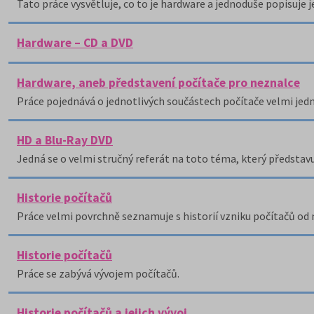
Tato práce vysvětluje, co to je hardware a jednoduše popisuje j
Hardware – CD a DVD
Hardware, aneb představení počítače pro neznalce
Práce pojednává o jednotlivých součástech počítače velmi je
HD a Blu-Ray DVD
Jedná se o velmi stručný referát na toto téma, který představ
Historie počítačů
Práce velmi povrchně seznamuje s historií vzniku počítačů od 
Historie počítačů
Práce se zabývá vývojem počítačů.
Historie počítačů a jejich vývoj