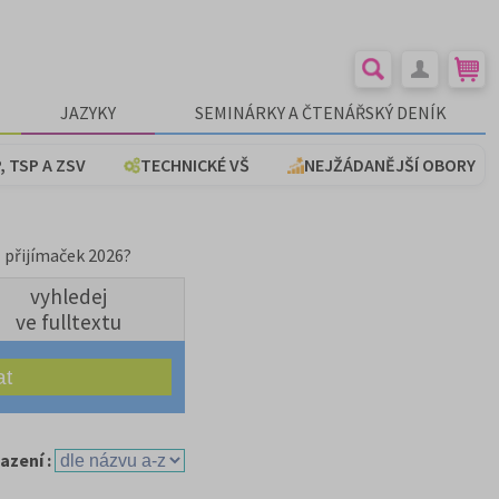
JAZYKY
SEMINÁRKY A ČTENÁŘSKÝ DENÍK
, TSP A ZSV
TECHNICKÉ VŠ
NEJŽÁDANĚJŠÍ OBORY
z přijímaček 2026?
vyhledej
ve fulltextu
azení :