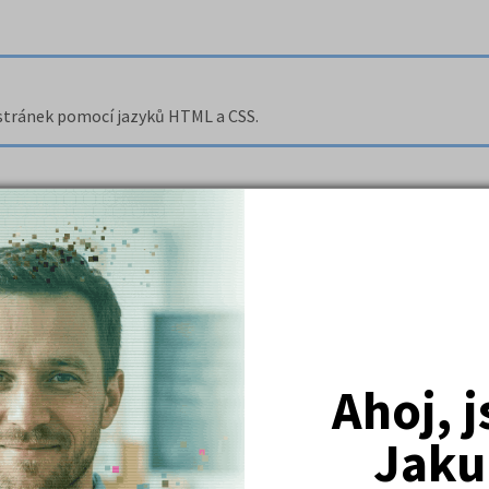
 stránek pomocí jazyků HTML a CSS.
ítače.
 z oblasti informatiky.
, jako prostředku komunikace, a jako hrozby odlidštění komunikac
Ahoj, 
Jaku