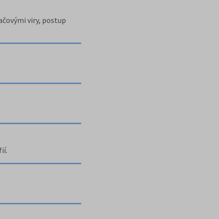
ačovými viry, postup
ií.