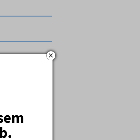
×
e.
jsem
b.