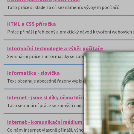
Tato práce si klade za cíl seznámení s vývojem počítačů.
HTML a CSS příručka
Práce přináší přehledný a praktický návod k tvoření webových
Informační technologie a výběr počítače
Seminární práce z informatiky se zabývá kritérii při výběru poč
Informatika - slovíčka
Text obsahuje abecedně řazený výpis anglicko-českých slovíček
Internet - jsme si díky němu blíž? - esej
Tato seminární práce se zamýšlí nad problematikou Internetu
Internet - komunikační médium 20. století
Co nám internet vlastně přináší, výhody a nevýhody internetu.