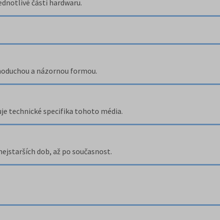
ednotlivé části hardwaru.
dnoduchou a názornou formou.
uje technické specifika tohoto média.
nejstarších dob, až po současnost.