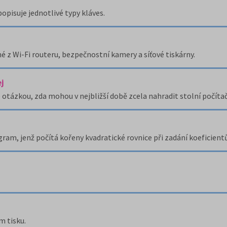
opisuje jednotlivé typy kláves.
 z Wi-Fi routeru, bezpečnostní kamery a síťové tiskárny.
j
otázkou, zda mohou v nejbližší době zcela nahradit stolní počítač
gram, jenž počítá kořeny kvadratické rovnice při zadání koeficientů
m tisku.