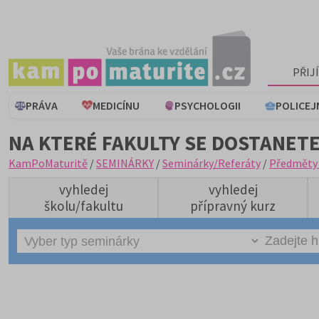
PŘIJ
PRÁVA
MEDICÍNU
PSYCHOLOGII
POLICEJ
NA KTERÉ FAKULTY SE DOSTANETE
KamPoMaturitě
/
SEMINÁRKY
/
Seminárky/Referáty
/
Předměty
vyhledej
vyhledej
školu/fakultu
přípravný kurz