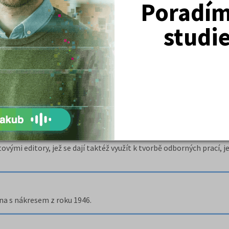
Poradím 
studi
připojit.
h prostřednictvím internetu a zamýšlí se nad jejich výhodami a
mi editory, jež se dají taktéž využít k tvorbě odborných prací, je
a s nákresem z roku 1946.