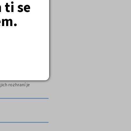
ti se
em.
 nevýhodami.
jich rozhraní je