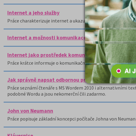
Internet a jeho služby
Práce charakterizuje internet a ukazuje, jakými způsoby se lze 
Internet a možnosti komunikace na internetu
Internet jako prostředek komunikace
Práce krátce informuje o komunikačních možnostech dostupnýc
Jak správně napsat odbornou práci v MS Wordu?
Práce seznámí čtenáře s MS Wordem 2010 i alternativními textový
podobné Wordu a jsou nekomerční čili zadarmo.
John von Neumann
Práce popisuje základní koncepci počítače Johna von Neumann
Klávesnice