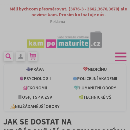
Měli bychcom přesměrovat, (3676-3 - 3662,3676,3678) ale
nevíme kam. Prosím kotnatuje nás.
Reklama
PRÁVA
MEDICÍNU
PSYCHOLOGII
POLICEJNÍ AKADEMII
EKONOMII
HUMANITNÍ OBORY
OSP, TSP A ZSV
TECHNICKÉ VŠ
NEJŽÁDANĚJŠÍ OBORY
JAK SE DOSTAT NA