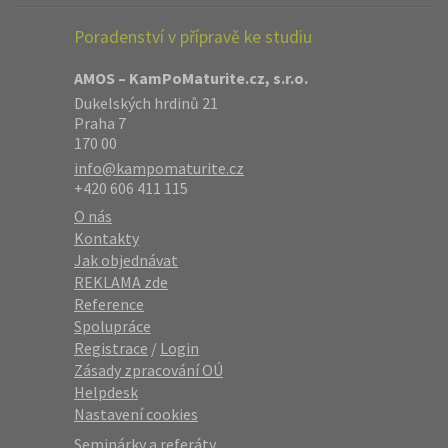
Poradenství v přípravě ke studiu
AMOS – KamPoMaturite.cz, s.r.o.
Dukelských hrdinů 21
Praha 7
170 00
info@kampomaturite.cz
+420 606 411 115
O nás
Kontakty
Jak objednávat
REKLAMA zde
Reference
Spolupráce
Registrace
/
Login
Zásady zpracování OÚ
Helpdesk
Nastavení cookies
Seminárky a referáty