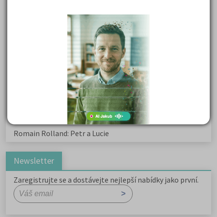
Karel Havlíček Borovský: Tyrolské elegie
Kritika hry M. L. King v Salesiánském divadle
Důležité reakce organických sloučenin a jejich význam
Zákonitosti v elektronové struktuře
Základní charakteristiky obyvatelstva a geografie sídel
Karel Hynek Mácha: Máj
Karel Havlíček Borovský: Tyrolské elegie
Romain Rolland: Petr a Lucie
Newsletter
Zaregistrujte se a dostávejte nejlepší nabídky jako první.