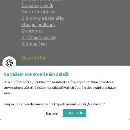
Čtenářský deník
Maturitní otázky
Diplomky a bakalářky
Studijní podklady
Životopisy
Přijímací zkoušky
Katalog škol
Newsletter
🍪
Zaregistrujte se a dostávejte nejlepší
Na Vašem soukromí nám záleží
nabídky jako první.
Stisknutím tlačítka „Souhlasím“ souhlasíte s tím, abychom Vám poskytovali
smysluplné a užitečné služby na základě Vašich údajů o sledování procházení
webu.
Svůj souhlas můžete samozřejmě kdykoli změnit v části „Nastavení“.
SOUHLASÍM
Nastavení
©1998-2026 Centrum vzdělávání AMOS. Vytvořilo ANAWE.