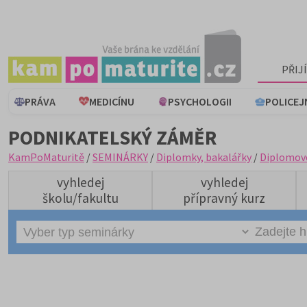
PŘIJ
PRÁVA
MEDICÍNU
PSYCHOLOGII
POLICEJ
PODNIKATELSKÝ ZÁMĚR
KamPoMaturitě
/
SEMINÁRKY
/
Diplomky, bakalářky
/
Diplomov
vyhledej
vyhledej
školu/fakultu
přípravný kurz