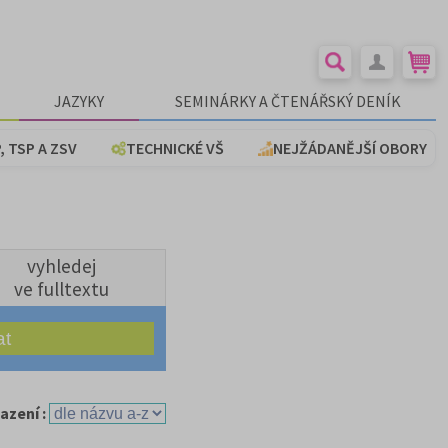
JAZYKY
SEMINÁRKY A ČTENÁŘSKÝ DENÍK
, TSP A ZSV
TECHNICKÉ VŠ
NEJŽÁDANĚJŠÍ OBORY
vyhledej
ve fulltextu
azení :