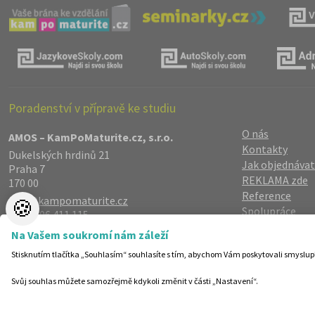
Poradenství v přípravě ke studiu
O nás
AMOS – KamPoMaturite.cz, s.r.o.
Kontakty
Dukelských hrdinů 21
Jak objednávat
Praha 7
REKLAMA zde
170 00
Reference
info@kampomaturite.cz
🍪
Spolupráce
+420 606 411 115
Registrace
/
Lo
Na Vašem soukromí nám záleží
Zásady zpraco
Stisknutím tlačítka „Souhlasím“ souhlasíte s tím, abychom Vám poskytovali smyslup
Helpdesk
Nastavení cook
Svůj souhlas můžete samozřejmě kdykoli změnit v části „Nastavení“.
©19