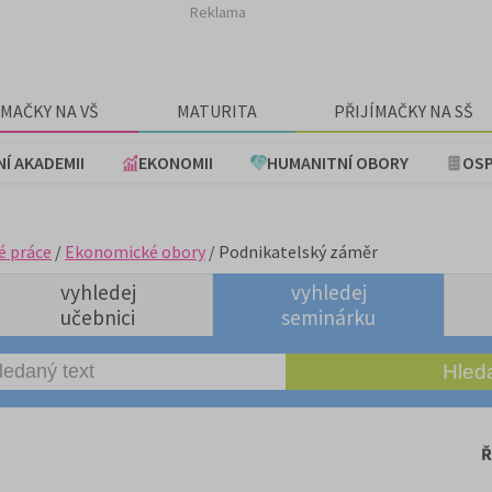
Reklama
ÍMAČKY NA VŠ
MATURITA
PŘIJÍMAČKY NA SŠ
NÍ AKADEMII
EKONOMII
HUMANITNÍ OBORY
OSP
é práce
/
Ekonomické obory
/ Podnikatelský záměr
vyhledej
vyhledej
učebnici
seminárku
Ř