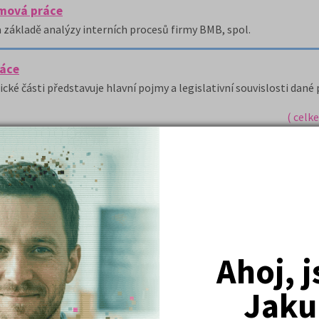
omová práce
základě analýzy interních procesů firmy BMB, spol.
ráce
ické části představuje hlavní pojmy a legislativní souvislosti dané
( celk
Nejžádanější kurzy
Ahoj, 
Právnické fakulty
Psychologie
Jaku
Lékařské fakulty, farmacie