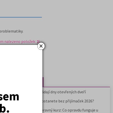
 problematiky.
em nalezeno položek:
2
)
×
Nejčtenější články
jsem
Kdy vysoké školy pořádají dny otevřených dveří
Na které fakulty se dostanete bez přijímaček 2026?
b.
Samostudium vs. přípravný kurz: Co opravdu funguje u