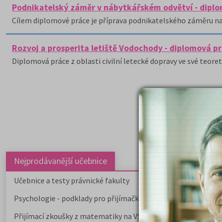
Podnikatelský záměr v nábytkářském odvětví - dipl
Cílem diplomové práce je příprava podnikatelského záměru na 
Rozvoj a prosperita letiště Vodochody - diplomová p
Diplomová práce z oblasti civilní letecké dopravy ve své teoret
Nejprodávanější učebnice
Učebnice a testy právnické fakulty
Psychologie - podklady pro přijímačky
Přijímací zkoušky z matematiky na VŠE Praha