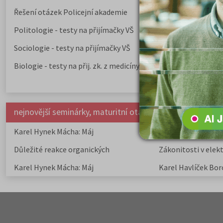
Řešení otázek Policejní akademie
Politologie - testy na přijímačky VŠ
Sociologie - testy na přijímačky VŠ
Biologie - testy na přij. zk. z medicíny
nejnovější seminárky, maturitní otázky a čtenářsky deník
Karel Hynek Mácha: Máj
Karel Havlíček Bor
elegie
Důležité reakce organických
Zákonitosti v elek
sloučenin a jejich význam
Karel Hynek Mácha: Máj
Karel Havlíček Bor
elegie