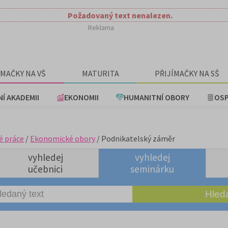
Požadovaný text nenalezen.
Reklama
ÍMAČKY NA VŠ
MATURITA
PŘIJÍMAČKY NA SŠ
NÍ AKADEMII
EKONOMII
HUMANITNÍ OBORY
OSP
é práce
/
Ekonomické obory
/ Podnikatelský záměr
vyhledej
vyhledej
učebnici
seminárku