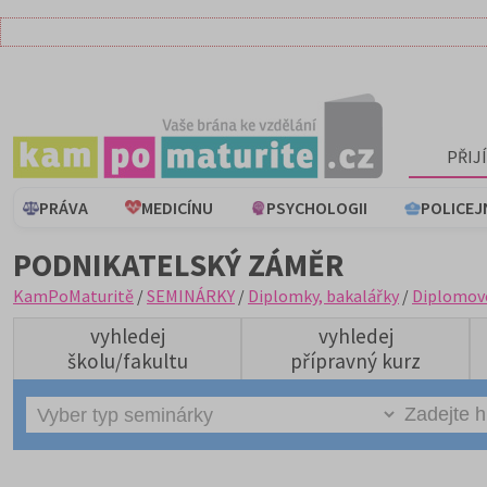
PŘIJ
PRÁVA
MEDICÍNU
PSYCHOLOGII
POLICEJ
PODNIKATELSKÝ ZÁMĚR
KamPoMaturitě
/
SEMINÁRKY
/
Diplomky, bakalářky
/
Diplomov
vyhledej
vyhledej
školu/fakultu
přípravný kurz