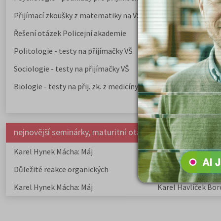
Přijímací zkoušky z matematiky na VŠE Praha
Řešení otázek Policejní akademie
Politologie - testy na přijímačky VŠ
Sociologie - testy na přijímačky VŠ
Biologie - testy na přij. zk. z medicíny
nejnovější seminárky, maturitní otázky a čtenářsky deník
Karel Hynek Mácha: Máj
Karel Havlíček Bor
elegie
Důležité reakce organických
Zákonitosti v elek
sloučenin a jejich význam
Karel Hynek Mácha: Máj
Karel Havlíček Bor
elegie