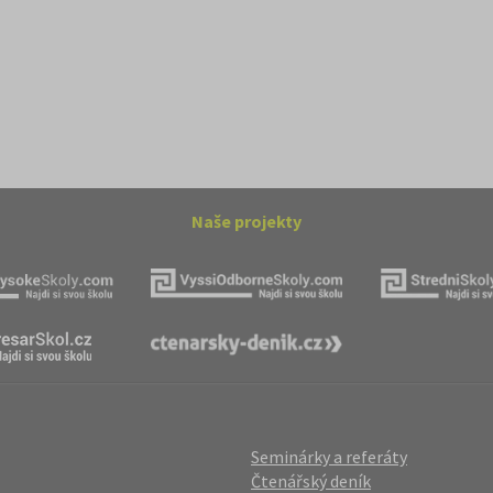
Naše projekty
Seminárky a referáty
Čtenářský deník