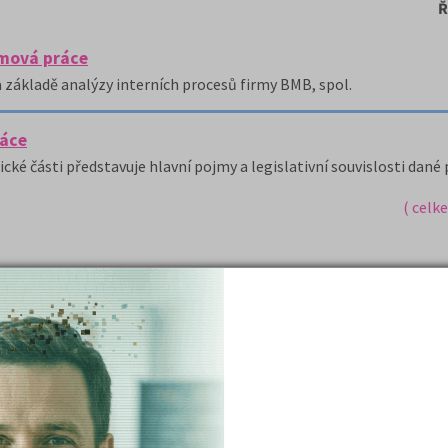
Ř
omová práce
základě analýzy interních procesů firmy BMB, spol.
ráce
ické části představuje hlavní pojmy a legislativní souvislosti dané
( celk
Nejžádanější kurzy
Právnické fakulty
Psychologie