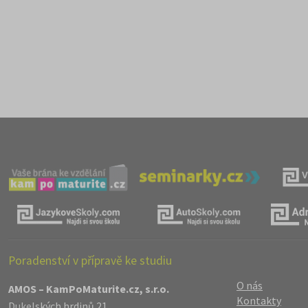
Poradenství v přípravě ke studiu
O nás
AMOS – KamPoMaturite.cz, s.r.o.
Kontakty
Dukelských hrdinů 21