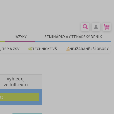
JAZYKY
SEMINÁRKY A ČTENÁŘSKÝ DENÍK
, TSP A ZSV
TECHNICKÉ VŠ
NEJŽÁDANĚJŠÍ OBORY
vyhledej
ve fulltextu