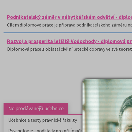
Podnikatelský záměr v nábytkářském odvětví - dipl
Cílem diplomové práce je příprava podnikatelského záměru na 
Rozvoj a prosperita letiště Vodochody - diplomová p
Diplomová práce z oblasti civilní letecké dopravy ve své teoret
Nejprodávanější učebnice
Učebnice a testy právnické fakulty
Psychologie - podklady pro přijímačky