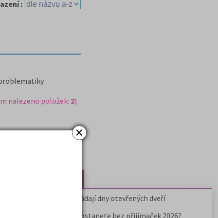
azení :
 problematiky.
em nalezeno položek:
2
)
×
Nejčtenější články
Kdy vysoké školy pořádají dny otevřených dveří
Na které fakulty se dostanete bez přijímaček 2026?