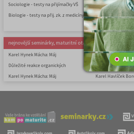
Sociologie - testy na přijímačky VŠ
Biologie - testy na přij. zk. z medicíny
nejnovější seminárky, maturitní otázky a čtenářsky deník
Karel Hynek Mácha: Máj
Karel Havlíček Bor
elegie
Důležité reakce organických
Zákonitosti v elek
sloučenin a jejich význam
Karel Hynek Mácha: Máj
Karel Havlíček Bor
elegie