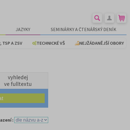
JAZYKY
SEMINÁRKY A ČTENÁŘSKÝ DENÍK
, TSP A ZSV
TECHNICKÉ VŠ
NEJŽÁDANĚJŠÍ OBORY
vyhledej
ve fulltextu
azení :