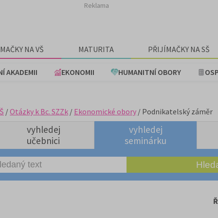
Reklama
ÍMAČKY NA VŠ
MATURITA
PŘIJÍMAČKY NA SŠ
NÍ AKADEMII
EKONOMII
HUMANITNÍ OBORY
OSP
Š
/
Otázky k Bc. SZZk
/
Ekonomické obory
/ Podnikatelský záměr
vyhledej
vyhledej
učebnici
seminárku
Ř