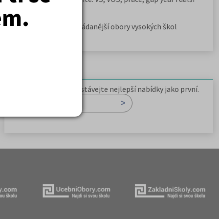
em.
možnosti
Jak se dostat na nejžádanější obory vysokých škol
Newsletter
Zaregistrujte se a dostávejte nejlepší nabídky jako první.