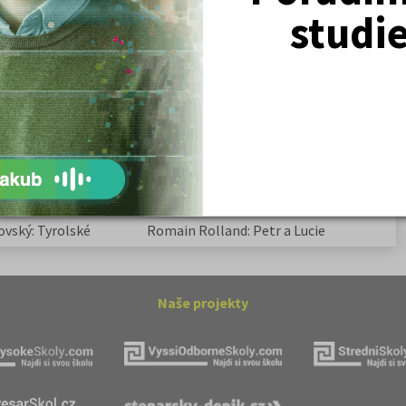
Žurnalistika
studi
Politologie a mezinár. vztahy
Policejní akademie
ovský: Tyrolské
Kritika hry M. L. King v Salesiánském
divadle
tronové struktuře
Základní charakteristiky obyvatelstva
a geografie sídel
ovský: Tyrolské
Romain Rolland: Petr a Lucie
Naše projekty