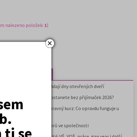
em nalezeno položek:
1
)
×
Nejčtenější články
Kdy vysoké školy pořádají dny otevřených dveří
Na které fakulty se dostanete bez přijímaček 2026?
jsem
Samostudium vs. přípravný kurz: Co opravdu funguje u
b.
přijímaček na VŠ?
Prestiž a vnímání oborů ve společnosti
ti se
Rozcestník po maturitě: VŠ, VOŠ, práce, gap year i další