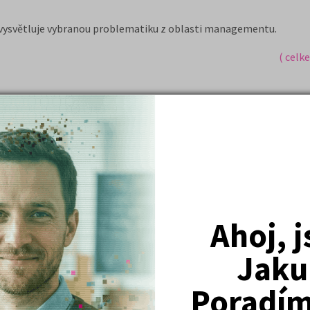
vysvětluje vybranou problematiku z oblasti managementu.
( celk
Nejžádanější kurzy
Právnické fakulty
Psychologie
Ahoj, 
Lékařské fakulty, farmacie
Jaku
Společenské a human. vědy
Poradím 
Ekonomické fakulty