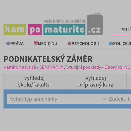
PŘIJ
PRÁVA
MEDICÍNU
PSYCHOLOGII
POLICEJ
PODNIKATELSKÝ ZÁMĚR
KamPoMaturitě
/
SEMINÁRKY
/
Studijní podklady
/
Obory VŠ+VO
vyhledej
vyhledej
školu/fakultu
přípravný kurz