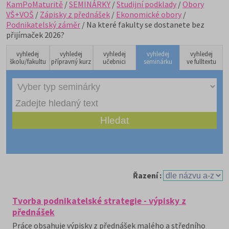
KamPoMaturitě
/
SEMINÁRKY
/
Studijní podklady
/
Obory
VŠ+VOŠ
/
Zápisky z přednášek
/
Ekonomické obory
/
Podnikatelský záměr
/ Na které fakulty se dostanete bez
přijímaček 2026?
vyhledej
vyhledej
vyhledej
vyhledej
vyhledej
školu/fakultu
přípravný kurz
učebnici
seminárku
ve fulltextu
Řazení :
Tvorba podnikatelské strategie - výpisky z
přednášek
Práce obsahuje výpisky z přednášek malého a středního