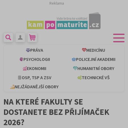
Reklama
PRÁVA
MEDICÍNU
PSYCHOLOGII
POLICEJNÍ AKADEMII
EKONOMII
HUMANITNÍ OBORY
OSP, TSP A ZSV
TECHNICKÉ VŠ
NEJŽÁDANĚJŠÍ OBORY
NA KTERÉ FAKULTY SE
DOSTANETE BEZ PŘIJÍMAČEK
2026?