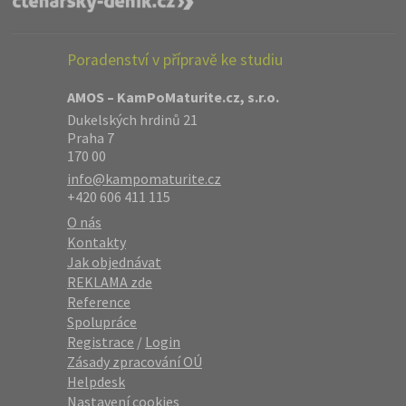
Poradenství v přípravě ke studiu
AMOS – KamPoMaturite.cz, s.r.o.
Dukelských hrdinů 21
Praha 7
170 00
info@kampomaturite.cz
+420 606 411 115
O nás
Kontakty
Jak objednávat
REKLAMA zde
Reference
Spolupráce
Registrace
/
Login
Zásady zpracování OÚ
Helpdesk
Nastavení cookies