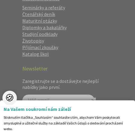
Seminárky a referáty
Čtenářský deník
Maturitní otázky
Diplomky a bakalářky
Studijní podklady
Životopisy
Přijímací zkoušky
Katalog škol
Newsletter
Zaregistrujte se a dostávejte nejlepší
nabídky jako první.
🍪
Na Vašem soukromí nám záleží
Stisknutím tlačítka „Souhlasím“ souhlasíte s tím, abychom Vám poskytovali
smysluplné a užitečné služby na základě Vašich údajů o sledování procházení
webu.