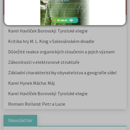
nejnovější seminárky, maturitní otázky a čtenářsky
deník
Karel Hynek Mácha: Máj
Karel Havlíček Borovský: Tyrolské elegie
Kritika hry M. L. King v Salesiánském divadle
Důležité reakce organických sloučenin a jejich význam
Zákonitosti v elektronové struktuře
Základní charakteristiky obyvatelstva a geografie sídel
Karel Hynek Mácha: Máj
Karel Havlíček Borovský: Tyrolské elegie
Romain Rolland: Petr a Lucie
Newsletter