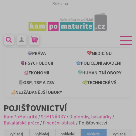
Reklama
PRÁVA
MEDICÍNU
PSYCHOLOGII
POLICEJNÍ AKADEMII
EKONOMII
HUMANITNÍ OBORY
OSP, TSP A ZSV
TECHNICKÉ VŠ
NEJŽÁDANĚJŠÍ OBORY
POJIŠŤOVNICTVÍ
KamPoMaturitě
/
SEMINÁRKY
/
Diplomky, bakalářky
/
Bakalářské práce
/
Finanční oblast
/ Pojišťovnictví
vyhledej
vyhledej
vyhledej
vyhledej
vyhledej