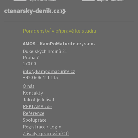
Poradenství v přípravě ke studiu
AMOS – KamPoMaturite.cz, s.r.o.
Dukelských hrdinů 21
Praha 7
170 00
info@kampomaturite.cz
+420 606 411 115
O nás
Kontakty
Jak objednávat
REKLAMA zde
Reference
Spolupráce
Registrace
/
Login
Zásady zpracování OÚ