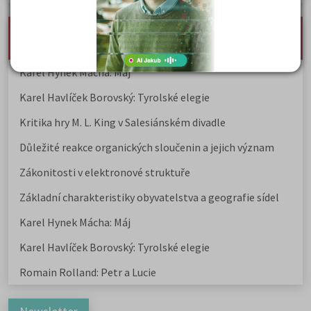
nejnovější seminárky, maturitní otázky a čtenářsky
deník
Karel Hynek Mácha: Máj
Karel Havlíček Borovský: Tyrolské elegie
Kritika hry M. L. King v Salesiánském divadle
Důležité reakce organických sloučenin a jejich význam
Zákonitosti v elektronové struktuře
Základní charakteristiky obyvatelstva a geografie sídel
Karel Hynek Mácha: Máj
Karel Havlíček Borovský: Tyrolské elegie
Romain Rolland: Petr a Lucie