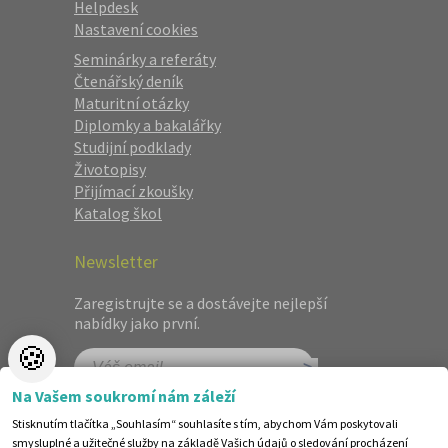
Helpdesk
Nastavení cookies
Seminárky a referáty
Čtenářský deník
Maturitní otázky
Diplomky a bakalářky
Studijní podklady
Životopisy
Přijímací zkoušky
Katalog škol
Newsletter
Zaregistrujte se a dostávejte nejlepší
nabídky jako první.
🍪
Na Vašem soukromí nám záleží
Stisknutím tlačítka „Souhlasím“ souhlasíte s tím, abychom Vám poskytovali
smysluplné a užitečné služby na základě Vašich údajů o sledování procházení