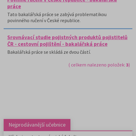
práce
Tato bakalářská práce se zabývá problematikou
povinného ručení v České republice.
Srovnávací studie pojistných produktů pojistitelů
ČR - cestovní pojištění - bakalářská práce
Bakalářská práce se skládá ze dvou částí.
( celkem nalezeno položek:
3
)
Nejprodávanější učebnice