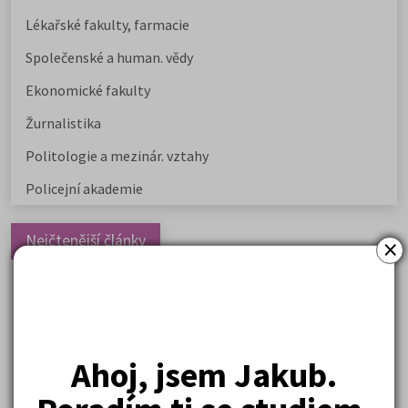
Lékařské fakulty, farmacie
Společenské a human. vědy
Ekonomické fakulty
Žurnalistika
Politologie a mezinár. vztahy
Policejní akademie
Nejčtenější články
×
Kdy vysoké školy pořádají dny otevřených dveří
Na které fakulty se dostanete bez přijímaček 2026?
Samostudium vs. přípravný kurz: Co opravdu funguje u
přijímaček na VŠ?
Ahoj, jsem Jakub.
Prestiž a vnímání oborů ve společnosti