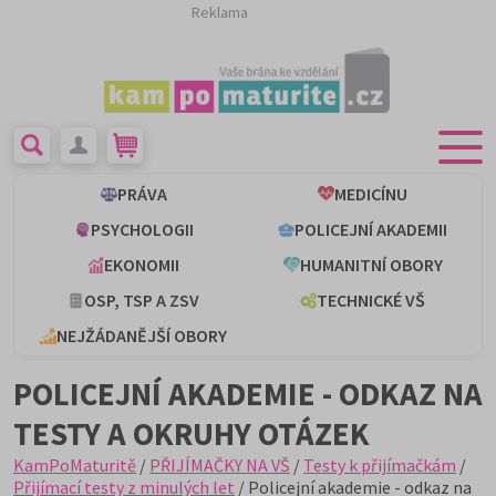
Reklama
PRÁVA
MEDICÍNU
PSYCHOLOGII
POLICEJNÍ AKADEMII
EKONOMII
HUMANITNÍ OBORY
OSP, TSP A ZSV
TECHNICKÉ VŠ
NEJŽÁDANĚJŠÍ OBORY
POLICEJNÍ AKADEMIE - ODKAZ NA
TESTY A OKRUHY OTÁZEK
KamPoMaturitě
/
PŘIJÍMAČKY NA VŠ
/
Testy k přijímačkám
/
Přijímací testy z minulých let
/ Policejní akademie - odkaz na