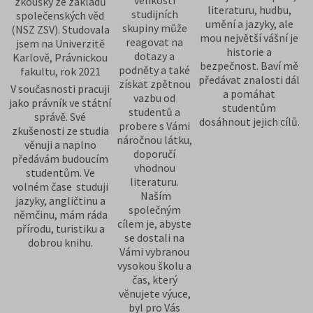
zkoušky ze základů
literaturu, hudbu,
studijních
společenských věd
umění a jazyky, ale
skupiny může
(NSZ ZSV). Studovala
mou největší vášní je
reagovat na
jsem na Univerzitě
historie a
dotazy a
Karlově, Právnickou
bezpečnost. Baví mě
podněty a také
fakultu, rok 2021
předávat znalosti dál
získat zpětnou
V současnosti pracuji
a pomáhat
vazbu od
jako právník ve státní
studentům
studentů a
správě. Své
dosáhnout jejich cílů.
probere s Vámi
zkušenosti ze studia
náročnou látku,
věnuji a naplno
doporučí
předávám budoucím
vhodnou
studentům. Ve
literaturu.
volném čase studuji
Naším
jazyky, angličtinu a
společným
němčinu, mám ráda
cílem je, abyste
přírodu, turistiku a
se dostali na
dobrou knihu.
Vámi vybranou
vysokou školu a
čas, který
věnujete výuce,
byl pro Vás