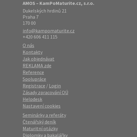
AMOS – KamPoMaturite.cz, s.r.o.
Dukelských hrdinů 21
Praha 7
170 00
info@kampomaturite.cz
+420 606 411 115
O nás
Kontakty
Jak objednávat
REKLAMA zde
Reference
Spolupráce
Registrace
/
Login
Zásady zpracování OÚ
Helpdesk
Nastavení cookies
Seminárky a referáty
Čtenářský deník
Maturitní otázky
Diplomky a bakalářky