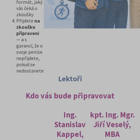
formát, jaký
vás čeká u
zkoušky
Přijdete
na
zkoušku
připraveni
— a s
garancí, že o
svoje peníze
nepřijdete,
pokud se
nedostanete
Lektoři
Kdo vás bude připravovat
Ing.
kpt. Ing. Mgr.
Stanislav
Jiří Veselý,
Kappel,
MBA