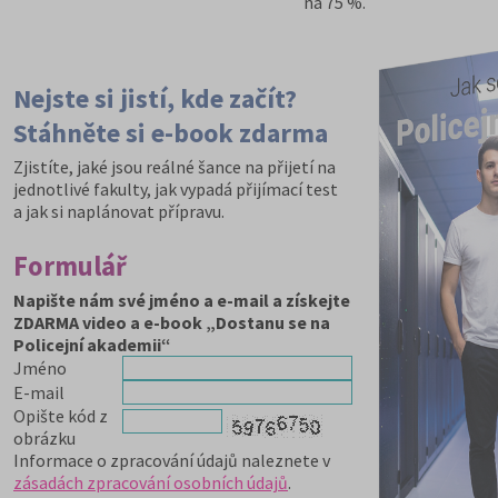
na 75 %.
Nejste si jistí, kde začít?
Stáhněte si e-book zdarma
Zjistíte, jaké jsou reálné šance na přijetí na
jednotlivé fakulty, jak vypadá přijímací test
a jak si naplánovat přípravu.
Formulář
Napište nám své jméno a e-mail a získejte
ZDARMA video a e-book „Dostanu se na
Policejní akademii“
Jméno
E-mail
Opište kód z
obrázku
Informace o zpracování údajů naleznete v
zásadách zpracování osobních údajů
.