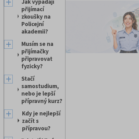
Jak vypadají
přijímací
zkoušky na
Policejní
akademii?
Musím se na
přijímačky
připravovat
fyzicky?
Stačí
samostudium,
nebo je lepší
přípravný kurz?
Kdy je nejlepší
začít s
přípravou?