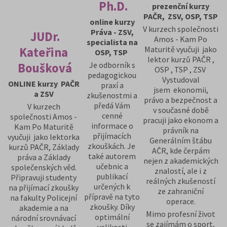
Ph.D.
prezenční kurzy
PAČR, ZSV, OSP, TSP
online kurzy
V kurzech společnosti
Práva - ZSV,
JUDr.
Amos - Kam Po
specialista na
Maturitě vyučuji jako
Kateřina
OSP, TSP
lektor kurzů PAČR ,
Je odborník s
Boušková
OSP , TSP , ZSV
pedagogickou
Vystudoval
ONLINE kurzy PAČR
praxí a
jsem ekonomii,
a ZSV
zkušenostmi a
právo a bezpečnost a
předá Vám
V kurzech
v současné době
cenné
společnosti Amos -
pracuji jako ekonom a
informace o
Kam Po Maturitě
právník na
přijímacích
vyučuji jako lektorka
Generálním štábu
zkouškách. Je
kurzů PAČR, Základy
AČR, kde čerpám
také autorem
práva a Základy
nejen z akademických
učebnic a
společenských věd.
znalostí, ale i z
publikací
Připravuji studenty
reálných zkušeností
určených k
na přijímací zkoušky
ze zahraniční
přípravě na tyto
na fakulty Policejní
operace.
zkoušky. Díky
akademie a na
Mimo profesní život
optimální
národní srovnávací
se zajímám o sport,
velikosti