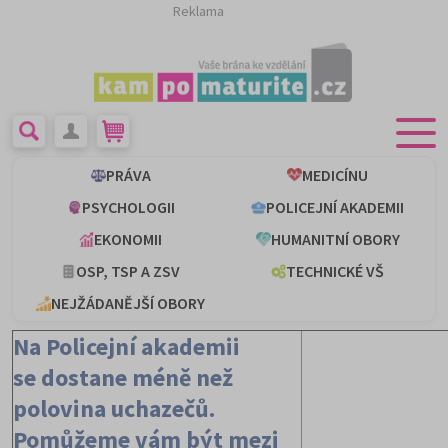
Reklama
PRÁVA
MEDICÍNU
PSYCHOLOGII
POLICEJNÍ AKADEMII
EKONOMII
HUMANITNÍ OBORY
OSP, TSP A ZSV
TECHNICKÉ VŠ
NEJŽÁDANĚJŠÍ OBORY
Na Policejní akademii
se dostane méně než
polovina uchazečů.
Pomůžeme vám být mezi