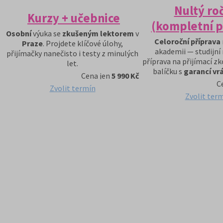
Nultý ro
Kurzy + učebnice
(kompletní p
Osobní
výuka se
zkušeným lektorem
v
Celoroční příprava
Praze
. Projdete klíčové úlohy,
akademii — studijní
přijímačky nanečisto i testy z minulých
příprava na přijímací z
let.
balíčku s
garancí vr
Cena jen
5 990 Kč
C
Zvolit termín
Zvolit ter