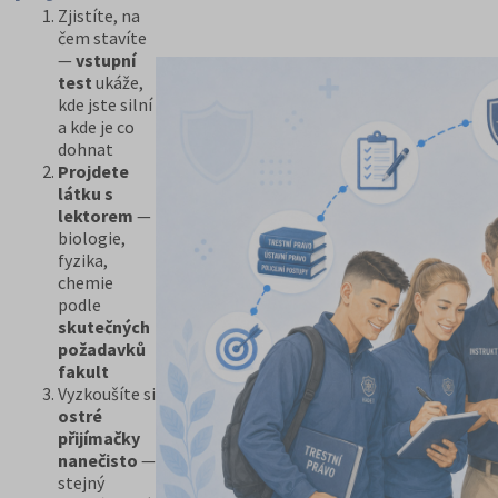
Zjistíte, na
čem stavíte
—
vstupní
test
ukáže,
kde jste silní
a kde je co
dohnat
Projdete
látku s
lektorem
—
biologie,
fyzika,
chemie
podle
skutečných
požadavků
fakult
Vyzkoušíte si
ostré
přijímačky
nanečisto
—
stejný