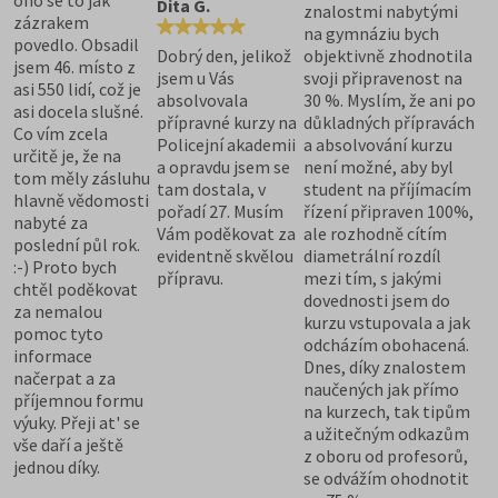
Dita G.
znalostmi nabytými
zázrakem
na gymnáziu bych
povedlo. Obsadil
Dobrý den, jelikož
objektivně zhodnotila
jsem 46. místo z
jsem u Vás
svoji připravenost na
asi 550 lidí, což je
absolvovala
30 %. Myslím, že ani po
asi docela slušné.
přípravné kurzy na
důkladných přípravách
Co vím zcela
Policejní akademii
a absolvování kurzu
určitě je, že na
a opravdu jsem se
není možné, aby byl
tom měly zásluhu
tam dostala, v
student na příjímacím
hlavně vědomosti
pořadí 27. Musím
řízení připraven 100%,
nabyté za
Vám poděkovat za
ale rozhodně cítím
poslední půl rok.
evidentně skvělou
diametrální rozdíl
:-) Proto bych
přípravu.
mezi tím, s jakými
chtěl poděkovat
dovednosti jsem do
za nemalou
kurzu vstupovala a jak
pomoc tyto
odcházím obohacená.
informace
Dnes, díky znalostem
načerpat a za
naučených jak přímo
příjemnou formu
na kurzech, tak tipům
výuky. Přeji at' se
a užitečným odkazům
vše daří a ještě
z oboru od profesorů,
jednou díky.
se odvážím ohodnotit