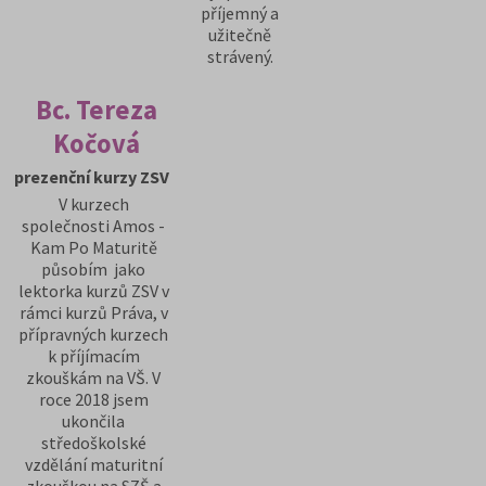
příjemný a
užitečně
strávený.
Bc. Tereza
Kočová
prezenční kurzy ZSV
V kurzech
společnosti Amos -
Kam Po Maturitě
působím jako
lektorka kurzů ZSV v
rámci kurzů Práva, v
přípravných kurzech
k příjímacím
zkouškám na VŠ. V
roce 2018 jsem
ukončila
středoškolské
vzdělání maturitní
zkouškou na SZŠ a