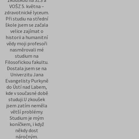
VOŠZ 5. května –
zdravotnické lyceum.
Při studiu na střední
škole jsem se začala
velice zajímat o
historii a humanitní
vědy moji profesoři
nasměrovali mé
studium na
Filosofickou fakultu.
Dostala jsem se na
Univerzitu Jana
Evangelisty Purkyně
do Ústí nad Labem,
kde v současné době
studuji.U zkoušek
jsem zatím neměla
větší problémy.
Studium je mým
koníčkem, i když
někdy dost
náročným.