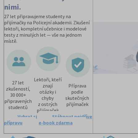
nimi.
27 let připravujeme studenty na
přijímačky na Policejní akademii. Zkušení
lektoři, kompletní učebnice i modelové
testy z minulých let — vše na jednom
místě.
Lektoři, kteří
27 let
znají
Příprava
zkušeností,
otázky i
podle
30 000+
chyby
skutečných
připravených
z ostrých
přijímaček
studentů
přijímaček
Vybrat si
Stáhnout nejdříve
přípravu
e-book zdarma