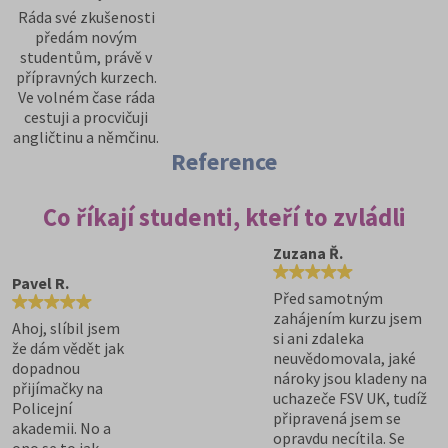
Ráda své zkušenosti
předám novým
studentům, právě v
přípravných kurzech.
Ve volném čase ráda
cestuji a procvičuji
angličtinu a němčinu.
Reference
Co říkají studenti, kteří to zvládli
Zuzana Ř.
Pavel R.
Před samotným
zahájením kurzu jsem
Ahoj, slíbil jsem
si ani zdaleka
že dám vědět jak
neuvědomovala, jaké
dopadnou
nároky jsou kladeny na
přijímačky na
uchazeče FSV UK, tudíž
Policejní
připravená jsem se
akademii. No a
opravdu necítila. Se
ono se to jak