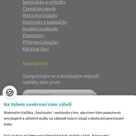
Seminárky a referáty
Čtenářský deník
Maturitní otázky
Diplomky a bakalářky
Studijní podklady
Životopisy
Přijímací zkoušky
Katalog škol
Newsletter
Zaregistrujte se a dostávejte nejlepší
nabídky jako první.
🍪
Na Vašem soukromí nám záleží
Stisknutím tlačítka „Souhlasím“ souhlasíte s tím, abychom Vám poskytovali
smysluplné a užitečné služby na základě Vašich údajů o sledování procházení
webu.
Svůj souhlas můžete samozřejmě kdykoli změnit v části „Nastavení“.