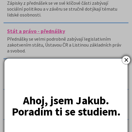
Zápisky z přednášek se ve své klíčové části zabývají
sociální politikou a v závěru se stručně dotýkají tématu
lidské osobnosti.
Stát a právo - přednášky
Přednášky se velmi podrobně zabývají legislativním
zakotvením státu, Ústavou ČR a Listinou základních práv
a svobod.
×
Stát jako instituce veřejné správy - výpisky z
přednášek
Jedná se o výpisky z přednášek veřejné správy.
Ahoj, jsem Jakub.
Státní správa - zápisky z přednášek 3/4
Zápisky z přednášek v bodech seznamují s orgány a
Poradím ti se studiem.
činnostmi státní správy České republiky.
Státověda - přednášky