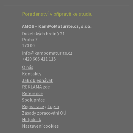
Poradenství v přípravě ke studiu
AMOS – KamPoMaturite.cz, s.r.o.
Dukelských hrdinů 21
Praha 7
170 00
info@kampomaturite.cz
+420 606 411 115
O nás
Kontakty
Jak objednávat
REKLAMA zde
Reference
Spolupráce
Registrace
/
Login
Zásady zpracování OÚ
Helpdesk
Nastavení cookies