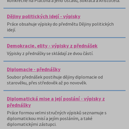
konkrétně na Platóna a jeho Ústavu, Sokrata a Aristotela.
Dějiny politických idejí - výpisky
Práce obsahuje výpisky do předmětu Dějiny politických
idejí.
Demokracie, elity - výpisky z přednášek
Výpisky z přednášky se skládají ze dvou částí.
Diplomacie - přednášky
Soubor přednášek postihuje dějiny diplomacie od
starověku, přes středověk až po novověk.
Diplomatická mise a její poslání - výpisky z
přednášky
Práce formou velmi stručných výpisků seznamuje s
diplomatickou misí a jejím posláním, a také
diplomatickými zástupci.