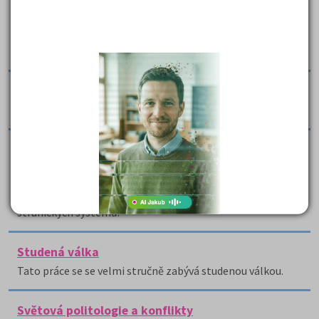
Jedná se o přepis přednášek z předmětu státověda, kde
jsou vysvětleny pojmy jako veřejná moc a stát, funkce
státu, formy státu, typy států, formy vládnutí, stát jako
autorita, organizace státu a fungování státu.
Státy podle typu dělby moci - výpisky z přednášek
Práce obsahuje výpisky z přednášek veřejné správy.
Stranické systémy a politické strany - zápisky z
přednášek
Práce obsahuje výpisky z předmětu Stranické a volební
systémy na UHK, které se týkají politických stran a
stranických systémů.
Studená válka
Tato práce se se velmi stručně zabývá studenou válkou.
Světová politologie a konflikty