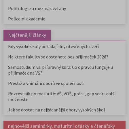
Politologie a mezinár. vztahy
Policejní akademie
Nejčtenější články
Kdy vysoké školy pořádají dny otevřených dveří
Na které fakulty se dostanete bez přijímaček 2026?
Samostudium vs. přípravný kurz: Co opravdu funguje u
přijímaček na VŠ?
Prestiž a vnímání oborů ve společnosti
Rozcestník po maturitě: VŠ, VOŠ, práce, gap year i další
možnosti
Jak se dostat na nejžádanější obory vysokých škol
nejnovější seminárky, maturitní otázky a čtenářsky