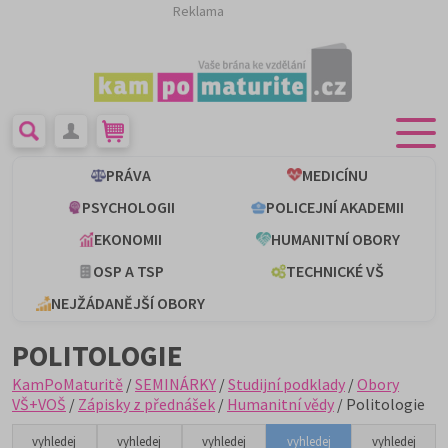
Reklama
PRÁVA
MEDICÍNU
PSYCHOLOGII
POLICEJNÍ AKADEMII
EKONOMII
HUMANITNÍ OBORY
OSP A TSP
TECHNICKÉ VŠ
NEJŽÁDANĚJŠÍ OBORY
POLITOLOGIE
KamPoMaturitě
/
SEMINÁRKY
/
Studijní podklady
/
Obory
VŠ+VOŠ
/
Zápisky z přednášek
/
Humanitní vědy
/ Politologie
vyhledej
vyhledej
vyhledej
vyhledej
vyhledej