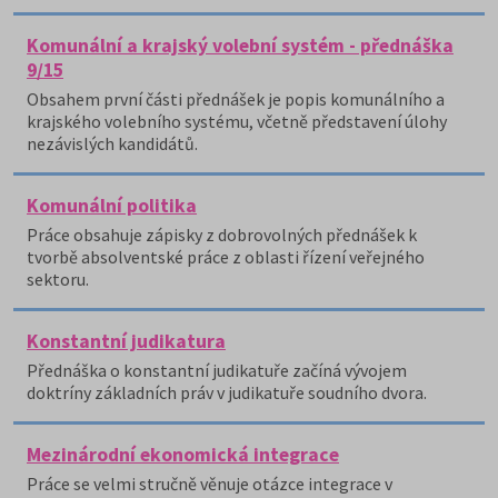
Komunální a krajský volební systém - přednáška
9/15
Obsahem první části přednášek je popis komunálního a
krajského volebního systému, včetně představení úlohy
nezávislých kandidátů.
Komunální politika
Práce obsahuje zápisky z dobrovolných přednášek k
tvorbě absolventské práce z oblasti řízení veřejného
sektoru.
Konstantní judikatura
Přednáška o konstantní judikatuře začíná vývojem
doktríny základních práv v judikatuře soudního dvora.
Mezinárodní ekonomická integrace
Práce se velmi stručně věnuje otázce integrace v