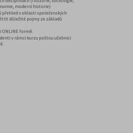
h disciplínách (filozofie, sociologie,
onomie, moderní historie)
ý přehled v oblasti společenských
ětlit důležité pojmy ze základů
 i ONLINE formě.
denti v rámci kurzu poštou učebnici
ě.