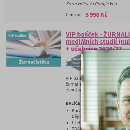
Zdroj videa: AI Google Veo
5 990 Kč
Cena od:
VIP balíček - ŽURNAL
mediálních studií (nu
+ učebnice 2026/27
PROGRAM GARANCE 
VIP balíček obsahuje produkty, k
žurnalistiku. Dostáváte pečlivě 
zkouškám našimi lektory.
BALÍČEK VIP obsahuje:
Kurz Žurnalistika, mediální st
Dějiny českých médií 10360,- 
Učebnice Stylistika pro žurna
ZDARMA program Garance v př