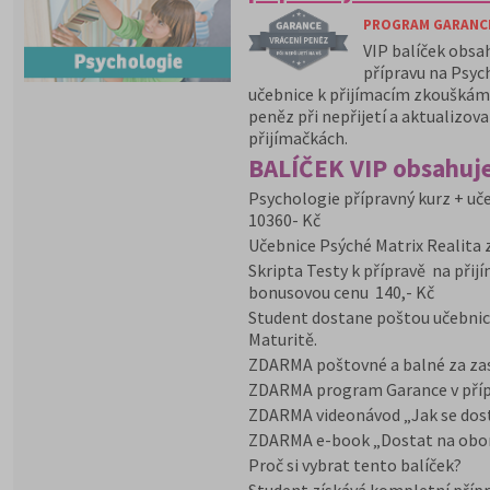
PROGRAM GARANCE 
VIP balíček obsa
přípravu na Psyc
učebnice k přijímacím zkouškám 
peněz při nepřijetí a aktualizov
přijímačkách.
BALÍČEK VIP obsahuje
Psychologie přípravný kurz + uče
10360- Kč
Učebnice Psýché Matrix Realita 
Skripta Testy k přípravě na přij
bonusovou cenu 140,- Kč
Student dostane poštou učebnic
Maturitě.
ZDARMA poštovné a balné za zasl
ZDARMA program Garance v přípa
ZDARMA videonávod „Jak se dost
ZDARMA e-book „Dostat na obo
Proč si vybrat tento balíček?