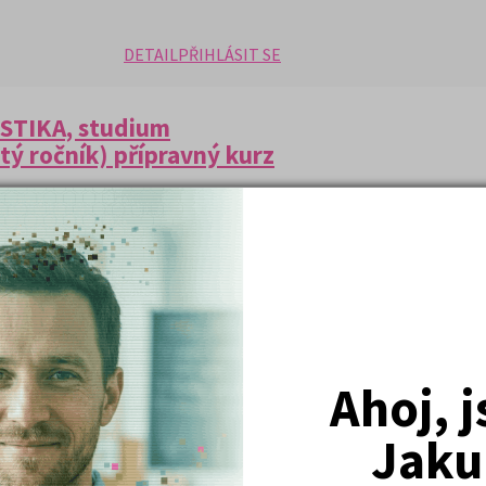
DETAIL
PŘIHLÁSIT SE
ISTIKA, studium
ltý ročník) přípravný kurz
VRÁCENÍ PENĚZ PŘI NEPŘIJETÍ NA VŠ
teré zaručí dokonalou přípravu na
vybrané učebnice k přijímacím
Ahoj, 
udia, publik relations + učebnice
Kč
Jaku
listiky za bonusovou cenu 200,- Kč
ípadě nepřijetí na VŠ v hodnotě 500