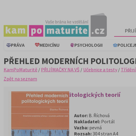
PŘIJ
PRÁVA
MEDICÍNU
PSYCHOLOGII
POLICEJ
PŘEHLED MODERNÍCH POLITOLOGI
KamPoMaturitě
/
PŘIJÍMAČKY NA VŠ
/
Učebnice a testy
/
Třídění
Zpět na seznam
Přehled moderních politologických teorií
Autor:
B. Říchová
Nakladatel:
Portál
Vazba:
pevná
Rozsah:
304 stran A4