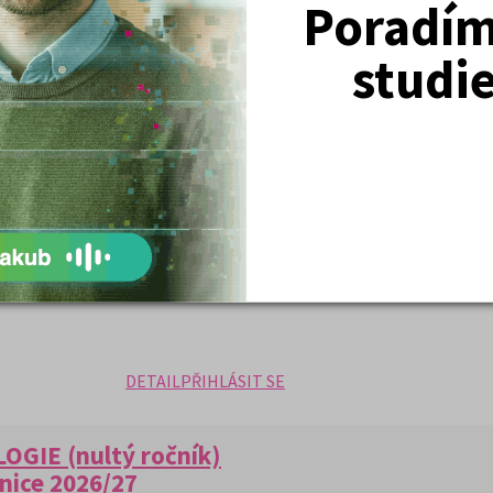
Poradím 
nih z balíčku, v hodnotě 150 Kč
studi
na humanitní obory“
ostat na humanitní obory“
 aktualitami z oboru
avu na písemnou i ústní část zkoušky,
 kurzu je naučit se zvládnutí náročné
ů formou cvičení a návodů k přípravě.
ek –
u nultých ročníků poskytujeme
nepřijetí na daný obor
ro studenty velkou výhodou.
DETAIL
PŘIHLÁSIT SE
OGIE (nultý ročník)
nice 2026/27