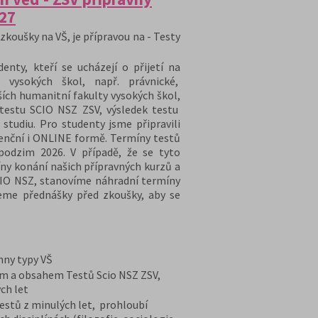
/27
zkoušky na VŠ, je přípravou na - Testy
nty, kteří se ucházejí o přijetí na
 vysokých škol, např. právnické,
ších humanitní fakulty vysokých škol,
 testu SCIO NSZ ZSV, výsledek testu
 studiu. Pro studenty jsme připravili
zenční i ONLINE formě. Termíny testů
podzim 2026. V případě, že se tyto
ny konání našich přípravných kurzů a
CIO NSZ, stanovíme náhradní termíny
eme přednášky před zkoušky, aby se
chny typy VŠ
em a obsahem Testů Scio NSZ ZSV,
ch let
stů z minulých let, prohloubí