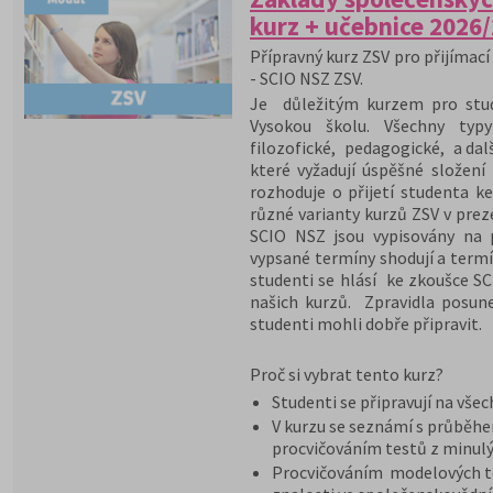
kurz + učebnice 2026
Přípravný kurz ZSV pro přijímací 
- SCIO NSZ ZSV.
Je důležitým kurzem pro stude
Vysokou školu. Všechny typy
filozofické, pedagogické, a dal
které vyžadují úspěšné složení
rozhoduje o přijetí studenta ke
různé varianty kurzů ZSV v pre
SCIO NSZ jsou vypisovány na 
vypsané termíny shodují a termí
studenti se hlásí ke zkoušce S
našich kurzů. Zpravidla posun
studenti mohli dobře připravit.
Proč si vybrat tento kurz?
Studenti se připravují na vše
V kurzu se seznámí s průběh
procvičováním testů z minulý
Procvičováním modelových te