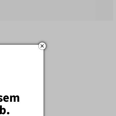
×
jsem
b.