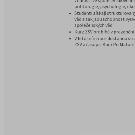
znalosti ve společenskovědníc
politologie, psychologie, ek
Studenti získají strukturovan
věd a tak jsou schopnost vysv
společenských věd
Kurz ZSV probíhá v prezenční
V letošním roce dostanou stu
ZSV a časopis Kam Po Maturit