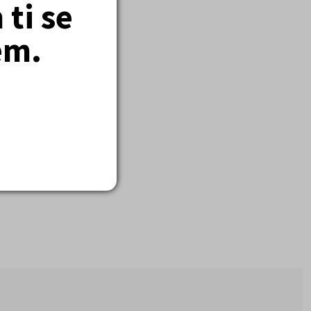
ti se
em.