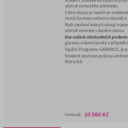
Student získává kompletní přípr
včetně celkového přehledu.
Cílem kurzu je naučit se zvládnut
testů formou cvičení a návodů k 
Naši zkušení lektoři věnují max
včetně novinek v daném oboru.
Dle našich obchodních podmín
garanci vrácení peněz v případě 
Využití Programu GARANCE, je p
Student dostane poštou učebnic
Maturitě.
10 560 Kč
Cena od: