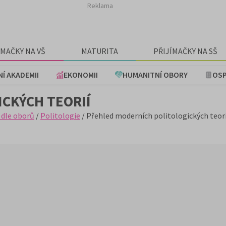
Reklama
ÍMAČKY NA VŠ
MATURITA
PŘIJÍMAČKY NA SŠ
NÍ AKADEMII
EKONOMII
HUMANITNÍ OBORY
OSP
CKÝCH TEORIÍ
 dle oborů
/
Politologie
/ Přehled moderních politologických teori