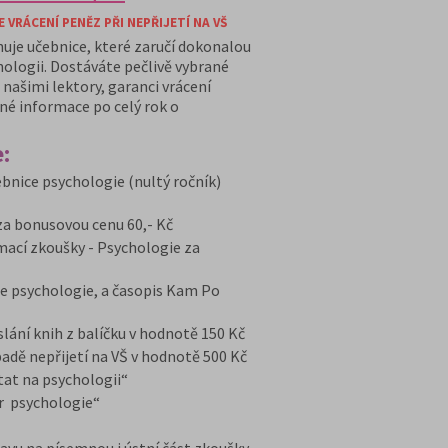
VRÁCENÍ PENĚZ PŘI NEPŘIJETÍ NA VŠ
huje učebnice, které zaručí dokonalou
hologii. Dostáváte pečlivě vybrané
našimi lektory, garanci vrácení
ané informace po celý rok o
:
bnice psychologie (nultý ročník)
za bonusovou cenu 60,- Kč
ímací zkoušky - Psychologie za
e psychologie, a časopis Kam Po
ání knih z balíčku v hodnotě 150 Kč
dě nepřijetí na VŠ v hodnotě 500 Kč
at na psychologii“
r psychologie“