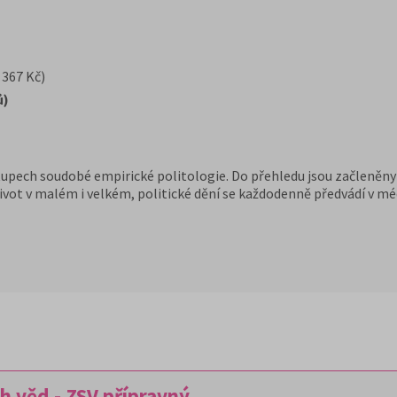
 367 Kč)
ů)
tupech soudobé empirické politologie. Do přehledu jsou začleněny 
ivot v malém i velkém, politické dění se každodenně předvádí v méd
h věd - ZSV přípravný