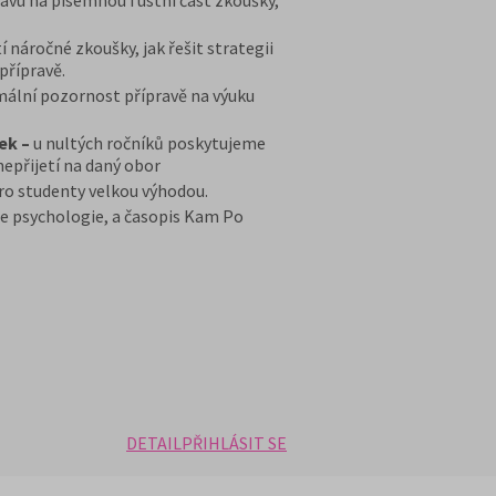
avu na písemnou i ústní část zkoušky,
í náročné zkoušky, jak řešit strategii
přípravě.
imální pozornost přípravě na výuku
ek –
u nultých ročníků poskytujeme
nepřijetí na daný obor
ro studenty velkou výhodou.
e psychologie, a časopis Kam Po
DETAIL
PŘIHLÁSIT SE