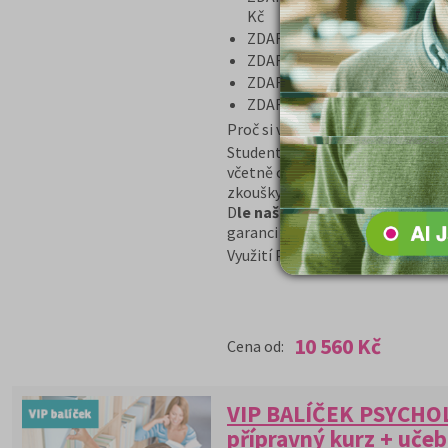
Kč
ZDARMA poštovné za zaslání k
ZDARMA e-book „Dostanu se 
ZDARMA videonávod „Jak se d
ZDARMA pravidelný mailing s
Proč si vybrat tento balíček?
Student získává kompletní přípr
včetně celkového přehledu. Cílem
zkoušky, jak řešit strategii test
D
le našich obchodních podmín
garanci vrácení peněz v případě 
Využití Programu GARANCE, je p
10 560 Kč
Cena od:
VIP BALÍČEK PSYCHOL
přípravný kurz + učeb