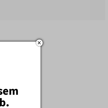
×
jsem
b.