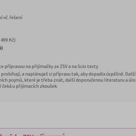
 vč. řešení
 499 Kč)
ů)
ce přípravou na přijímačky ze ZSV a na Scio testy
k probíhají, a naplánuješ si přípravu tak, aby dopadla úspěšně. Dalš
ích pojmů, které je třeba znát, další doporučenou literaturu a úlo
 čeká u přijímacích zkoušek.