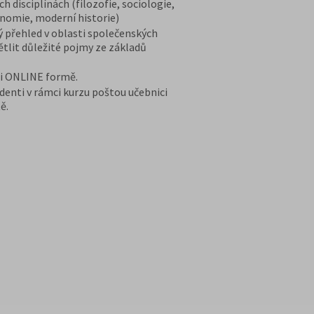
h disciplínách (filozofie, sociologie,
onomie, moderní historie)
ý přehled v oblasti společenských
ětlit důležité pojmy ze základů
 i ONLINE formě.
denti v rámci kurzu poštou učebnici
ě.