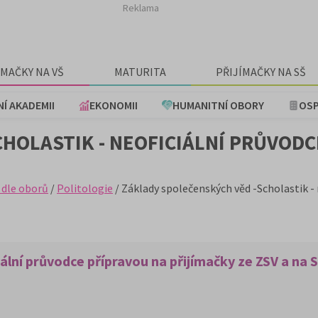
Reklama
ÍMAČKY NA VŠ
MATURITA
PŘIJÍMAČKY NA SŠ
NÍ AKADEMII
EKONOMII
HUMANITNÍ OBORY
OSP
HOLASTIK - NEOFICIÁLNÍ PRŮVODC
 dle oborů
/
Politologie
/ Základy společenských věd -Scholastik - 
ální průvodce přípravou na přijímačky ze ZSV a na S