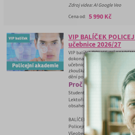
Zdroj videa: AI Google Veo
5 990 Kč
Cena od:
VIP BALÍČEK POLICEJ
učebnice 2026/27
VIP balíček POLICEJNÍ AKADEMIE
dokonalou přípravu na Policejní
učebnici která je nezbytná pro s
zkouškám. Naši lektoři pracují 
dění po celý školní rok.
Proč si vybrat tento b
Studenti se seznámí s průběhem
Lektoři studentům přednáší o vš
obsahem otázek v přijímacím te
BALÍČEK VIP PAČR obsahuje:
Policejní akademie přípravný ku
Všeobecný přehled a základy práv