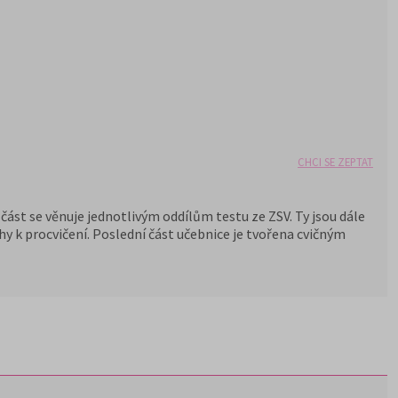
CHCI SE ZEPTAT
í část se věnuje jednotlivým oddílům testu ze ZSV. Ty jsou dále
hy k procvičení. Poslední část učebnice je tvořena cvičným