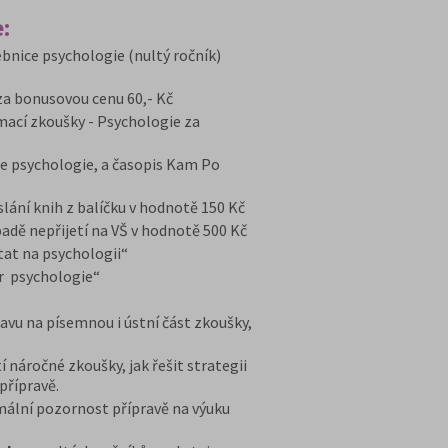
:
bnice psychologie (nultý ročník)
za bonusovou cenu 60,- Kč
ímací zkoušky - Psychologie za
e psychologie, a časopis Kam Po
ání knih z balíčku v hodnotě 150 Kč
dě nepřijetí na VŠ v hodnotě 500 Kč
at na psychologii“
r psychologie“
avu na písemnou i ústní část zkoušky,
í náročné zkoušky, jak řešit strategii
přípravě.
imální pozornost přípravě na výuku