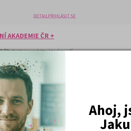
DETAIL
PŘIHLÁSIT SE
NÍ AKADEMIE ČR +
 ČR obsahuje produkty, které zaručí
 akademii. Studenti dostanou skvělou
tudium a přípravu k přijímacím
s aktuálními informacemi o celkovém
alíček?
 a obsahem přijímacích zkoušek
ech důležitých tématech, která jsou
stu
Ahoj, 
Jaku
rz + učebnice v hodnotě 9360,- Kč
a 2. díl + 1000 testových otázek za