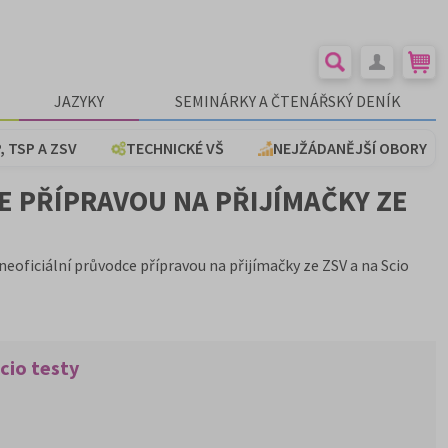
JAZYKY
SEMINÁRKY A ČTENÁŘSKÝ DENÍK
, TSP A ZSV
TECHNICKÉ VŠ
NEJŽÁDANĚJŠÍ OBORY
E PŘÍPRAVOU NA PŘIJÍMAČKY ZE
neoficiální průvodce přípravou na přijímačky ze ZSV a na Scio
cio testy