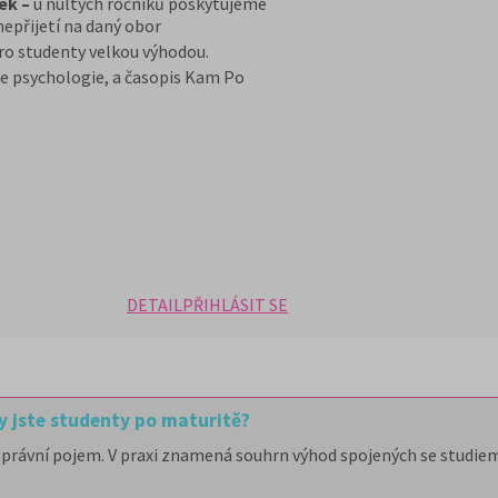
ek –
u nultých ročníků poskytujeme
nepřijetí na daný obor
ro studenty velkou výhodou.
e psychologie, a časopis Kam Po
DETAIL
PŘIHLÁSIT SE
y jste studenty po maturitě?
právní pojem. V praxi znamená souhrn výhod spojených se studiem