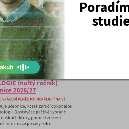
Poradím 
itě
studi
 z balíčku, v hodnotě 150,- Kč
 se na PAČR“
at na Policejní akademii“
DETAIL
PŘIHLÁSIT SE
OGIE (nultý ročník)
nice 2026/27
VRÁCENÍ PENĚZ PŘI NEPŘIJETÍ NA VŠ
huje učebnice, které zaručí dokonalou
hologii. Dostáváte pečlivě vybrané
našimi lektory, garanci vrácení
ané informace po celý rok o