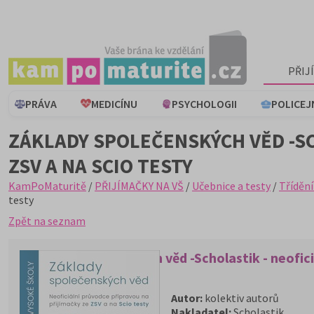
PŘIJ
PRÁVA
MEDICÍNU
PSYCHOLOGII
POLICEJ
ZÁKLADY SPOLEČENSKÝCH VĚD -SC
ZSV A NA SCIO TESTY
KamPoMaturitě
/
PŘIJÍMAČKY NA VŠ
/
Učebnice a testy
/
Třídění
testy
Zpět na seznam
Základy společenských věd -Scholastik - neofici
Autor:
kolektiv autorů
Nakladatel:
Scholastik