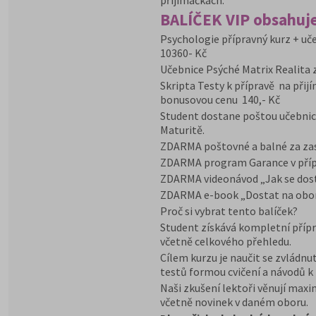
přijímačkách.
BALÍČEK VIP obsahuje
Psychologie přípravný kurz + uče
10360- Kč
Učebnice Psýché Matrix Realita 
Skripta Testy k přípravě na přij
bonusovou cenu 140,- Kč
Student dostane poštou učebnic
Maturitě.
ZDARMA poštovné a balné za zasl
ZDARMA program Garance v přípa
ZDARMA videonávod „Jak se dost
ZDARMA e-book „Dostat na obo
Proč si vybrat tento balíček?
Student získává kompletní přípr
včetně celkového přehledu.
Cílem kurzu je naučit se zvládnut
testů formou cvičení a návodů k 
Naši zkušení lektoři věnují max
včetně novinek v daném oboru.