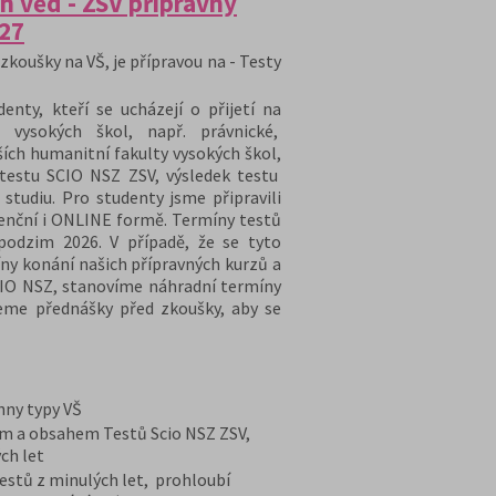
h věd - ZSV přípravný
/27
zkoušky na VŠ, je přípravou na - Testy
nty, kteří se ucházejí o přijetí na
 vysokých škol, např. právnické,
ších humanitní fakulty vysokých škol,
 testu SCIO NSZ ZSV, výsledek testu
 studiu. Pro studenty jsme připravili
zenční i ONLINE formě. Termíny testů
podzim 2026. V případě, že se tyto
ny konání našich přípravných kurzů a
CIO NSZ, stanovíme náhradní termíny
eme přednášky před zkoušky, aby se
chny typy VŠ
em a obsahem Testů Scio NSZ ZSV,
ch let
stů z minulých let, prohloubí