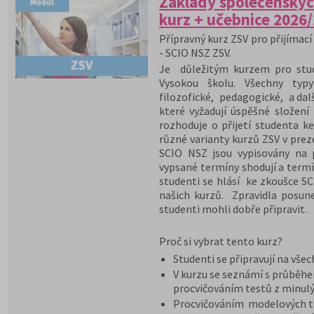
Základy společenskýc
kurz + učebnice 2026
Přípravný kurz ZSV pro přijímací 
- SCIO NSZ ZSV.
Je důležitým kurzem pro stude
Vysokou školu. Všechny typy
filozofické, pedagogické, a dal
které vyžadují úspěšné složení
rozhoduje o přijetí studenta ke
různé varianty kurzů ZSV v pre
SCIO NSZ jsou vypisovány na 
vypsané termíny shodují a termí
studenti se hlásí ke zkoušce S
našich kurzů. Zpravidla posun
studenti mohli dobře připravit.
Proč si vybrat tento kurz?
Studenti se připravují na vše
V kurzu se seznámí s průběh
procvičováním testů z minulý
Procvičováním modelových te