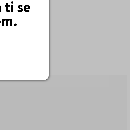
ti se
em.