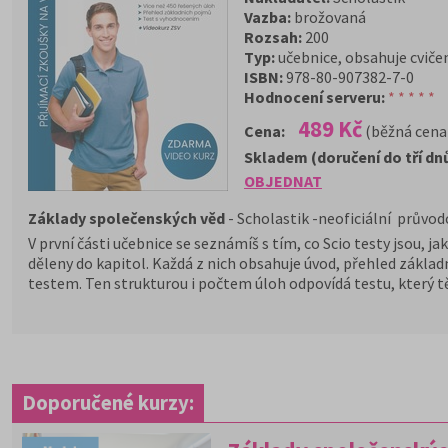
Vazba:
brožovaná
Rozsah:
200
Typ:
učebnice, obsahuje cvičení
ISBN:
978-80-907382-7-0
Hodnocení serveru:
* * * * *
489 Kč
Cena:
(běžná cena
Skladem (doručení do tří dn
OBJEDNAT
Základy společenských věd
- Scholastik -neoficiální průvod
V první části učebnice se seznámíš s tím, co Scio testy jsou, ja
děleny do kapitol. Každá z nich obsahuje úvod, přehled základn
testem. Ten strukturou i počtem úloh odpovídá testu, který tě
Doporučené kurzy: