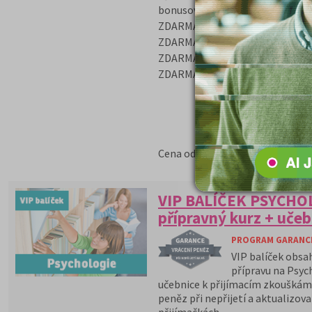
bonusovou cenu 200,- Kč
ZDARMA časopis Kam Po Matur
ZDARMA poštovné za zaslání knih
ZDARMA e-book „Ja se dostanu
ZDARMA videonávod „Jak se dost
9 560 Kč
Cena od:
VIP BALÍČEK PSYCHOL
přípravný kurz + učeb
PROGRAM GARANCE 
VIP balíček obsa
přípravu na Psyc
učebnice k přijímacím zkouškám 
peněz při nepřijetí a aktualizov