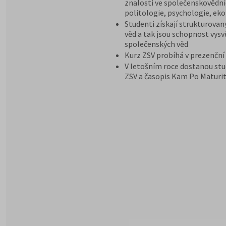
znalosti ve společenskovědníc
politologie, psychologie, ek
Studenti získají strukturovan
věd a tak jsou schopnost vysv
společenských věd
Kurz ZSV probíhá v prezenční
V letošním roce dostanou stu
ZSV a časopis Kam Po Maturit