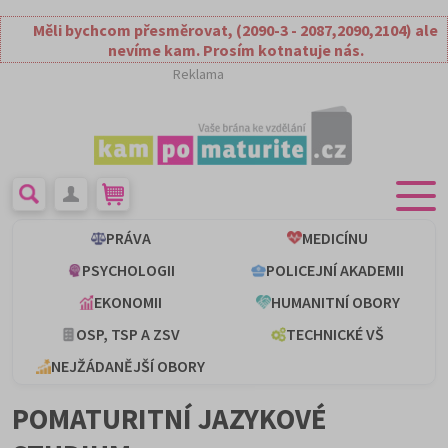
Měli bychcom přesměrovat, (2090-3 - 2087,2090,2104) ale
nevíme kam. Prosím kotnatuje nás.
Reklama
PRÁVA
MEDICÍNU
PSYCHOLOGII
POLICEJNÍ AKADEMII
EKONOMII
HUMANITNÍ OBORY
OSP, TSP A ZSV
TECHNICKÉ VŠ
NEJŽÁDANĚJŠÍ OBORY
POMATURITNÍ JAZYKOVÉ