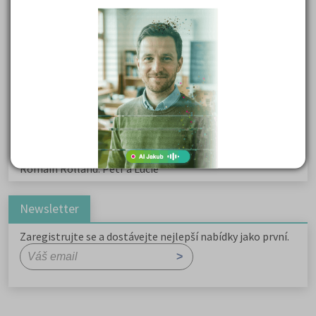
Kritika hry M. L. King v Salesiánském divadle
Důležité reakce organických sloučenin a jejich význam
Zákonitosti v elektronové struktuře
Základní charakteristiky obyvatelstva a geografie sídel
Karel Hynek Mácha: Máj
Karel Havlíček Borovský: Tyrolské elegie
Romain Rolland: Petr a Lucie
Newsletter
Zaregistrujte se a dostávejte nejlepší nabídky jako první.