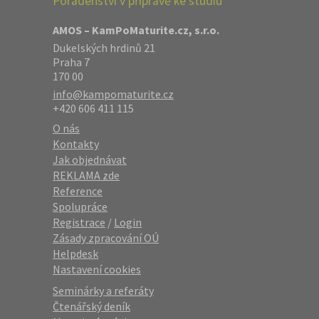
Poradenství v přípravě ke studiu
AMOS – KamPoMaturite.cz, s.r.o.
Dukelských hrdinů 21
Praha 7
170 00
info@kampomaturite.cz
+420 606 411 115
O nás
Kontakty
Jak objednávat
REKLAMA zde
Reference
Spolupráce
Registrace
/
Login
Zásady zpracování OÚ
Helpdesk
Nastavení cookies
Seminárky a referáty
Čtenářský deník