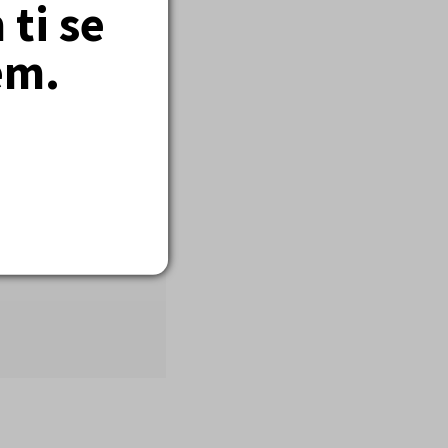
ti se
em.