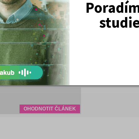
Poradím 
zde
.
studi
hodnutí
a
podat odvolání.