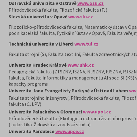
Ostravská univerzita v Ostravě
www.osu.cz
Přírodovědecká fakulta, Filozofická fakulta (FJ)
Slezská univerzita v Opavě
www.slu.cz
Filozoficko-přírodovědecká fakulta, Matematický ústav v Op
podnikatelská fakulta, Fyzikální ústav v Opavě, Fakulta veřejn
Technická univerzita v Liberci
www.tul.cz
Fakulta strojní (S), Fakulta textilní, Fakulta zdravotnických st
Univerzita Hradec Králové
www.uhk.cz
Pedagogická fakulta (ZTSZNV, ISZNV, NJSZNV, FJSZNV, RJSZN
fakulta, Fakulta informatiky a managementu AI spec. SI (KS) 
kapacity programu
Univerzita Jana Evangelisty Purkyně v Ústí nad Labem
www
Fakulta strojního inženýrství, Přírodovědecká fakulta, Filozo
fakulta (ČJLPV)
Univerzita Palackého v Olomouci
www.upol.cz
Přírodovědecká fakulta (Ekologie a ochrana životního prostřed
(Judaistika. Židovská a izraelská studia)
Univerzita Pardubice
www.upce.cz