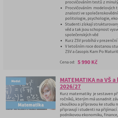
procvičováním testů z minulý
Procvičováním modelových te
znalosti ve společenskovědníc
politologie, psychologie, ek
Studenti získají strukturovan
věd a tak jsou schopnost vysv
společenských věd
Kurz ZSV probíhá v prezenční
V letošním roce dostanou stu
ZSV a časopis Kam Po Maturit
5 990 Kč
Cena od:
MATEMATIKA na VŠ a k
2026/27
Kurz matematiky je sestaven př
ročníků, kterým má usnadnit zá
zkouškou a přípravou ke studiu n
připravují i studenti na přijím
podnikovou ekonomiku, finance