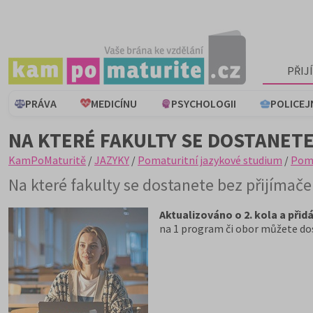
PŘIJ
PRÁVA
MEDICÍNU
PSYCHOLOGII
POLICEJ
NA KTERÉ FAKULTY SE DOSTANETE
KamPoMaturitě
/
JAZYKY
/
Pomaturitní jazykové studium
/
Poma
Na které fakulty se dostanete bez přijímač
Aktualizováno o 2. kola a přid
na 1 program či obor můžete dos