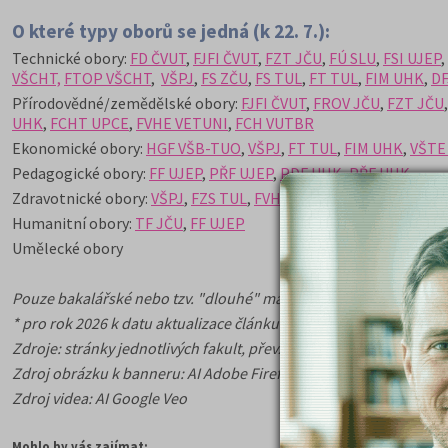
O které typy oborů se jedná (k 22. 7.):
Technické obory:
FD ČVUT
,
FJFI ČVUT
,
FZT JČU
,
FÚ SLU
,
FSI UJEP
,
VŠCHT,
FTOP VŠCHT
,
VŠPJ
,
FS ZČU
,
FS TUL
,
FT TUL
,
FIM UHK
,
DF
Přírodovědné/zemědělské obory:
FJFI ČVUT
,
FROV JČU
,
FZT JČU
UHK
,
FCHT UPCE
,
FVHE VETUNI
,
FCH VUTBR
Ekonomické obory:
HGF VŠB-TUO
,
VŠPJ
,
FT TUL
,
FIM UHK
,
VŠTE
Pedagogické obory:
FF UJEP
,
PŘF UJEP
,
PDF UHK
,
PŘF UHK
Zdravotnické obory:
VŠPJ
,
FZS TUL
,
FVHE VETUNI
Humanitní obory:
TF JČU
,
FF UJEP
Umělecké obory
Pouze bakalářské nebo tzv. "dlouhé" magisterské obory a programy
* pro rok 2026 k datu aktualizace článku nebyly údaje na webu ško
Zdroje: stránky jednotlivých fakult, převzato z
www.VysokeSkoly.
Zdroj obrázku k banneru: AI Adobe Firefly
Zdroj videa: AI Google Veo
Mohlo by vás zajímat: