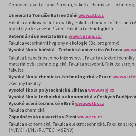
Dopravní fakulta Jana Pernera, Fakulta chemicko-technologi
Univerzita Tomáše Bati ve Zlíně
www.utb.cz
Fakulta aplikované informatiky, Fakulta humanitních studií (
logistiky a krizového řízení, Fakulta technologická
Veterinární univerzita Brno
www.vetuni.cz/
Fakulta veterinární hygieny a ekologie (Bc. programy)
Vysoká škola báňská - Technická univerzita Ostrava
www.v
Fakulta bezpečnostního inženýrství, Fakulta elektrotechniky 
materiálově–technologická, Fakulta stavební, Fakulta strojn
fakulta
Vysoká škola chemicko-technologická v Praze
www.vscht
všechny fakulty
Vysoká škola polytechnická Jihlava
www.vspj.cz
Vysoká škola technická a ekonomická v Českých Budějovi
Vysoké učení technické v Brně
www.vutbr.cz
Fakulta chemická
Západočeská univerzita v Plzni
www.zcu.cz
Fakulta ekonomická, Fakulta elektrotechnická, Fakulta strojn
(M/F/CH/I/NJ/RJ/TECHV SZNV)