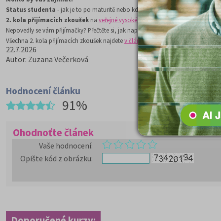
Status studenta
- jak je to po maturitě nebo když se nedostanete na VŠ? Čtěte
2. kola přijímacích zkoušek
na
veřejné vysoké školy
Nepovedly se vám přijímačky? Přečtěte si, jak napsat
žádost o přezkoumání roz
Všechna 2. kola přijímacích zkoušek najdete
v článku zde.
22.7.2026
Autor: Zuzana Večerková
Hodnocení článku
91%
Ohodnoťte článek
Vaše hodnocení
:
Opište kód z obrázku
:
Doporučené kurzy: