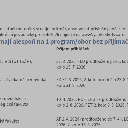
- stačí mít určitý studijní průměr, absolvovat příslušný počet le
nkrétní požadavky pro rok 2026 najdete na www.VysokeSkoly.com.
ímají alespoň na 1 program/obor bez přijíma
Příjem přihlášek
ostředí (ÚTTSŽP),
31. 3. 2026. FLD prodloužení pro 1. kol
kolo 15. 7. 2026
á a fyzikálně inženýrská
FD 31. 3. 2026, 2. kolo pro Děčín 23. 8. 
kolo 31. 8. 2026
 zemědělská a
10. 4. 2026, PDF, EF a FF prodlouženo 
logická fakulta
kolo 2. 8. 2026, FZT 2. kolo 9. 8. 2026,
AF 2. 4. 2026 (prodlouženo do 7. 4.), LD
ká fakulta
2026, 2. kolo 16. 8. 2026