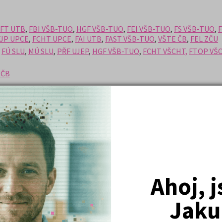
FT UTB
,
FBI VŠB-TUO
,
HGF VŠB-TUO
,
FEI VŠB-TUO
,
FS VŠB-TUO
,
JP UPCE
,
FCHT UPCE
,
FAI UTB
,
FAST VŠB-TUO
,
VŠTE ČB
,
FEL ZČU
,
FÚ SLU
,
MÚ SLU
,
PŘF UJEP
,
HGF VŠB-TUO
,
FCHT VŠCHT,
FTOP VŠ
 ČB
 v ČJ na veřejných VŠ, přijímací řízení pro rok 2026
l k dispozici
com
Ahoj, 
Jaku