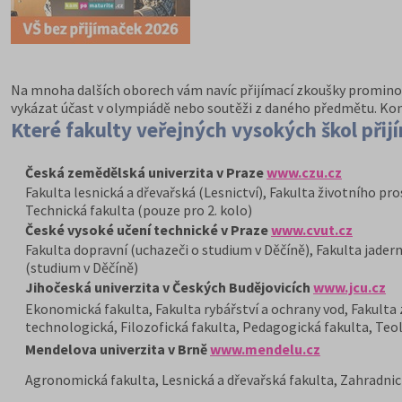
Na mnoha dalších oborech vám navíc přijímací zkoušky prominou 
vykázat účast v olympiádě nebo soutěži z daného předmětu. Ko
Které fakulty veřejných vysokých škol přij
Česká zemědělská univerzita v Praze
www.czu.cz
Fakulta lesnická a dřevařská (Lesnictví), Fakulta životního pr
Technická fakulta (pouze pro 2. kolo)
České vysoké učení technické v Praze
www.cvut.cz
Fakulta dopravní (uchazeči o studium v Děčíně), Fakulta jadern
(studium v Děčíně)
Jihočeská univerzita v Českých Budějovicích
www.jcu.cz
Ekonomická fakulta, Fakulta rybářství a ochrany vod, Fakulta
technologická, Filozofická fakulta, Pedagogická fakulta, Teo
Mendelova univerzita v Brně
www.mendelu.cz
Agronomická fakulta, Lesnická a dřevařská fakulta, Zahradnic