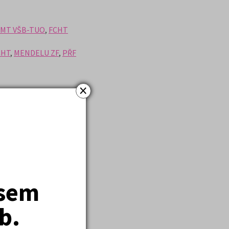
FMT VŠB-TUO
,
FCHT
CHT
,
MENDELU ZF
,
PŘF
×
jsem
b.