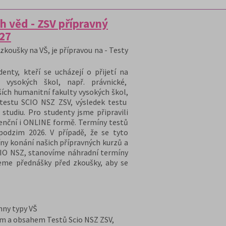
h věd - ZSV přípravný
/27
zkoušky na VŠ, je přípravou na - Testy
nty, kteří se ucházejí o přijetí na
 vysokých škol, např. právnické,
ších humanitní fakulty vysokých škol,
 testu SCIO NSZ ZSV, výsledek testu
 studiu. Pro studenty jsme připravili
zenční i ONLINE formě. Termíny testů
podzim 2026. V případě, že se tyto
ny konání našich přípravných kurzů a
CIO NSZ, stanovíme náhradní termíny
eme přednášky před zkoušky, aby se
chny typy VŠ
em a obsahem Testů Scio NSZ ZSV,