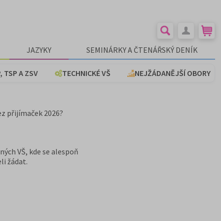
JAZYKY
SEMINÁRKY A ČTENÁŘSKÝ DENÍK
, TSP A ZSV
TECHNICKÉ VŠ
NEJŽÁDANĚJŠÍ OBORY
ez přijímaček 2026?
jných VŠ, kde se alespoň
li žádat.