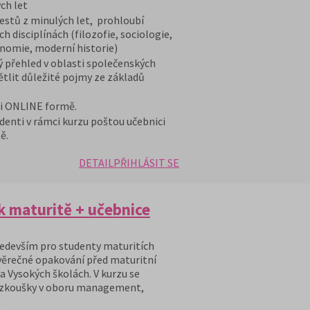
ch let
stů z minulých let, prohloubí
h disciplínách (filozofie, sociologie,
onomie, moderní historie)
ý přehled v oblasti společenských
ětlit důležité pojmy ze základů
 i ONLINE formě.
denti v rámci kurzu poštou učebnici
ě.
DETAIL
PŘIHLÁSIT SE
 maturitě + učebnice
edevším pro studenty maturitích
věrečné opakování před maturitní
a Vysokých školách. V kurzu se
ací zkoušky v oboru management,
,