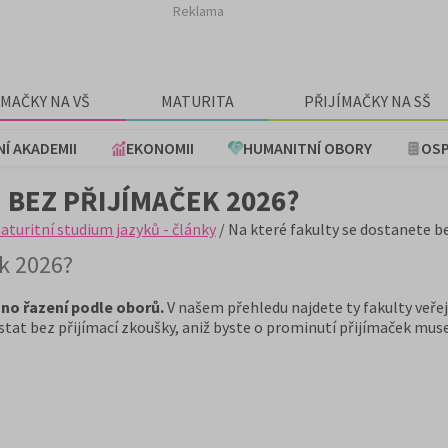
Reklama
ÍMAČKY NA VŠ
MATURITA
PŘIJÍMAČKY NA SŠ
NÍ AKADEMII
EKONOMII
HUMANITNÍ OBORY
OSP
 BEZ PŘIJÍMAČEK 2026?
turitní studium jazyků - články
/ Na které fakulty se dostanete b
ek 2026?
áno řazení podle oborů.
V našem přehledu najdete ty fakulty veře
tat bez přijímací zkoušky, aniž byste o prominutí přijímaček muse