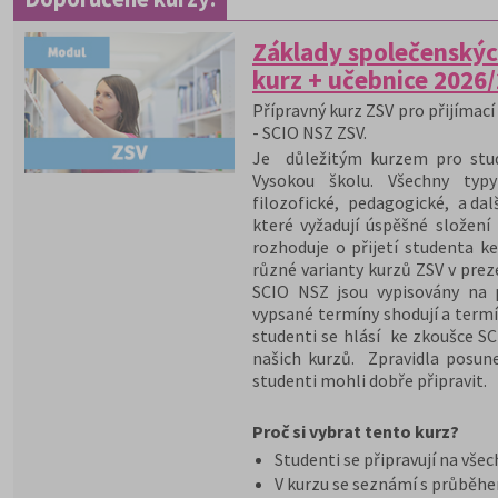
Základy společenskýc
kurz + učebnice 2026
Přípravný kurz ZSV pro přijímací 
- SCIO NSZ ZSV.
Je důležitým kurzem pro stude
Vysokou školu. Všechny typy
filozofické, pedagogické, a dal
které vyžadují úspěšné složení
rozhoduje o přijetí studenta ke
různé varianty kurzů ZSV v pre
SCIO NSZ jsou vypisovány na 
vypsané termíny shodují a termí
studenti se hlásí ke zkoušce S
našich kurzů. Zpravidla posun
studenti mohli dobře připravit.
Proč si vybrat tento kurz?
Studenti se připravují na vše
V kurzu se seznámí s průběh