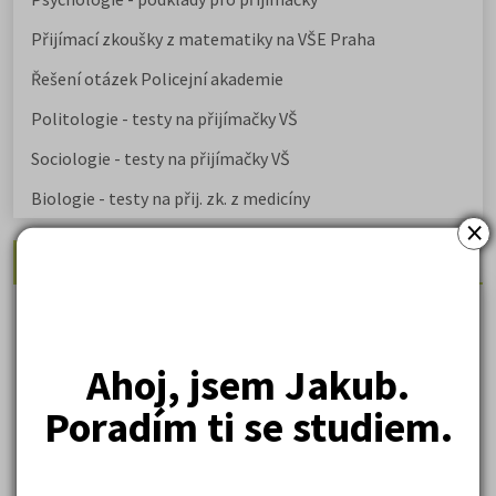
Přijímací zkoušky z matematiky na VŠE Praha
Řešení otázek Policejní akademie
Politologie - testy na přijímačky VŠ
Sociologie - testy na přijímačky VŠ
Biologie - testy na přij. zk. z medicíny
×
Nejžádanější kurzy
Právnické fakulty
Psychologie
Ahoj, jsem Jakub.
Lékařské fakulty, farmacie
Poradím ti se studiem.
Společenské a human. vědy
Ekonomické fakulty