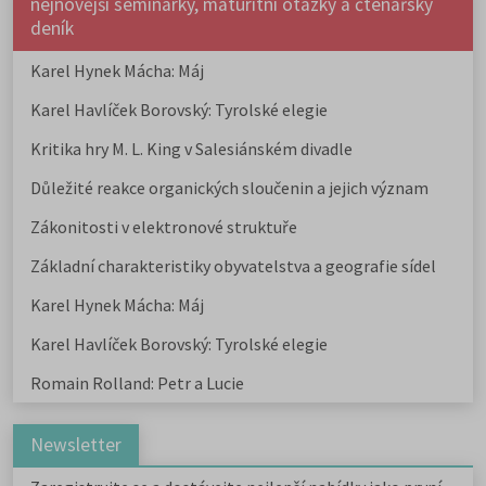
nejnovější seminárky, maturitní otázky a čtenářsky
deník
Karel Hynek Mácha: Máj
Karel Havlíček Borovský: Tyrolské elegie
Kritika hry M. L. King v Salesiánském divadle
Důležité reakce organických sloučenin a jejich význam
Zákonitosti v elektronové struktuře
Základní charakteristiky obyvatelstva a geografie sídel
Karel Hynek Mácha: Máj
Karel Havlíček Borovský: Tyrolské elegie
Romain Rolland: Petr a Lucie
Newsletter