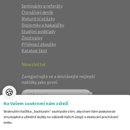
Seminárky a referáty
Čtenářský deník
Maturitní otázky
Diplomky a bakalářky
Studijní podklady
Životopisy
Přijímací zkoušky
Katalog škol
Newsletter
Zaregistrujte se a dostávejte nejlepší
nabídky jako první.
🍪
Na Vašem soukromí nám záleží
Stisknutím tlačítka „Souhlasím“ souhlasíte s tím, abychom Vám poskytovali
smysluplné a užitečné služby na základě Vašich údajů o sledování procházení
webu.