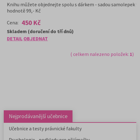
Knihu můžete objednejte spolu s dárkem - sadou samolepek v
hodnotě 99,- Kč
450 Kč
Cena:
Skladem (doručení do tří dnů)
DETAIL
OBJEDNAT
( celkem nalezeno položek:
1
)
Nejprodávanější učebnice
Učebnice a testy právnické fakulty
Psychologie - podklady pro přijímačky