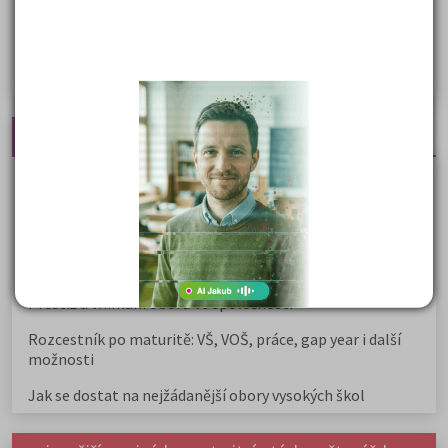
Žurnalistika
Politologie a mezinár. vztahy
Policejní akademie
Nejčtenější články
Kdy vysoké školy pořádají dny otevřených dveří
Na které fakulty se dostanete bez přijímaček 2026?
Samostudium vs. přípravný kurz: Co opravdu funguje u
přijímaček na VŠ?
Prestiž a vnímání oborů ve společnosti
Rozcestník po maturitě: VŠ, VOŠ, práce, gap year i další
možnosti
Jak se dostat na nejžádanější obory vysokých škol