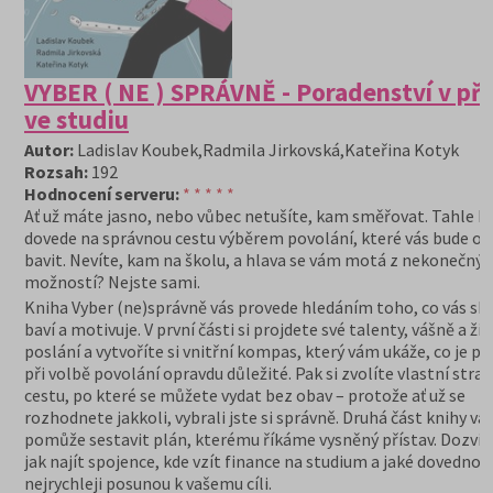
VYBER ( NE ) SPRÁVNĚ - Poradenství v pří
ve studiu
Autor:
Ladislav Koubek,Radmila Jirkovská,Kateřina Kotyk
Rozsah:
192
Hodnocení serveru:
* * * * *
Ať už máte jasno, nebo vůbec netušíte, kam směřovat. Tahle k
dovede na správnou cestu výběrem povolání, které vás bude o
bavit. Nevíte, kam na školu, a hlava se vám motá z nekonečný
možností? Nejste sami.
Kniha Vyber (ne)správně vás provede hledáním toho, co vás sk
baví a motivuje. V první části si projdete své talenty, vášně a ži
poslání a vytvoříte si vnitřní kompas, který vám ukáže, co je pr
při volbě povolání opravdu důležité. Pak si zvolíte vlastní strat
cestu, po které se můžete vydat bez obav – protože ať už se
rozhodnete jakkoli, vybrali jste si správně. Druhá část knihy v
pomůže sestavit plán, kterému říkáme vysněný přístav. Dozvíte
jak najít spojence, kde vzít finance na studium a jaké dovednost
nejrychleji posunou k vašemu cíli.