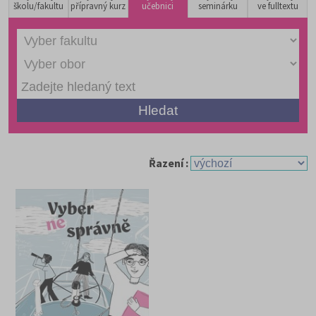
školu/fakultu
přípravný kurz
učebnici
seminárku
ve fulltextu
Řazení :