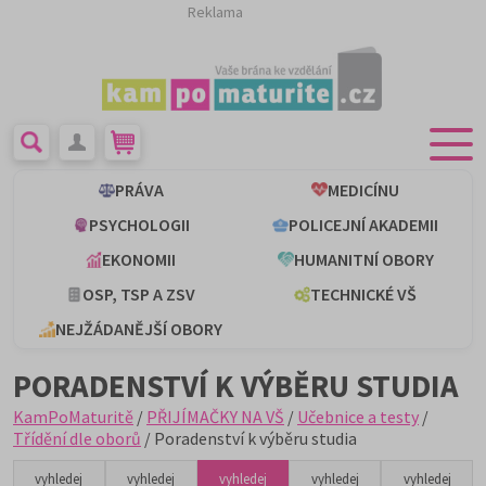
Reklama
PRÁVA
MEDICÍNU
PSYCHOLOGII
POLICEJNÍ AKADEMII
EKONOMII
HUMANITNÍ OBORY
OSP, TSP A ZSV
TECHNICKÉ VŠ
NEJŽÁDANĚJŠÍ OBORY
PORADENSTVÍ K VÝBĚRU STUDIA
KamPoMaturitě
/
PŘIJÍMAČKY NA VŠ
/
Učebnice a testy
/
Třídění dle oborů
/ Poradenství k výběru studia
vyhledej
vyhledej
vyhledej
vyhledej
vyhledej