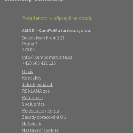
Poradenství v přípravě ke studiu
AMOS – KamPoMaturite.cz, s.r.o.
Dukelských hrdinů 21
Praha 7
170 00
info@kampomaturite.cz
+420 606 411 115
O nás
Kontakty
Jak objednávat
REKLAMA zde
Reference
Spolupráce
Registrace
/
Login
Zásady zpracování OÚ
Helpdesk
Nastavení cookies