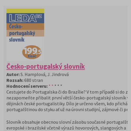
Česko-portugalský slovník
Autor:
S. Hamplová, J. Jindrová
Rozsah:
680 stran
Hodnocení serveru:
* *
* * *
Cestujete do Portugalska či do Brazílie? V tom případě si do z
nezapomeňte přibalit první větší česko-portugalský slovník v
dějinách české portugalistiky. Dílo je určeno všem, kdo přicháze
portugalštinou do styku ať už na úrovni studijní, zájmové či pro
Slovník obsahuje obecnou slovní zásobu současné portugalšti
evropské i brazilské včetně výrazů hovorových, slangových a