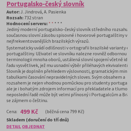
Portugalsko-český slovník
Autor:
J. Jindrová, A. Pasienka
Rozsah:
732 stran
Hodnocení serveru:
* *
* * *
Jediný moderní portugalsko-český slovník středního rozsahu p
současnou slovní zásobu spisovné i hovorové portugalštiny vč
nejfrekventovanějších brazilských výrazů.
Systematicky uvádí odlišnosti v ortografii brazilské varianty e
portugalštiny. Uživatel ve slovníku nalezne rovněž odbornou
terminologii mnoha oborů, ustálená slovní spojení včetně idi
řadu vysvětlivek, jež mu usnadní výběr přiléhavých ekvivalentů.
Slovník je doplněn přehledem výslovnosti, gramatickým min
tabulkami časování nepravidelných sloves. Svým obsahem a
rozsahem je nejen vhodnou pomůckou pro studenty portugalšt
ale je i bohatým zdrojem informací pro překladatele a tlumočn
neposlední řadě může být velmi přínosný i Portugalcům a Bra
se zájmem o češtinu.
499 Kč
Cena:
(běžná cena 799 Kč)
Skladem (doručení do tří dnů)
DETAIL
OBJEDNAT