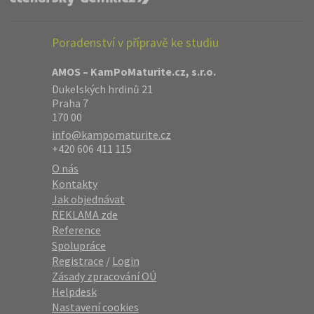
Poradenství v přípravě ke studiu
AMOS – KamPoMaturite.cz, s.r.o.
Dukelských hrdinů 21
Praha 7
170 00
info@kampomaturite.cz
+420 606 411 115
O nás
Kontakty
Jak objednávat
REKLAMA zde
Reference
Spolupráce
Registrace
/
Login
Zásady zpracování OÚ
Helpdesk
Nastavení cookies