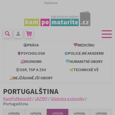
Reklama
PRÁVA
MEDICÍNU
PSYCHOLOGII
POLICEJNÍ AKADEMII
EKONOMII
HUMANITNÍ OBORY
OSP, TSP A ZSV
TECHNICKÉ VŠ
NEJŽÁDANĚJŠÍ OBORY
PORTUGALŠTINA
KamPoMaturitě
/
JAZYKY
/
Učebnice a slovníky
/
Portugalština
vyhledej
vyhledej
vyhledej
vyhledej
vyhledej