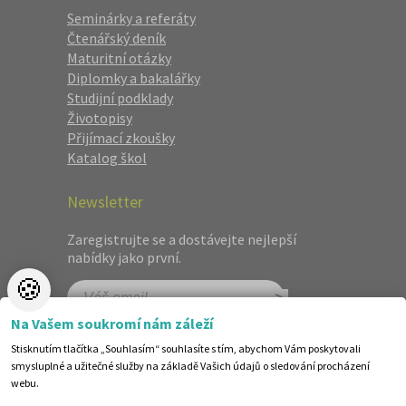
Seminárky a referáty
Čtenářský deník
Maturitní otázky
Diplomky a bakalářky
Studijní podklady
Životopisy
Přijímací zkoušky
Katalog škol
Newsletter
Zaregistrujte se a dostávejte nejlepší
nabídky jako první.
🍪
Na Vašem soukromí nám záleží
Stisknutím tlačítka „Souhlasím“ souhlasíte s tím, abychom Vám poskytovali
smysluplné a užitečné služby na základě Vašich údajů o sledování procházení
webu.