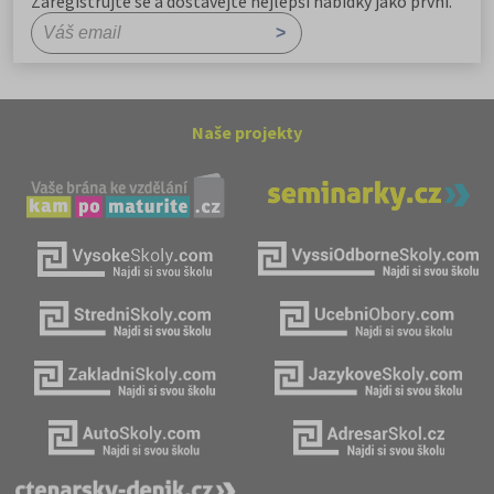
Zaregistrujte se a dostávejte nejlepší nabídky jako první.
Naše projekty