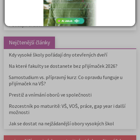
Žurnalistika
Politologie a mezinár. vztahy
Policejní akademie
Nejčtenější články
Kdy vysoké školy pořádají dny otevřených dveří
Na které fakulty se dostanete bez přijímaček 2026?
Samostudium vs. přípravný kurz: Co opravdu funguje u
přijímaček na VŠ?
Prestiž a vnímání oborů ve společnosti
Rozcestník po maturitě: VŠ, VOŠ, práce, gap year i další
možnosti
Jak se dostat na nejžádanější obory vysokých škol