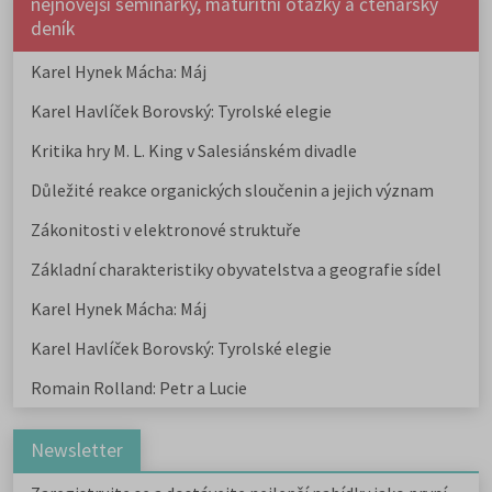
nejnovější seminárky, maturitní otázky a čtenářsky
deník
Karel Hynek Mácha: Máj
Karel Havlíček Borovský: Tyrolské elegie
Kritika hry M. L. King v Salesiánském divadle
Důležité reakce organických sloučenin a jejich význam
Zákonitosti v elektronové struktuře
Základní charakteristiky obyvatelstva a geografie sídel
Karel Hynek Mácha: Máj
Karel Havlíček Borovský: Tyrolské elegie
Romain Rolland: Petr a Lucie
Newsletter