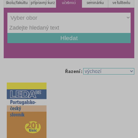
školu/fakultu
přípravný kurz
učebnici
seminárku
ve fulltextu
Řazení :