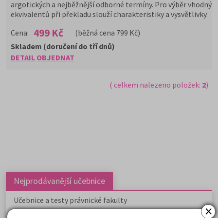
argotických a nejběžnější odborné termíny. Pro výběr vhodnýc
ekvivalentů při překladu slouží charakteristiky a vysvětlivky.
499 Kč
Cena:
(běžná cena 799 Kč)
Skladem (doručení do tří dnů)
DETAIL
OBJEDNAT
( celkem nalezeno položek:
2
)
Nejprodávanější učebnice
Učebnice a testy právnické fakulty
×
Psychologie - podklady pro přijímačky