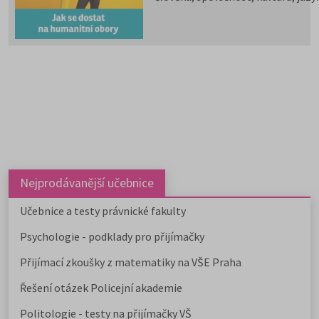
vzdělávání i komunikaci.
Psychologii, filozofii, logiku,
politologii, sociologii, sociální
politiku a sociální práci, historick
vědy, filologii, pedagogiku,
informační studia a knihovnictví,
překladatelství a tlumočnictví,
obecnou teorii a dějiny umění a
kultury a další programy a obory l
studovat na 59 fakultách veřejnýc
vysokých škol. Humanitní obory j
dále v nabídce na 9 soukromých
vysokých školách. Učitelské obory
Nejprodávanější učebnice
můžete studovat na 9 pedagogick
fakultách, dvou institutech a jed
Učebnice a testy právnické fakulty
ústavu, a téměř na všech veřejnýc
Psychologie - podklady pro přijímačky
vysokých školách od uměleckých 
po ekonomické či technické.
Přijímací zkoušky z matematiky na VŠE Praha
Pedagogicky zaměřené obory
nabízejí také soukromé vysoké
Řešení otázek Policejní akademie
školy.
Učitelské
,
ekonomicky
zaměřené obory a
obory psycholo
Politologie - testy na přijímačky VŠ