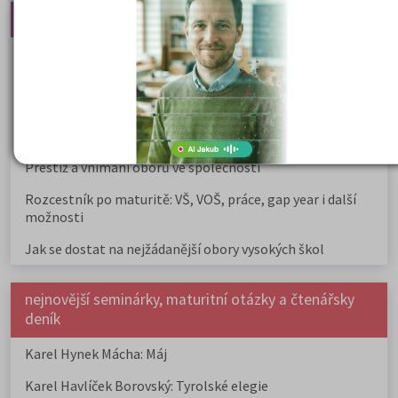
Nejčtenější články
Kdy vysoké školy pořádají dny otevřených dveří
Na které fakulty se dostanete bez přijímaček 2026?
Samostudium vs. přípravný kurz: Co opravdu funguje u
přijímaček na VŠ?
Prestiž a vnímání oborů ve společnosti
Rozcestník po maturitě: VŠ, VOŠ, práce, gap year i další
možnosti
Jak se dostat na nejžádanější obory vysokých škol
nejnovější seminárky, maturitní otázky a čtenářsky
deník
Karel Hynek Mácha: Máj
Karel Havlíček Borovský: Tyrolské elegie