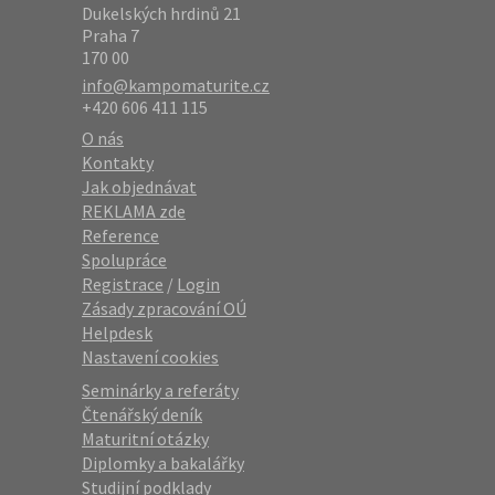
Dukelských hrdinů 21
Praha 7
170 00
info@kampomaturite.cz
+420 606 411 115
O nás
Kontakty
Jak objednávat
REKLAMA zde
Reference
Spolupráce
Registrace
/
Login
Zásady zpracování OÚ
Helpdesk
Nastavení cookies
Seminárky a referáty
Čtenářský deník
Maturitní otázky
Diplomky a bakalářky
Studijní podklady