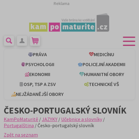
Reklama
PRÁVA
MEDICÍNU
PSYCHOLOGII
POLICEJNÍ AKADEMII
EKONOMII
HUMANITNÍ OBORY
OSP, TSP A ZSV
TECHNICKÉ VŠ
NEJŽÁDANĚJŠÍ OBORY
ČESKO-PORTUGALSKÝ SLOVNÍK
KamPoMaturitě
/
JAZYKY
/
Učebnice a slovníky
/
Portugalština
/ Česko-portugalský slovník
Zpět na seznam