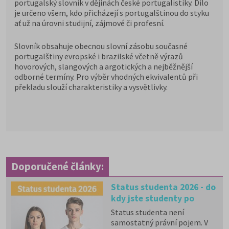
portugalský slovník v dějinách české portugalistiky. Dílo
je určeno všem, kdo přicházejí s portugalštinou do styku
ať už na úrovni studijní, zájmové či profesní.
Slovník obsahuje obecnou slovní zásobu současné
portugalštiny evropské i brazilské včetně výrazů
hovorových, slangových a argotických a nejběžnější
odborné termíny. Pro výběr vhodných ekvivalentů při
překladu slouží charakteristiky a vysvětlivky.
Doporučené články:
Status studenta 2026 - do
kdy jste studenty po
maturitě?
Status studenta není
samostatný právní pojem. V