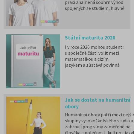
praxi znamená souhrn výhod
spojených se studiem, hlavně
zdravotní pojištění hrazené
státem, studentské slevy na
dopravu a další.
Státní maturita 2026
I v roce 2026 mohou studenti
u společné části volit mezi
matematikou a cizím
jazykem a zůstává povinná
zkouška z českého jazyka a
literatury. Stáhněte si zdarma
e-book
s podrobnými
informacemi.
Jak se dostat na humanitní
obory
Humanitní obory patří mezi nejšir
skupiny vysokoškolského studia a
zahrnují programy zaměřené na
člověka, společnost, kulturu, jazy