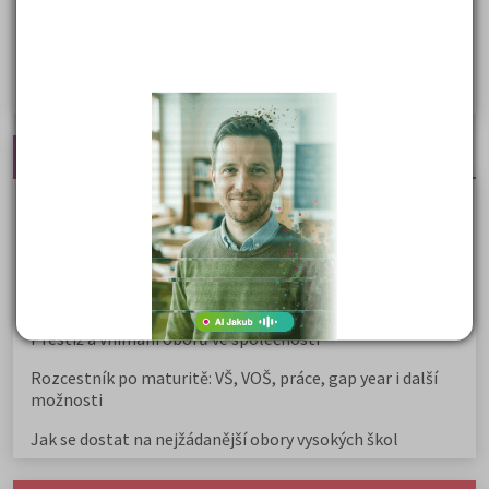
Žurnalistika
Politologie a mezinár. vztahy
Policejní akademie
Nejčtenější články
Kdy vysoké školy pořádají dny otevřených dveří
Na které fakulty se dostanete bez přijímaček 2026?
Samostudium vs. přípravný kurz: Co opravdu funguje u
přijímaček na VŠ?
Prestiž a vnímání oborů ve společnosti
Rozcestník po maturitě: VŠ, VOŠ, práce, gap year i další
možnosti
Jak se dostat na nejžádanější obory vysokých škol