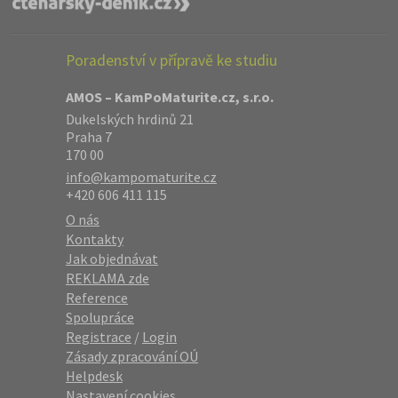
Poradenství v přípravě ke studiu
AMOS – KamPoMaturite.cz, s.r.o.
Dukelských hrdinů 21
Praha 7
170 00
info@kampomaturite.cz
+420 606 411 115
O nás
Kontakty
Jak objednávat
REKLAMA zde
Reference
Spolupráce
Registrace
/
Login
Zásady zpracování OÚ
Helpdesk
Nastavení cookies