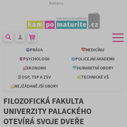
Reklama
PRÁVA
MEDICÍNU
PSYCHOLOGII
POLICEJNÍ AKADEMII
EKONOMII
HUMANITNÍ OBORY
OSP, TSP A ZSV
TECHNICKÉ VŠ
NEJŽÁDANĚJŠÍ OBORY
FILOZOFICKÁ FAKULTA
UNIVERZITY PALACKÉHO
OTEVÍRÁ SVOJE DVEŘE