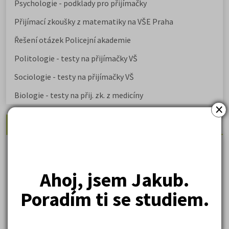
Psychologie - podklady pro přijímačky
Přijímací zkoušky z matematiky na VŠE Praha
Řešení otázek Policejní akademie
Politologie - testy na přijímačky VŠ
Sociologie - testy na přijímačky VŠ
Biologie - testy na přij. zk. z medicíny
×
Nejžádanější kurzy
Právnické fakulty
Psychologie
Ahoj, jsem Jakub.
Lékařské fakulty, farmacie
Poradím ti se studiem.
Společenské a human. vědy
Ekonomické fakulty