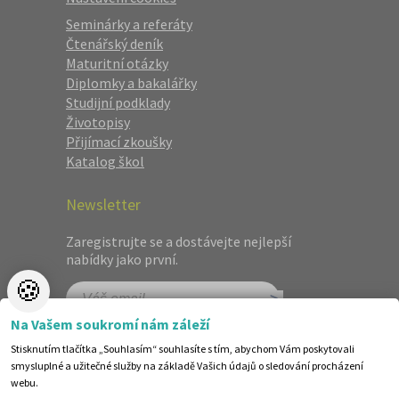
Seminárky a referáty
Čtenářský deník
Maturitní otázky
Diplomky a bakalářky
Studijní podklady
Životopisy
Přijímací zkoušky
Katalog škol
Newsletter
Zaregistrujte se a dostávejte nejlepší
nabídky jako první.
🍪
Na Vašem soukromí nám záleží
Stisknutím tlačítka „Souhlasím“ souhlasíte s tím, abychom Vám poskytovali
smysluplné a užitečné služby na základě Vašich údajů o sledování procházení
webu.