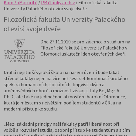
KamPoMaturitě
/
PR články archiv
/ Filozofická fakulta
Univerzity Palackého otevírá svoje dveře
Filozofická fakulta Univerzity Palackého
otevírá svoje dveře
Dne 27.11.2010 se pro zájemce o studium na
Filozofické fakultě Univerzity Palackého v
Olomouci uskuteční den otevřených dveří.
Druhá nejstarší vysoká škola na našem území bude lákat
středoškoláky nejen na více než šest set kombinací širokého
spektra humanitních, sociálních, lingvistických a
uměnovědných oborů a možnost získat tituly Bc., Mgr. A
Ph.D., ale také na jedinečnou atmosféru barokní Olomouce,
která je městem s největším podílem studentů v ČR, a na
moderní přístup ke studiu.
„Mezi základní principy naší fakulty patří liberálnost při
volbě a rozvržení studia, osobní přístup ke studentům a s tím