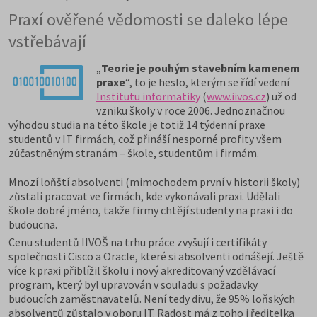
Praxí ověřené vědomosti se daleko lépe
vstřebávají
„
Teorie je pouhým stavebním kamenem
praxe
“, to je heslo, kterým se řídí vedení
Institutu informatiky
(
www.iivos.cz
) už od
vzniku školy v roce 2006. Jednoznačnou
výhodou studia na této škole je totiž 14 týdenní praxe
studentů v IT firmách, což přináší nesporné profity všem
zúčastněným stranám – škole, studentům i firmám.
Mnozí loňští absolventi (mimochodem první v historii školy)
zůstali pracovat ve firmách, kde vykonávali praxi. Udělali
škole dobré jméno, takže firmy chtějí studenty na praxi i do
budoucna.
Cenu studentů IIVOŠ na trhu práce zvyšují i certifikáty
společnosti Cisco a Oracle, které si absolventi odnášejí. Ještě
více k praxi přiblížil školu i nový akreditovaný vzdělávací
program, který byl upravován v souladu s požadavky
budoucích zaměstnavatelů. Není tedy divu, že 95% loňských
absolventů zůstalo v oboru IT. Radost má z toho i ředitelka