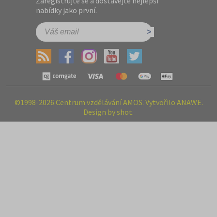
Zaregistrujte se a dostávejte nejlepší
nabídky jako první.
©1998-2026 Centrum vzdělávání AMOS. Vytvořilo ANAWE.
Design by shot.