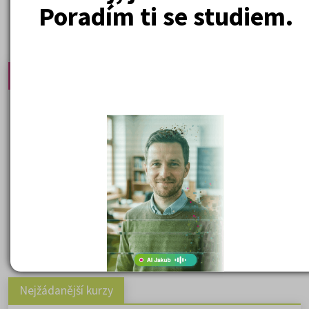
Poradím ti se studiem.
Nejprodávanější učebnice
Učebnice a testy právnické fakulty
Psychologie - podklady pro přijímačky
Přijímací zkoušky z matematiky na VŠE Praha
Řešení otázek Policejní akademie
Politologie - testy na přijímačky VŠ
Sociologie - testy na přijímačky VŠ
Biologie - testy na přij. zk. z medicíny
Nejžádanější kurzy