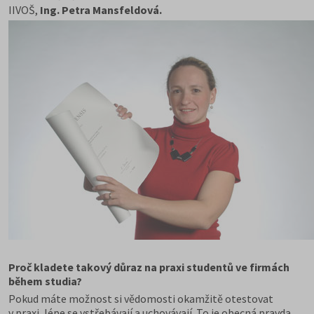
IIVOŠ,
Ing. Petra Mansfeldová.
Proč kladete takový důraz na praxi studentů ve firmách
během studia?
Pokud máte možnost si vědomosti okamžitě otestovat
v praxi, lépe se vstřebávají a uchovávají. To je obecná pravda,