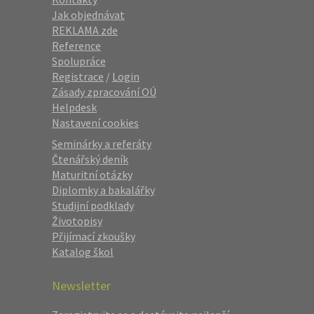
Jak objednávat
REKLAMA zde
Reference
Spolupráce
Registrace
/
Login
Zásady zpracování OÚ
Helpdesk
Nastavení cookies
Seminárky a referáty
Čtenářský deník
Maturitní otázky
Diplomky a bakalářky
Studijní podklady
Životopisy
Přijímací zkoušky
Katalog škol
Newsletter