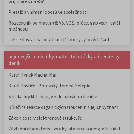
přijímaček na VŠ?
Prestiž a vnímání oborů ve společnosti
Rozcestník po maturitě: VŠ, VOŠ, práce, gap year i další
možnosti
Jak se dostat na nejžádanější obory vysokých škol
nejnovější seminárky, maturitní otázky a čtenářsky
deník
Karel Hynek Mácha: Máj
Karel Havlíček Borovský: Tyrolské elegie
Kritika hry M. L. King v Salesiánském divadle
Důležité reakce organických sloučenin a jejich význam
Zákonitosti v elektronové struktuře
Základní charakteristiky obyvatelstva a geografie sídel