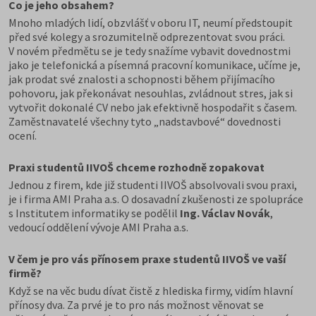
Co je jeho obsahem?
Mnoho mladých lidí, obzvlášť v oboru IT, neumí předstoupit
před své kolegy a srozumitelně odprezentovat svou práci.
V novém předmětu se je tedy snažíme vybavit dovednostmi
jako je telefonická a písemná pracovní komunikace, učíme je,
jak prodat své znalosti a schopnosti během přijímacího
pohovoru, jak překonávat nesouhlas, zvládnout stres, jak si
vytvořit dokonalé CV nebo jak efektivně hospodařit s časem.
Zaměstnavatelé všechny tyto „nadstavbové“ dovednosti
ocení.
Praxi studentů IIVOŠ chceme rozhodně zopakovat
Jednou z firem, kde již studenti IIVOŠ absolvovali svou praxi,
je i firma AMI Praha a.s. O dosavadní zkušenosti ze spolupráce
s Institutem informatiky se podělil
Ing. Václav Novák
,
vedoucí oddělení vývoje AMI Praha a.s.
V čem je pro vás přínosem praxe studentů IIVOŠ ve vaší
firmě?
Když se na věc budu dívat čistě z hlediska firmy, vidím hlavní
přínosy dva. Za prvé je to pro nás možnost věnovat se