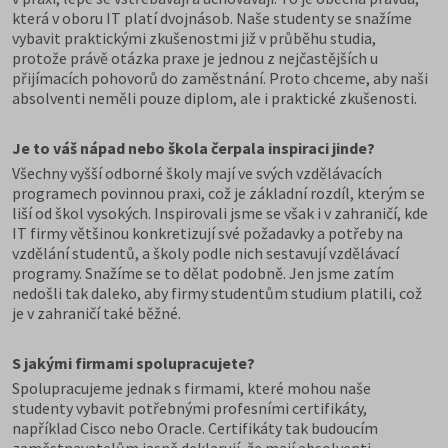
která v oboru IT platí dvojnásob. Naše studenty se snažíme
vybavit praktickými zkušenostmi již v průběhu studia,
protože právě otázka praxe je jednou z nejčastějších u
přijímacích pohovorů do zaměstnání. Proto chceme, aby naši
absolventi neměli pouze diplom, ale i praktické zkušenosti.
Je to váš nápad nebo škola čerpala inspiraci jinde?
Všechny vyšší odborné školy mají ve svých vzdělávacích
programech povinnou praxi, což je základní rozdíl, kterým se
liší od škol vysokých. Inspirovali jsme se však i v zahraničí, kde
IT firmy většinou konkretizují své požadavky a potřeby na
vzdělání studentů, a školy podle nich sestavují vzdělávací
programy. Snažíme se to dělat podobně. Jen jsme zatím
nedošli tak daleko, aby firmy studentům studium platili, což
je v zahraničí také běžné.
S jakými firmami spolupracujete?
Spolupracujeme jednak s firmami, které mohou naše
studenty vybavit potřebnými profesními certifikáty,
například Cisco nebo Oracle. Certifikáty tak budoucím