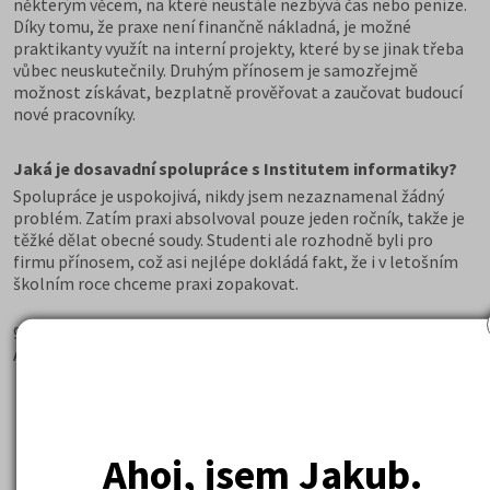
některým věcem, na které neustále nezbývá čas nebo peníze.
Díky tomu, že praxe není finančně nákladná, je možné
praktikanty využít na interní projekty, které by se jinak třeba
vůbec neuskutečnily. Druhým přínosem je samozřejmě
možnost získávat, bezplatně prověřovat a zaučovat budoucí
nové pracovníky.
Jaká je dosavadní spolupráce s Institutem informatiky?
Spolupráce je uspokojivá, nikdy jsem nezaznamenal žádný
problém. Zatím praxi absolvoval pouze jeden ročník, takže je
těžké dělat obecné soudy. Studenti ale rozhodně byli pro
firmu přínosem, což asi nejlépe dokládá fakt, že i v letošním
školním roce chceme praxi zopakovat.
9.3.2010
Autor: Jiří Kadlec
Ahoj, jsem Jakub.