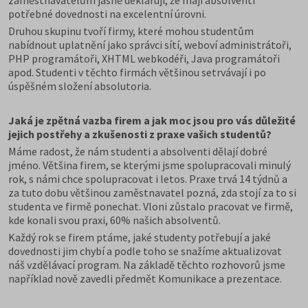
zaměstnavatelům jasně deklarují, že mají absolventi
potřebné dovednosti na excelentní úrovni.
Druhou skupinu tvoří firmy, které mohou studentům
nabídnout uplatnění jako správci sítí, weboví administrátoři,
PHP programátoři, XHTML webkodéři, Java programátoři
apod. Studenti v těchto firmách většinou setrvávají i po
úspěšném složení absolutoria.
Jaká je zpětná vazba firem a jak moc jsou pro vás důležité
jejich postřehy a zkušenosti z praxe vašich studentů?
Máme radost, že nám studenti a absolventi dělají dobré
jméno. Většina firem, se kterými jsme spolupracovali minulý
rok, s námi chce spolupracovat i letos. Praxe trvá 14 týdnů a
za tuto dobu většinou zaměstnavatel pozná, zda stojí za to si
studenta ve firmě ponechat. Vloni zůstalo pracovat ve firmě,
kde konali svou praxi, 60% našich absolventů.
Každý rok se firem ptáme, jaké studenty potřebují a jaké
dovednosti jim chybí a podle toho se snažíme aktualizovat
náš vzdělávací program. Na základě těchto rozhovorů jsme
například nově zavedli předmět Komunikace a prezentace.