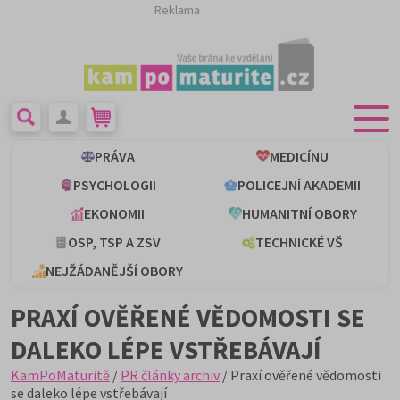
Reklama
PRÁVA
MEDICÍNU
PSYCHOLOGII
POLICEJNÍ AKADEMII
EKONOMII
HUMANITNÍ OBORY
OSP, TSP A ZSV
TECHNICKÉ VŠ
NEJŽÁDANĚJŠÍ OBORY
PRAXÍ OVĚŘENÉ VĚDOMOSTI SE
DALEKO LÉPE VSTŘEBÁVAJÍ
KamPoMaturitě
/
PR články archiv
/ Praxí ověřené vědomosti
se daleko lépe vstřebávají