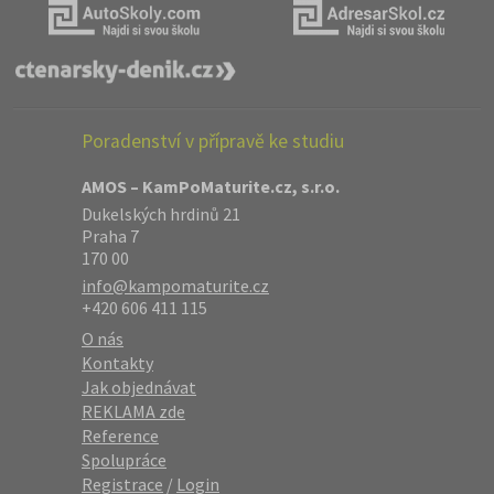
Poradenství v přípravě ke studiu
AMOS – KamPoMaturite.cz, s.r.o.
Dukelských hrdinů 21
Praha 7
170 00
info@kampomaturite.cz
+420 606 411 115
O nás
Kontakty
Jak objednávat
REKLAMA zde
Reference
Spolupráce
Registrace
/
Login