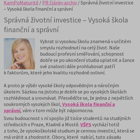
KamPoMaturitě
/
PR články archiv
/ Správná životní investice
– Vysoká škola finanční a správní
Správná životní investice – Vysoká škola
finanční a správní
Vybrat si vysokou školu znamená v určitém
smyslu rozhodnutí na celý život. Naše
budoucí profesní směřování, schopnost
dobře se po ukončení studia uplatnit a šance
své znalosti dále prohlubovat patří
k faktorům, které jeho kvalitu rozhodně ovlivní.
A proto je výběr vysoké školy odpovědným a náročným
úkolem. Sázkou na jistotu je dobře se po vysokých školách
rozhlédnout a srovnávat. Přesvědčte se, že jedna z největších
soukromých vysokých škol,
Vysoká škola finanční a
správní
, vám v tom může být nápomocna.
Svou budoucnost s ní spojilo již tisíce studentů na studijních
střediscích v Praze, Kladně a Mostě.
VŠFS
vychází totiž
z toho, že vysokoškolské studium je cennou investicí, která se
má vrátit a zhodnotit. Obory, které nabízí, tuto zásadu