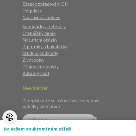
Zásady zpracování OÚ
Helpdesk
Nastavení cookies
Seminárky a referáty
Čtenářský deník
Maturitní otázky
Diplomky a bakalářky
Studijní podklady
Životopisy
Přijímací zkoušky
Katalog škol
Newsletter
Zaregistrujte se a dostávejte nejlepší
nabídky jako první.
🍪
Na Vašem soukromí nám záleží