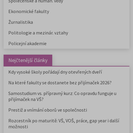
Společenské a human. vědy
Ekonomické fakulty
Žurnalistika
Politologie a mezinár. vztahy
Policejní akademie
Nejčtenější články
Kdy vysoké školy pořádají dny otevřených dveří
Na které fakulty se dostanete bez přijímaček 2026?
Samostudium vs. přípravný kurz: Co opravdu funguje u
přijímaček na VŠ?
Prestiž a vnímání oborů ve společnosti
Rozcestník po maturitě: VŠ, VOŠ, práce, gap year i další
možnosti