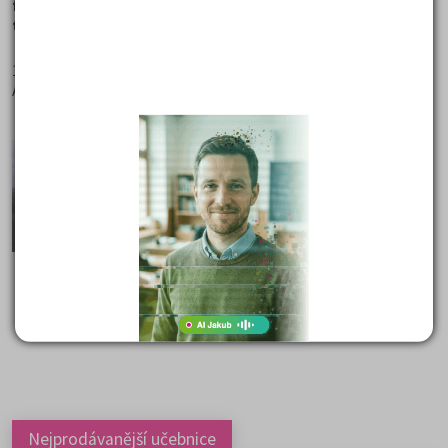
finanční a správní, jsme přesvědčeni, že jste rozhodli pro
tu správnou životní investici.
17.2.2009
Autor: Jiří Kadlec
Nejprodávanější učebnice