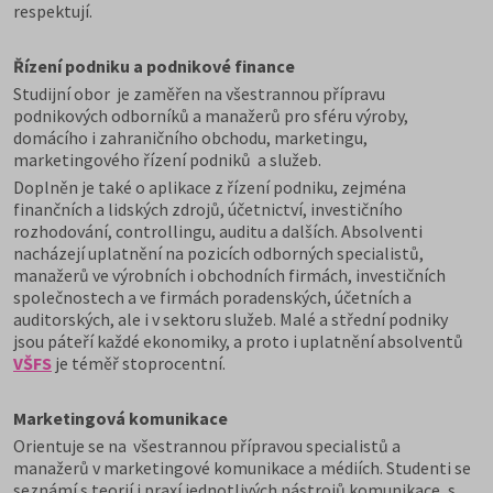
respektují.
Řízení podniku a podnikové finance
Studijní obor je zaměřen na všestrannou přípravu
podnikových odborníků a manažerů pro sféru výroby,
domácího i zahraničního obchodu, marketingu,
marketingového řízení podniků a služeb.
Doplněn je také o aplikace z řízení podniku, zejména
finančních a lidských zdrojů, účetnictví, investičního
rozhodování, controllingu, auditu a dalších. Absolventi
nacházejí uplatnění na pozicích odborných specialistů,
manažerů ve výrobních i obchodních firmách, investičních
společnostech a ve firmách poradenských, účetních a
auditorských, ale i v sektoru služeb. Malé a střední podniky
jsou páteří každé ekonomiky, a proto i uplatnění absolventů
VŠFS
je téměř stoprocentní.
Marketingová komunikace
Orientuje se na všestrannou přípravou specialistů a
manažerů v marketingové komunikace a médiích. Studenti se
seznámí s teorií i praxí jednotlivých nástrojů komunikace, s