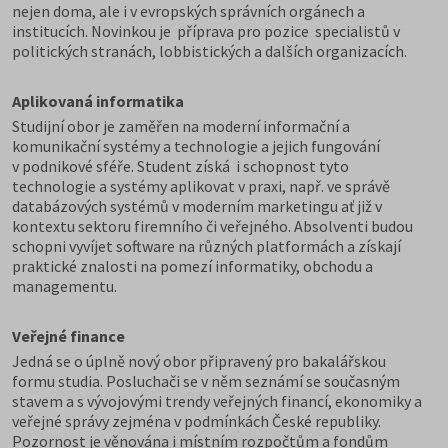
nejen doma, ale i v evropských správních orgánech a
institucích. Novinkou je příprava pro pozice specialistů v
politických stranách, lobbistických a dalších organizacích.
Aplikovaná informatika
Studijní obor je zaměřen na moderní informační a
komunikační systémy a technologie a jejich fungování
v podnikové sféře. Student získá i schopnost tyto
technologie a systémy aplikovat v praxi, např. ve správě
databázových systémů v moderním marketingu ať již v
kontextu sektoru firemního či veřejného. Absolventi budou
schopni vyvíjet software na různých platformách a získají
praktické znalosti na pomezí informatiky,
obchodu a
managementu.
Veřejné finance
Jedná se o úplně nový obor připravený pro bakalářskou
formu studia. Posluchači se v něm seznámí se současným
stavem a s vývojovými trendy veřejných financí, ekonomiky a
veřejné správy zejména v podmínkách České republiky.
Pozornost je věnována i místním rozpočtům a fondům