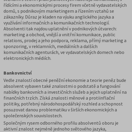
řídícími a ekonomickými procesy firem včetně vydavatelských
domů, s podnikovým marketingem a řízením vztahů se
zákazníky. Důraz je kladen na výuku anglického jazyka a
využívání informačních a komunikačních technologií.
Absolventi tak najdou uplatnění v podnikových útvarech:
marketing a obchod, vnější a vnitřní komunikace, public
relations, prodej a jeho podpora, reklama, přímý marketing a
sponzoring, v reklamních, mediálních a dalších
komunikačních agenturách, ve vydavatelských domech nebo
elektronických médiích.
Bankovnictví
Vedle znalostí obecné peněžní ekonomie a teorie peněz bude
absolvent vybaven také znalostmi o podstatě a fungování
nabídky bankovních a investičních služeb a jejich uplatnění na
finančních trzích. Získá znalosti měnové a protiinflační
politiky, potřebný národohospodářský rozhled a schopnost
posuzovat danou problematiku v širších ekonomických a
společenských souvislostech.
Společným rysem odborného profilu absolventů oboru je
aktivní znalost nejméně jednoho světového jazyka,