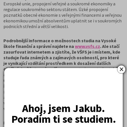
Evropské unie, propojení veřejné a soukromé ekonomiky a
regulace soukromého sektoru státem. Úzké propojení
poznatků obecné ekonomie s veřejnými financemi a veřejnou
ekonomikou umožní absolventům uplatnit se i v soukromých
podnicích střední a větší velikosti.
Podrobnější informace o možnostech studia na Vysoké
škole finanční a správní najdete na
www.vsfs.cz
. Ale stačí
zasurfovat internetem a zjistíte, že VŠFS je i místem, kde
studuje řada známých a zajímavých osobností, pro které
je vynikající vzdělání prostředkem k dosažení dalších
×
obtížných cílů. Cenným přínosem proto jsou studentské a
absolventské sítě, které vám umožňují zůstat po
ukončení studia v kontaktu nejen se spolužáky, ale i se
školou samotnou. Máte tak příležitost nejen se dále
zapojovat do jejího života, ale i získávat potřebné
aktualizace svého vzdělání. Po dobu samotného studia
vás pak na této dnes již velmi vyhledávané škole čeká
Ahoj, jsem Jakub.
vstřícný a pozorný přístup pedagogů.
Poradím ti se studiem.
Pokud se rozhodnete pro studium na Vysoké škole