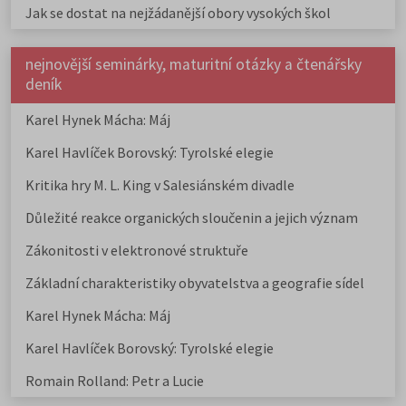
Jak se dostat na nejžádanější obory vysokých škol
nejnovější seminárky, maturitní otázky a čtenářsky
deník
Karel Hynek Mácha: Máj
Karel Havlíček Borovský: Tyrolské elegie
Kritika hry M. L. King v Salesiánském divadle
Důležité reakce organických sloučenin a jejich význam
Zákonitosti v elektronové struktuře
Základní charakteristiky obyvatelstva a geografie sídel
Karel Hynek Mácha: Máj
Karel Havlíček Borovský: Tyrolské elegie
Romain Rolland: Petr a Lucie