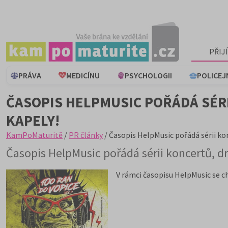
PŘIJ
PRÁVA
MEDICÍNU
PSYCHOLOGII
POLICEJ
ČASOPIS HELPMUSIC POŘÁDÁ SÉRII
KAPELY!
KamPoMaturitě
/
PR články
/ Časopis HelpMusic pořádá sérii konc
Časopis HelpMusic pořádá sérii koncertů, drž
V rámci časopisu HelpMusic se c