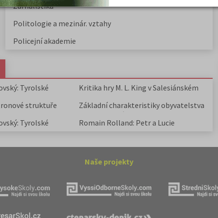
Žurnalistika
Politologie a mezinár. vztahy
Policejní akademie
ovský: Tyrolské
Kritika hry M. L. King v Salesiánském
divadle
tronové struktuře
Základní charakteristiky obyvatelstva
a geografie sídel
ovský: Tyrolské
Romain Rolland: Petr a Lucie
Naše projekty