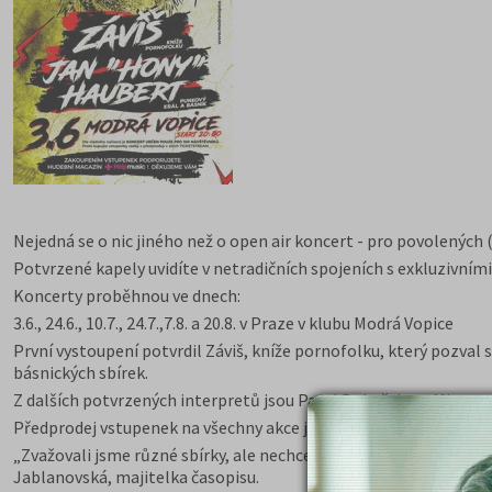
Nejedná se o nic jiného než o open air koncert - pro povolených 
Potvrzené kapely uvidíte v netradičních spojeních s exkluzivní
Koncerty proběhnou ve dnech:
3.6., 24.6., 10.7., 24.7.,7.8. a 20.8. v Praze v klubu Modrá Vopice
První vystoupení potvrdil Záviš, kníže pornofolku, který pozva
básnických sbírek.
Z dalších potvrzených interpretů jsou Pavel Dobeš, Lety Mimo, 
Předprodej vstupenek na všechny akce je v síti
http://www.ticke
„Zvažovali jsme různé sbírky, ale nechceme jen brát. Spojíme p
Jablanovská, majitelka časopisu.