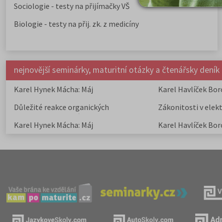
Sociologie - testy na přijímačky VŠ
Biologie - testy na přij. zk. z medicíny
nejnovější seminárky, maturitní otázky a čtenářsky deník
Karel Hynek Mácha: Máj
Karel Havlíček Bor
elegie
Důležité reakce organických
Zákonitosti v elek
sloučenin a jejich význam
Karel Hynek Mácha: Máj
Karel Havlíček Bor
elegie