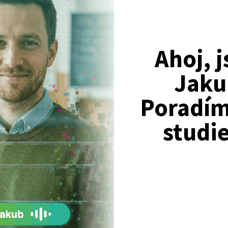
Ahoj, 
Jaku
Poradím 
studi
Nejžádanější kurzy
Právnické fakulty
Psychologie
Lékařské fakulty, farmacie
Společenské a human. vědy
Ekonomické fakulty