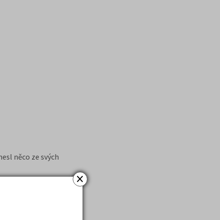
nesl něco ze svých
×
uvedla Martina