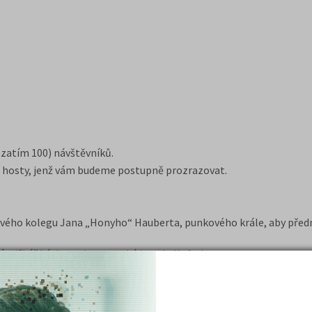
(zatím 100) návštěvníků.
mi hosty, jenž vám budeme postupně prozrazovat.
l svého kolegu Jana „Honyho“ Hauberta, punkového krále, aby před
písničkář Láska, nebo opavská kapela Kofe-in.
tstream.cz/
říjemné s užitečným a uděláme co umíme nejlépe – pobavíme lidi!“ 