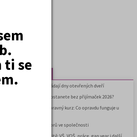
jsem
b.
ti se
em.
Nejčtenější články
Kdy vysoké školy pořádají dny otevřených dveří
Na které fakulty se dostanete bez přijímaček 2026?
Samostudium vs. přípravný kurz: Co opravdu funguje u
přijímaček na VŠ?
Prestiž a vnímání oborů ve společnosti
Rozcestník po maturitě: VŠ, VOŠ, práce, gap year i další