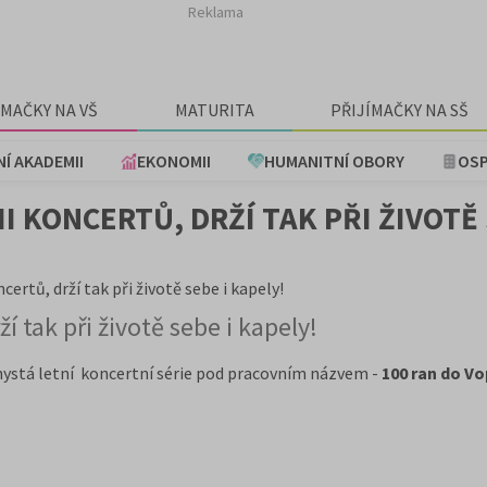
Reklama
ÍMAČKY NA VŠ
MATURITA
PŘIJÍMAČKY NA SŠ
NÍ AKADEMII
EKONOMII
HUMANITNÍ OBORY
OSP
 KONCERTŮ, DRŽÍ TAK PŘI ŽIVOTĚ 
ertů, drží tak při životě sebe i kapely!
í tak při životě sebe i kapely!
hystá letní koncertní série pod pracovním názvem -
100 ran do Vo