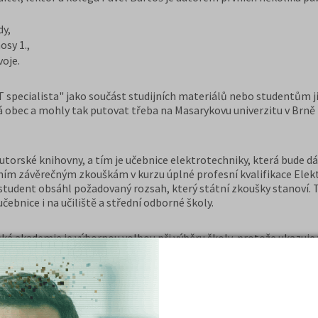
dy,
sy 1.,
oje.
pecialista" jako součást studijních materiálů nebo studentům ji
cká obec a mohly tak putovat třeba na Masarykovu univerzitu v Brn
torské knihovny, a tím je učebnice elektrotechniky, která bude dál
tátním závěrečným zkouškám v kurzu úplné profesní kvalifikace Ele
y student obsáhl požadovaný rozsah, který státní zkoušky stanoví. 
ebnice i na učiliště a střední odborné školy.
ká akademie je výbornou volbou při výběru školy, protože ukazuje
ak i vyhovět náročnějším požadavkům pokročilých studentů.