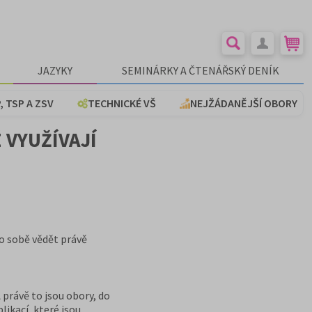
JAZYKY
SEMINÁRKY A ČTENÁŘSKÝ DENÍK
, TSP A ZSV
TECHNICKÉ VŠ
NEJŽÁDANĚJŠÍ OBORY
 VYUŽÍVAJÍ
 o sobě vědět právě
 právě to jsou obory, do
likací, které jsou