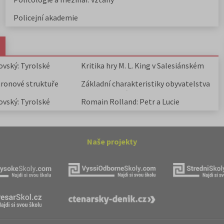
Policejní akademie
ovský: Tyrolské
Kritika hry M. L. King v Salesiánském
divadle
tronové struktuře
Základní charakteristiky obyvatelstva
a geografie sídel
ovský: Tyrolské
Romain Rolland: Petr a Lucie
Naše projekty