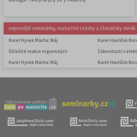
nejnovější seminárky, maturitní otázky a čtenářsky deník
Karel Hynek Mácha: Máj
Karel Havlíček Bor
elegie
Důležité reakce organických
Zákonitosti v elek
sloučenin a jejich význam
Karel Hynek Mácha: Máj
Karel Havlíček Bor
elegie