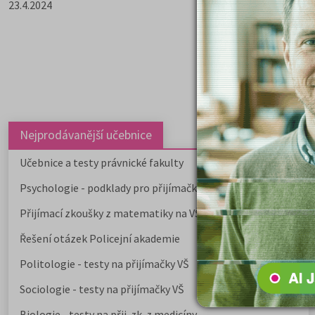
23.4.2024
Nejprodávanější učebnice
Učebnice a testy právnické fakulty
Psychologie - podklady pro přijímačky
Přijímací zkoušky z matematiky na VŠE Praha
Řešení otázek Policejní akademie
Politologie - testy na přijímačky VŠ
Sociologie - testy na přijímačky VŠ
Biologie - testy na přij. zk. z medicíny