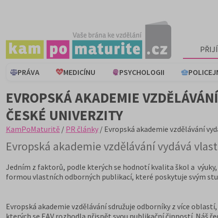
PŘIJ
PRÁVA
MEDICÍNU
PSYCHOLOGII
POLICEJ
EVROPSKÁ AKADEMIE VZDĚLÁVÁNÍ 
ČESKÉ UNIVERZITY
KamPoMaturitě
/
PR články
/ Evropská akademie vzdělávání vydáv
Evropská akademie vzdělávání vydává vlastní
Jedním z faktorů, podle kterých se hodnotí kvalita škol a výuky,
formou vlastních odborných publikací, které poskytuje svým stud
Evropská akademie vzdělávání sdružuje odborníky z více oblastí,
kterých se EAV rozhodla přispět svou publikační činností. Náš ře