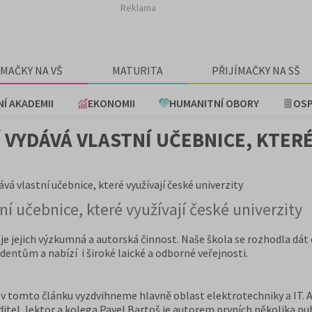
Reklama
ÍMAČKY NA VŠ
MATURITA
PŘIJÍMAČKY NA SŠ
NÍ AKADEMII
EKONOMII
HUMANITNÍ OBORY
OSP
VYDÁVÁ VLASTNÍ UČEBNICE, KTERÉ
á vlastní učebnice, které využívají české univerzity
 učebnice, které využívají české univerzity
 je jejich výzkumná a autorská činnost. Naše škola se rozhodla dát
entům a nabízí i široké laické a odborné veřejnosti.
 v tomto článku vyzdvihneme hlavně oblast elektrotechniky a IT. A
ditel, lektor a kolega Pavel Bartoš je autorem prvních několika pub