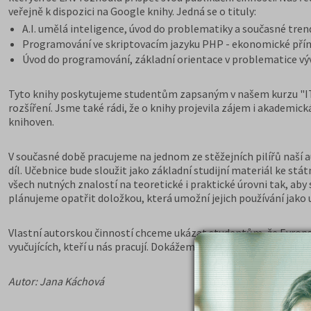
veřejně k dispozici na Google knihy. Jedná se o tituly:
A.I. umělá inteligence, úvod do problematiky a současné tren
Programování ve skriptovacím jazyku PHP - ekonomické příno
Úvod do programování, základní orientace v problematice výv
Tyto knihy poskytujeme studentům zapsaným v našem kurzu "IT s
rozšíření. Jsme také rádi, že o knihy projevila zájem i akademi
knihoven.
V současné době pracujeme na jednom ze stěžejních pilířů naší au
díl. Učebnice bude sloužit jako základní studijní materiál ke s
všech nutných znalostí na teoretické i praktické úrovni tak, ab
plánujeme opatřit doložkou, která umožní jejich používání jako uč
Vlastní autorskou činností chceme ukázat studentům, že Evrops
vyučujících, kteří u nás pracují. Dokážeme naučit jak základy, t
Autor: Jana Káchová