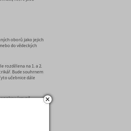
ných oborů jako jejich
ě nebo do vědeckých
e rozdělena na 1. a 2.
ktrikář. Bude souhrnem
Tyto učebnice dále
×
 vysokou úroveň