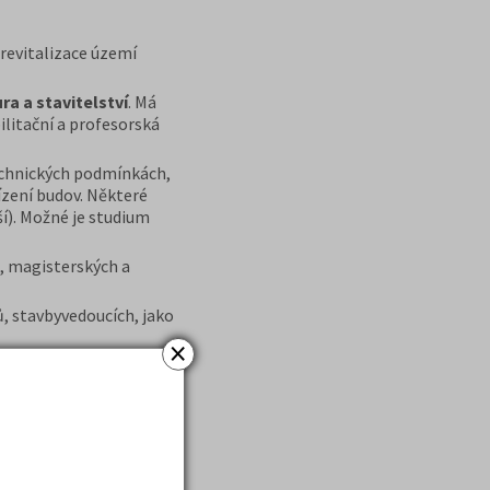
revitalizace území
ra a stavitelství
. Má
ilitační a profesorská
technických podmínkách,
řízení budov. Některé
í). Možné je studium
, magisterských a
, stavbyvedoucích, jako
×
 ústav v oborech