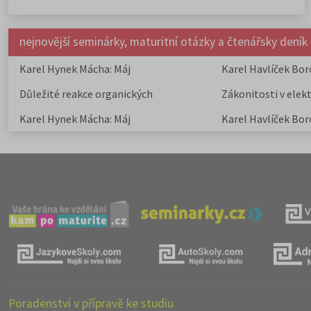
nejnovější seminárky, maturitní otázky a čtenářsky deník
Karel Hynek Mácha: Máj
Karel Havlíček Bor
elegie
Důležité reakce organických
Zákonitosti v elek
sloučenin a jejich význam
Karel Hynek Mácha: Máj
Karel Havlíček Bor
elegie
Poradenství v přípravě ke studiu