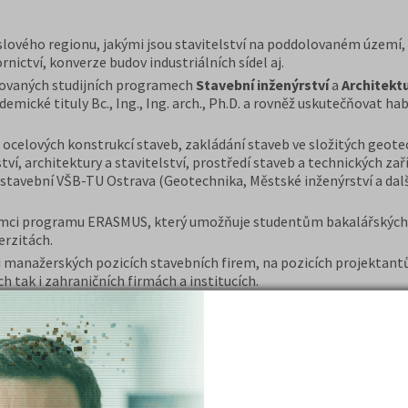
lového regionu, jakými jsou stavitelství na poddolovaném území, 
nictví, konverze budov industriálních sídel aj.
itovaných studijních programech
Stavební inženýrství
a
Architektu
ické tituly Bc., Ing., Ing. arch., Ph.D. a rovněž uskutečňovat hab
a ocelových konstrukcí staveb, zakládání staveb ve složitých geo
ví, architektury a stavitelství, prostředí staveb a technických za
ě stavební VŠB-TU Ostrava (Geotechnika, Městské inženýrství a dalš
 rámci programu ERASMUS, který umožňuje studentům bakalářských
erzitách.
i manažerských pozicích stavebních firem, na pozicích projektantů
h tak i zahraničních firmách a institucích.
patenty a užitné vzory výrobků, technologie. Působí zde znalecký