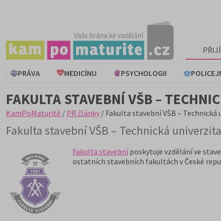
PŘIJ
PRÁVA
MEDICÍNU
PSYCHOLOGII
POLICEJ
FAKULTA STAVEBNÍ VŠB – TECHNI
KamPoMaturitě
/
PR články
/ Fakulta stavební VŠB – Technická 
Fakulta stavební VŠB – Technická univerzit
Fakulta stavební
poskytuje vzdělání ve stave
ostatních stavebních fakultách v České repub