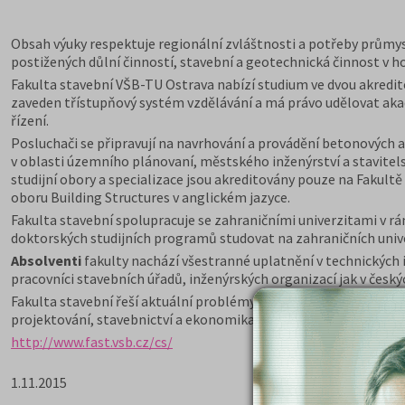
Obsah výuky respektuje regionální zvláštnosti a potřeby průmys
postižených důlní činností, stavební a geotechnická činnost v hor
Fakulta stavební VŠB-TU Ostrava nabízí studium ve dvou akred
zaveden třístupňový systém vzdělávání a má právo udělovat akadem
řízení.
Posluchači se připravují na navrhování a provádění betonových 
v oblasti územního plánovaní, městského inženýrství a stavitelst
studijní obory a specializace jsou akreditovány pouze na Fakult
oboru Building Structures v anglickém jazyce.
Fakulta stavební spolupracuje se zahraničními univerzitami v
doktorských studijních programů studovat na zahraničních univ
Absolventi
fakulty nachází všestranné uplatnění v technických 
pracovníci stavebních úřadů, inženýrských organizací jak v českýc
Fakulta stavební řeší aktuální problémy stavební praxe, podává 
projektování, stavebnictví a ekonomika.
http://www.fast.vsb.cz/cs/
1.11.2015