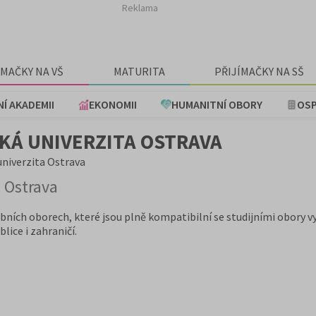
Reklama
ÍMAČKY NA VŠ
MATURITA
PŘIJÍMAČKY NA SŠ
NÍ AKADEMII
EKONOMII
HUMANITNÍ OBORY
OSP
CKÁ UNIVERZITA OSTRAVA
univerzita Ostrava
a Ostrava
bních oborech, které jsou plně kompatibilní se studijními obory 
lice i zahraničí.