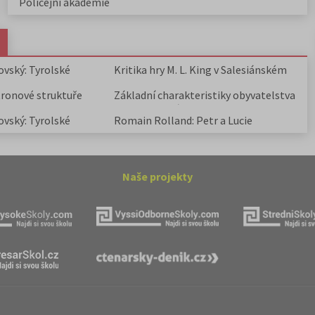
Policejní akademie
ovský: Tyrolské
Kritika hry M. L. King v Salesiánském
divadle
tronové struktuře
Základní charakteristiky obyvatelstva
a geografie sídel
ovský: Tyrolské
Romain Rolland: Petr a Lucie
Naše projekty