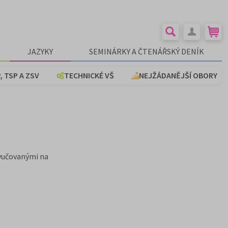
JAZYKY
SEMINÁRKY A ČTENÁŘSKÝ DENÍK
, TSP A ZSV
TECHNICKÉ VŠ
NEJŽÁDANĚJŠÍ OBORY
vyučovanými na