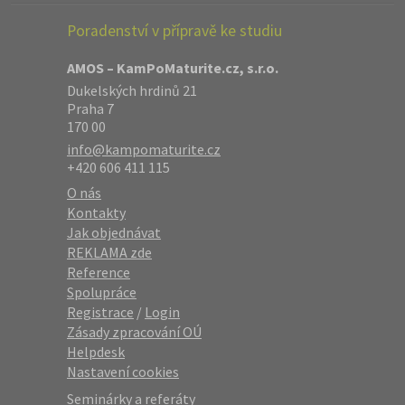
Poradenství v přípravě ke studiu
AMOS – KamPoMaturite.cz, s.r.o.
Dukelských hrdinů 21
Praha 7
170 00
info@kampomaturite.cz
+420 606 411 115
O nás
Kontakty
Jak objednávat
REKLAMA zde
Reference
Spolupráce
Registrace
/
Login
Zásady zpracování OÚ
Helpdesk
Nastavení cookies
Seminárky a referáty