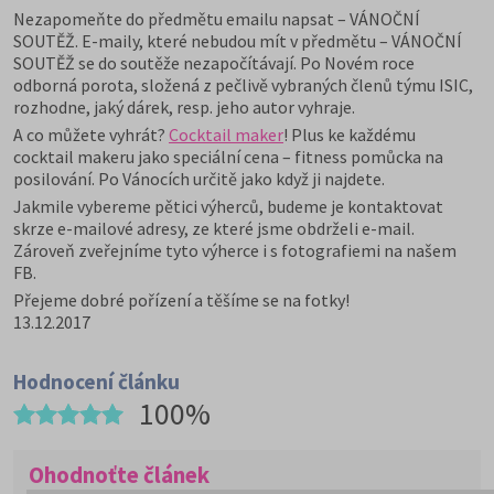
Nezapomeňte do předmětu emailu napsat – VÁNOČNÍ
SOUTĚŽ. E-maily, které nebudou mít v předmětu – VÁNOČNÍ
SOUTĚŽ se do soutěže nezapočítávají. Po Novém roce
odborná porota, složená z pečlivě vybraných členů týmu ISIC,
rozhodne, jaký dárek, resp. jeho autor vyhraje.
A co můžete vyhrát?
Cocktail maker
! Plus ke každému
cocktail makeru jako speciální cena – fitness pomůcka na
posilování. Po Vánocích určitě jako když ji najdete.
Jakmile vybereme pětici výherců, budeme je kontaktovat
skrze e-mailové adresy, ze které jsme obdrželi e-mail.
Zároveň zveřejníme tyto výherce i s fotografiemi na našem
FB.
Přejeme dobré pořízení a těšíme se na fotky!
13.12.2017
Hodnocení článku
100%
Ohodnoťte článek