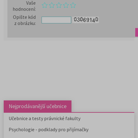
Vaše
hodnocení
:
Opište kód
z obrázku
:
Nejprodávanější učebnice
Učebnice a testy právnické fakulty
Psychologie - podklady pro přijímačky