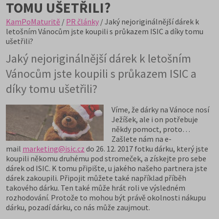
TOMU UŠETŘILI?
KamPoMaturitě
/
PR články
/ Jaký nejoriginálnější dárek k
letošním Vánocům jste koupili s průkazem ISIC a díky tomu
ušetřili?
Jaký nejoriginálnější dárek k letošním
Vánocům jste koupili s průkazem ISIC a
díky tomu ušetřili?
Víme, že dárky na Vánoce nosí
Ježíšek, ale i on potřebuje
někdy pomoct, proto…
Zašlete nám na e-
mail
marketing@isic.cz
do 26. 12. 2017 fotku dárku, který jste
koupili někomu druhému pod stromeček, a získejte pro sebe
dárek od ISIC. K tomu připište, u jakého našeho partnera jste
dárek zakoupili. Připojit můžete také například příběh
takového dárku. Ten také může hrát roli ve výsledném
rozhodování. Protože to mohou být právě okolnosti nákupu
dárku, pozadí dárku, co nás může zaujmout.