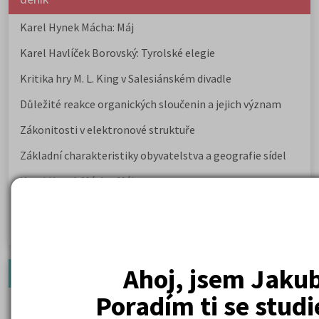
Karel Hynek Mácha: Máj
Karel Havlíček Borovský: Tyrolské elegie
Kritika hry M. L. King v Salesiánském divadle
Důležité reakce organických sloučenin a jejich význam
Zákonitosti v elektronové struktuře
Základní charakteristiky obyvatelstva a geografie sídel
Karel Hynek Mácha: Máj
Karel Havlíček Borovský: Tyrolské elegie
Romain Rolland: Petr a Lucie
Ahoj, jsem Jakub
Newsletter
Poradím ti se stud
Zaregistrujte se a dostávejte nejlepší nabídky jako první.