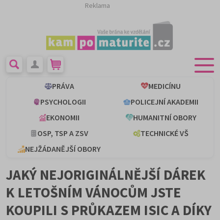
Reklama
PRÁVA
MEDICÍNU
PSYCHOLOGII
POLICEJNÍ AKADEMII
EKONOMII
HUMANITNÍ OBORY
OSP, TSP A ZSV
TECHNICKÉ VŠ
NEJŽÁDANĚJŠÍ OBORY
JAKÝ NEJORIGINÁLNĚJŠÍ DÁREK
K LETOŠNÍM VÁNOCŮM JSTE
KOUPILI S PRŮKAZEM ISIC A DÍKY