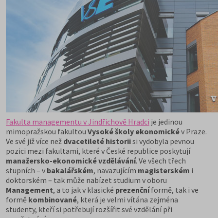
Fakulta managementu v Jindřichově Hradci
je jedinou
mimopražskou fakultou
Vysoké školy ekonomické
v Praze.
Ve své již více než
dvacetileté historii
si vydobyla pevnou
pozici mezi fakultami, které v České republice poskytují
manažersko-ekonomické vzdělávání
. Ve všech třech
stupních – v
bakalářském
, navazujícím
magisterském
i
doktorském – tak může nabízet studium v oboru
Management
, a to jak v klasické
prezenční
formě, tak i ve
formě
kombinované
, která je velmi vítána zejména
studenty, kteří si potřebují rozšířit své vzdělání při