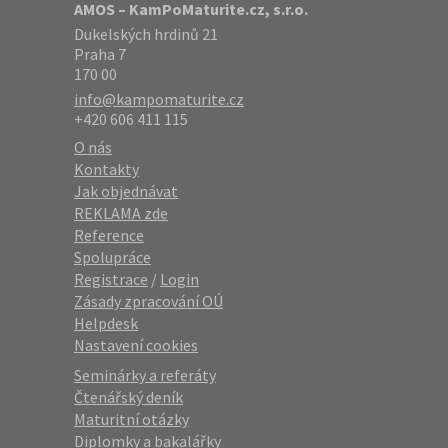
AMOS – KamPoMaturite.cz, s.r.o.
Dukelských hrdinů 21
Praha 7
170 00
info@kampomaturite.cz
+420 606 411 115
O nás
Kontakty
Jak objednávat
REKLAMA zde
Reference
Spolupráce
Registrace
/
Login
Zásady zpracování OÚ
Helpdesk
Nastavení cookies
Seminárky a referáty
Čtenářský deník
Maturitní otázky
Diplomky a bakalářky