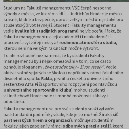
Studium na Fakultě managementu VŠE čerpá nesporné
výhody z města, ve kterém sídlí – Jindřichův Hradec je město
krásné, klidné a bezpečné; oproti velkým městům je také pro
studentský život levnější. Studenti Fakulty managementu
vedle
kvalitních studijních programů
nejvíc oceňují fakt, že
Fakulta managementu a její akademičtí i neakademičtí
pracovníci vytvářejí místy až
rodinnou atmosféru studia
,
kterou není na velkých fakultách možné vytvořit.
To ale rozhodně neznamená, že by studenti Fakulty
managementu byli nějak omezováni v tom, co se často
označuje sloganem
„život studentský – život veselý“
. Vedle
aktivit volně spjatých se školou (například v rámci fakultního
divadelního spolku
FaMa
, prvního českého univerzitního
sesterstva
Alfa Fí
či sportovního rozptýlení pod hlavičkou
Univerzitního sportovního klubu
) mohou studenti
v Jindřichově Hradci nalézt mnohé možnosti zábavy i
odpočinku.
Fakulta managementu se pro své studenty snaží vytvářet
nadstandardní podmínky všude, kde je to možné. Široká
síť
partnerských firem a organizací
umožňuje studentům
fakulty jejich zapojení v rámci
odborných praxí a stáží
, které