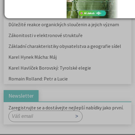
Karel Havlíček Borovský: Tyrolské elegie
Kritika hry M. L. King v Salesiánském divadle
Důležité reakce organických sloučenin a jejich význam
Zákonitosti v elektronové struktuře
Základní charakteristiky obyvatelstva a geografie sídel
Karel Hynek Mácha: Máj
Karel Havlíček Borovský: Tyrolské elegie
Romain Rolland: Petr a Lucie
Newsletter
Zaregistrujte se a dostávejte nejlepší nabídky jako první.