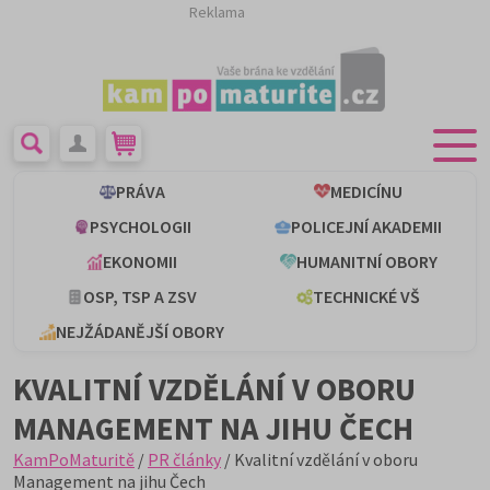
Reklama
PRÁVA
MEDICÍNU
PSYCHOLOGII
POLICEJNÍ AKADEMII
EKONOMII
HUMANITNÍ OBORY
OSP, TSP A ZSV
TECHNICKÉ VŠ
NEJŽÁDANĚJŠÍ OBORY
KVALITNÍ VZDĚLÁNÍ V OBORU
MANAGEMENT NA JIHU ČECH
KamPoMaturitě
/
PR články
/ Kvalitní vzdělání v oboru
Management na jihu Čech