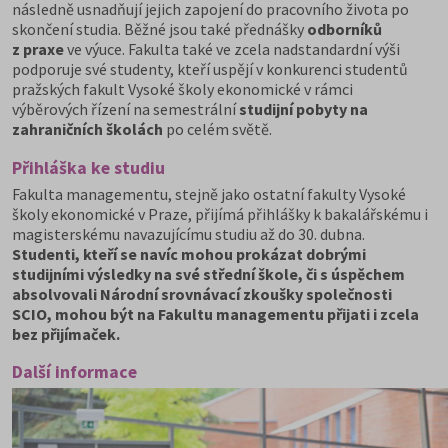
následně usnadňují jejich zapojení do pracovního života po
skončení studia. Běžné jsou také přednášky
odborníků
z praxe
ve výuce. Fakulta také ve zcela nadstandardní výši
podporuje své studenty, kteří uspějí v konkurenci studentů
pražských fakult Vysoké školy ekonomické v rámci
výběrových řízení na semestrální
studijní pobyty na
zahraničních školách
po celém světě.
Přihláška ke studiu
Fakulta managementu, stejně jako ostatní fakulty Vysoké
školy ekonomické v Praze, přijímá přihlášky k bakalářskému i
magisterskému navazujícímu studiu až do 30. dubna.
Studenti, kteří se navíc mohou prokázat dobrými
studijními výsledky na své střední škole, či s úspěchem
absolvovali Národní srovnávací zkoušky společnosti
SCIO, mohou být na Fakultu managementu přijati i zcela
bez přijímaček.
Další informace