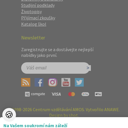
Studijní podklady
Životopisy
Přijímací zkoušky
Katalog škol
Newsletter
Zaregistrujte se a dostávejte nejlepší
nabídky jako první.
©1998-2026 Centrum vzdělávání AMOS. Vytvořilo ANAWE.
🍪
Design by shot.
Na Vašem soukromí nám záleží