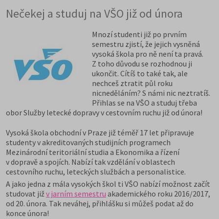
Nečekej a studuj na VŠO již od února
Mnozí studenti již po prvním
semestru zjistí, že jejich vysněná
vysoká škola pro ně není ta pravá.
Z toho důvodu se rozhodnou ji
ukončit. Cítíš to také tak, ale
nechceš ztratit půl roku
nicneděláním? S námi nic neztratíš.
Přihlas se na VŠO a studuj třeba
obor Služby letecké dopravy v cestovním ruchu již od února!
Vysoká škola obchodní v Praze již téměř 17 let připravuje
studenty v akreditovaných studijních programech
Mezinárodní teritoriální studia a Ekonomika a řízení
v dopravě a spojích. Nabízí tak vzdělání v oblastech
cestovního ruchu, leteckých službách a personalistice.
A jako jedna z mála vysokých škol ti VŠO nabízí možnost začít
studovat již
v jarním semestru
akademického roku 2016/2017,
od 20. února. Tak neváhej, přihlášku si můžeš podat až do
konce února!