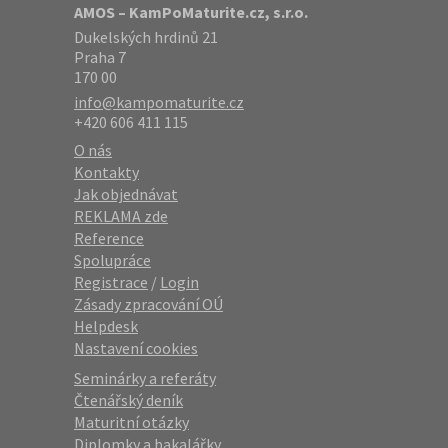
AMOS – KamPoMaturite.cz, s.r.o.
Dukelských hrdinů 21
Praha 7
170 00
info@kampomaturite.cz
+420 606 411 115
O nás
Kontakty
Jak objednávat
REKLAMA zde
Reference
Spolupráce
Registrace
/
Login
Zásady zpracování OÚ
Helpdesk
Nastavení cookies
Seminárky a referáty
Čtenářský deník
Maturitní otázky
Diplomky a bakalářky