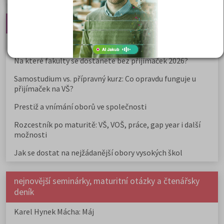
Nejčtenější články
Kdy vysoké školy pořádají dny otevřených dveří
Na které fakulty se dostanete bez přijímaček 2026?
Samostudium vs. přípravný kurz: Co opravdu funguje u
přijímaček na VŠ?
Prestiž a vnímání oborů ve společnosti
Rozcestník po maturitě: VŠ, VOŠ, práce, gap year i další
možnosti
Jak se dostat na nejžádanější obory vysokých škol
nejnovější seminárky, maturitní otázky a čtenářsky
deník
Karel Hynek Mácha: Máj