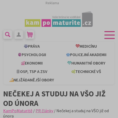
Reklama
PRÁVA
MEDICÍNU
PSYCHOLOGII
POLICEJNÍ AKADEMII
EKONOMII
HUMANITNÍ OBORY
OSP, TSP A ZSV
TECHNICKÉ VŠ
NEJŽÁDANĚJŠÍ OBORY
NEČEKEJ A STUDUJ NA VŠO JIŽ
OD ÚNORA
KamPoMaturitě
/
PR články
/ Nečekej a studuj na VŠO již od
února