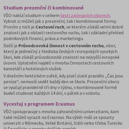
Studium prezenční či kombinované
VŠO nabízí studium v celkem
šesti zajímavých oborech
.
Vybrat si můžeš jak z prezenční, tak i kombinované formy.
Prvním z nich je
Cestovní ruch
, ve kterém získáš velmi dobré
znalosti jak z oblasti cestovního ruchu, tak i základní přehled
podnikových financí, práva a marketingu.
Další je
Průvodcovská činnost v cestovním ruchu
, obor,
který je jedinečný z hlediska českých i evropských vysokých
škol, kde získáš průvodcovské znalosti na nejvyšší evropské
úrovni. Uplatnění najdeš v mnoha činnostech cestovních
kanceláří a hotelových služeb.
V dnešním hektickém světě, kdy platí zlaté pravidlo „Čas jsou
peníze“, nemusíš sedět každý den ve škole. Prezenční obory
se vyučují pravidelně tři dny v týdnu, v kombinované formě
budeš studovat každých 14 dní, v pátek a v sobotu.
Vycestuj s programem Erasmus
VŠO spolupracuje s mnoha zahraničními univerzitami, kam
také můžeš vyrazit na Erasmus. Na výběr máš ze spousty
univerzit v Německu, Velké Británii, Itálii nebo třeba Turecku
či Španělsku a mnoha dalších zemích.