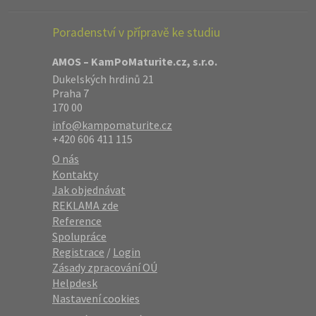
Poradenství v přípravě ke studiu
AMOS – KamPoMaturite.cz, s.r.o.
Dukelských hrdinů 21
Praha 7
170 00
info@kampomaturite.cz
+420 606 411 115
O nás
Kontakty
Jak objednávat
REKLAMA zde
Reference
Spolupráce
Registrace
/
Login
Zásady zpracování OÚ
Helpdesk
Nastavení cookies