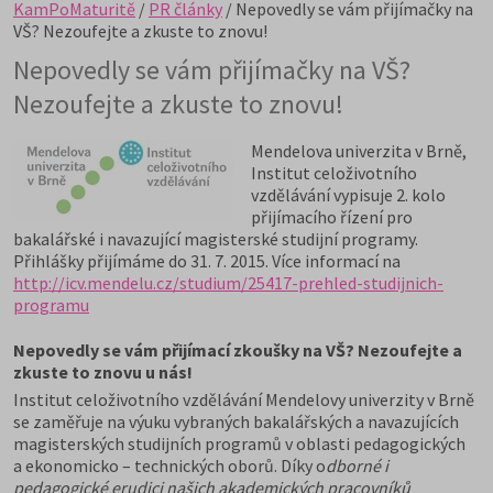
KamPoMaturitě
/
PR články
/ Nepovedly se vám přijímačky na
VŠ? Nezoufejte a zkuste to znovu!
Nepovedly se vám přijímačky na VŠ?
Nezoufejte a zkuste to znovu!
Mendelova univerzita v Brně,
Institut celoživotního
vzdělávání vypisuje 2. kolo
přijímacího řízení pro
bakalářské i navazující magisterské studijní programy.
Přihlášky přijímáme do 31. 7. 2015. Více informací na
http://icv.mendelu.cz/studium/25417-prehled-studijnich-
programu
Nepovedly se vám přijímací zkoušky na VŠ? Nezoufejte a
zkuste to znovu u nás!
Institut celoživotního vzdělávání Mendelovy univerzity v Brně
se zaměřuje na výuku vybraných bakalářských a navazujících
magisterských studijních programů v oblasti pedagogických
a ekonomicko – technických oborů. Díky o
dborné i
pedagogické erudici našich akademických pracovníků