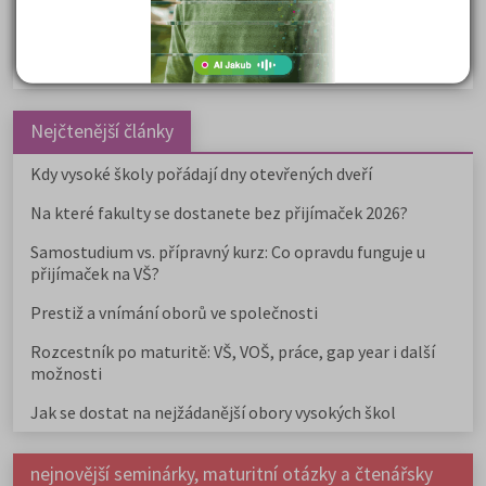
Politologie a mezinár. vztahy
Policejní akademie
Nejčtenější články
Kdy vysoké školy pořádají dny otevřených dveří
Na které fakulty se dostanete bez přijímaček 2026?
Samostudium vs. přípravný kurz: Co opravdu funguje u
přijímaček na VŠ?
Prestiž a vnímání oborů ve společnosti
Rozcestník po maturitě: VŠ, VOŠ, práce, gap year i další
možnosti
Jak se dostat na nejžádanější obory vysokých škol
nejnovější seminárky, maturitní otázky a čtenářsky