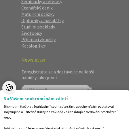
Seminárky a referáty
Čtenářský deník
Maturitní otázky
Diplomky a bakalářky
Studijní podklady
Životopisy
Přijímací zkoušky
Katalog škol
Newsletter
Zaregistrujte se a dostávejte nejlepší
nabídky jako první.
🍪
Na Vašem soukromí nám záleží
Stisknutím tlačítka „Souhlasím“ souhlasíte s tím, abychom Vám poskytovali
smysluplné a užitečné služby na základě Vašich údajů o sledování procházení
webu.
Svůj souhlas můžete samozřejmě kdykoli změnit v části „Nastavení“.