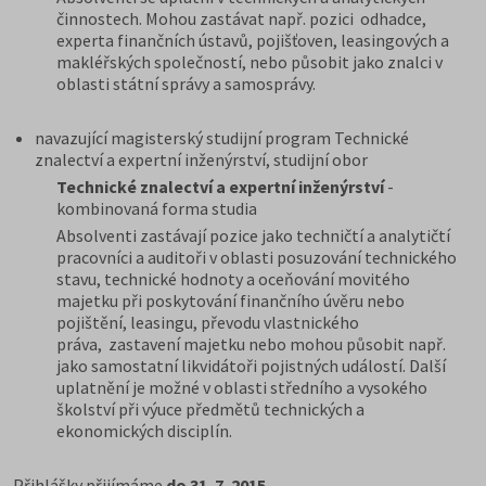
činnostech. Mohou zastávat např. pozici odhadce,
experta finančních ústavů, pojišťoven, leasingových a
makléřských společností, nebo působit jako znalci v
oblasti státní správy a samosprávy.
navazující magisterský studijní program Technické
znalectví a expertní inženýrství, studijní obor
Technické znalectví a expertní inženýrství
-
kombinovaná forma studia
Absolventi zastávají pozice jako techničtí a analytičtí
pracovníci a auditoři v oblasti posuzování technického
stavu, technické hodnoty a oceňování movitého
majetku při poskytování finančního úvěru nebo
pojištění, leasingu, převodu vlastnického
práva, zastavení majetku nebo mohou působit např.
jako samostatní likvidátoři pojistných událostí. Další
uplatnění je možné v oblasti středního a vysokého
školství při výuce předmětů technických a
ekonomických disciplín.
Přihlášky přijímáme
do 31. 7. 2015.