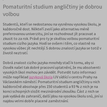
Pomaturitní studium angličtiny je dobrou
volbou
Studentů, kteří se nedostanou na vysněnou vysokou školu, je
každoročně dost. Někteří zvolí jako alternativu méně
preferovanou univerzitu, jiní se rozhodnout jít pracovat a
zkusit to za rok. Právě pro ty je skvělou volbou pomaturitní
studium cizího jazyka. Hodí se ovšem i těm, co vlastně na
vysokou vůbec jít nechtějí. S dobrou znalostí jazyka se totiž v
životě neztratí.
Dobrá znalost cizího jazyka mnohdy stačí k tomu, aby si
člověk našel tak dobré pracovní uplatnění, že mu absolventi
vysokých škol mohou jen závidět. Potvrdit tuto informaci
může například
jazyková škola
IJV sídlící v centru Prahy na
Václavském náměstí. Pomaturitní studium angličtiny u nich
každoročně absolvuje přes 150 studentů a 93 % z nich je na
konci schopných složit mezinárodní zkoušku. Část z nich se
pak vydává do zahraničí, další jdou na vysokou školu snů, jiní si
najdou velmi dobře placené zaměstnání.