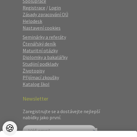
Spolupráce
Registrace
/
Login
Zásady zpracování OÚ
Helpdesk
Nastavení cookies
Seminárky a referáty
Čtenářský deník
Maturitní otázky
Diplomky a bakalářky
Studijní podklady
Životopisy
Přijímací zkoušky
Katalog škol
Newsletter
Zaregistrujte se a dostávejte nejlepší
nabídky jako první.
🍪