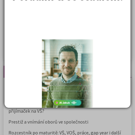
Lékařské fakulty, farmacie
Společenské a human. vědy
Ekonomické fakulty
Žurnalistika
Politologie a mezinár. vztahy
Policejní akademie
Nejčtenější články
Kdy vysoké školy pořádají dny otevřených dveří
Na které fakulty se dostanete bez přijímaček 2026?
Samostudium vs. přípravný kurz: Co opravdu funguje u
přijímaček na VŠ?
Prestiž a vnímání oborů ve společnosti
Rozcestník po maturitě: VŠ, VOŠ, práce, gap year i další