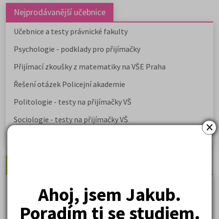
Nejprodávanější učebnice
Učebnice a testy právnické fakulty
Psychologie - podklady pro přijímačky
Přijímací zkoušky z matematiky na VŠE Praha
Řešení otázek Policejní akademie
Politologie - testy na přijímačky VŠ
Sociologie - testy na přijímačky VŠ
×
Biologie - testy na přij. zk. z medicíny
Nejžádanější kurzy
Právnické fakulty
Ahoj, jsem Jakub.
Psychologie
Poradím ti se studiem.