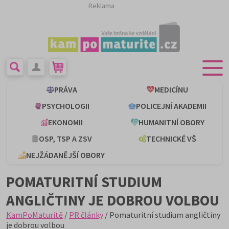
Reklama
PRÁVA
MEDICÍNU
PSYCHOLOGII
POLICEJNÍ AKADEMII
EKONOMII
HUMANITNÍ OBORY
OSP, TSP A ZSV
TECHNICKÉ VŠ
NEJŽÁDANĚJŠÍ OBORY
POMATURITNÍ STUDIUM
ANGLIČTINY JE DOBROU VOLBOU
KamPoMaturitě
/
PR články
/ Pomaturitní studium angličtiny
je dobrou volbou