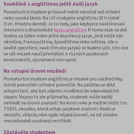
Souběžně s angličtinou ještě další jazyk
Pomaturitní studium je časově méně náročné než střední
nebo vysoká škola. Na IJV studujete angličtinu 20 h týdně
(tzn. 4 hodiny denně). Je to tedy, jako kdybyste navštěvovali
intenzivní a dlouhodobé
kurzy angličtiny
. K tomu však na dvě
hodiny za týden máte ještě doplňkový jazyk, jímž může být
němčina, francouzština, španělština nebo ruština. Jde o
skvělé zpestření, navíc čím více jazyků se budete učit, tím více
se váš mozek naučí přemýšlet o různých jazykových
konstrukcích, významech slov apod.
Na vstupní úrovni nezáleží
Pomaturitní studium angličtiny je vhodné pro začátečníky,
mírně pokročilé i středně pokročilé. Na začátku se dělá
vstupní test, aby byli zájemci rozdělení do odpovídajících
skupin. Nejsou to ale přijímačky, studovat může každý
nehledě na úrovni znalostí. Na konci roku je možné složit tzv.
TOEFL zkoušku, která určuje jazykové znalosti. Nedá se
nesložit, vždycky vám vyjde nějaká úroveň, na niž získáte
mezinárodně uznávaný certifikát.
Zůstáváte studentem