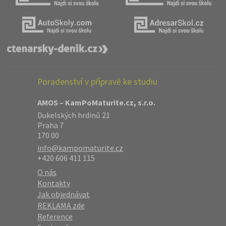
Poradenství v přípravě ke studiu
AMOS – KamPoMaturite.cz, s.r.o.
Dukelských hrdinů 21
Praha 7
170 00
info@kampomaturite.cz
+420 606 411 115
O nás
Kontakty
Jak objednávat
REKLAMA zde
Reference