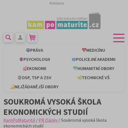
Reklama
PRÁVA
MEDICÍNU
PSYCHOLOGII
POLICEJNÍ AKADEMII
EKONOMII
HUMANITNÍ OBORY
OSP, TSP A ZSV
TECHNICKÉ VŠ
NEJŽÁDANĚJŠÍ OBORY
SOUKROMÁ VYSOKÁ ŠKOLA
EKONOMICKÝCH STUDIÍ
KamPoMaturitě
/
PR články
/ Soukromá vysoká škola
ekonomických studií