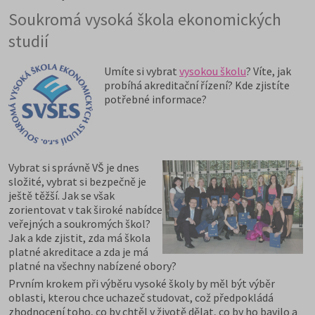
Soukromá vysoká škola ekonomických
studií
Umíte si vybrat
vysokou školu
? Víte, jak
probíhá akreditační řízení? Kde zjistíte
potřebné informace?
Vybrat si správně VŠ je dnes
složité, vybrat si bezpečně je
ještě těžší. Jak se však
zorientovat v tak široké nabídce
veřejných a soukromých škol?
Jak a kde zjistit, zda má škola
platné akreditace a zda je má
platné na všechny nabízené obory?
Prvním krokem při výběru vysoké školy by měl být výběr
oblasti, kterou chce uchazeč studovat, což předpokládá
zhodnocení toho, co by chtěl v životě dělat, co by ho bavilo a