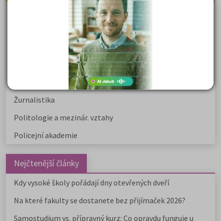
Právnické fakulty
Psychologie
Lékařské fakulty, farmacie
Společenské a human. vědy
Ekonomické fakulty
Žurnalistika
Politologie a mezinár. vztahy
Policejní akademie
Nejčtenější články
Kdy vysoké školy pořádají dny otevřených dveří
Na které fakulty se dostanete bez přijímaček 2026?
Samostudium vs. přípravný kurz: Co opravdu funguje u