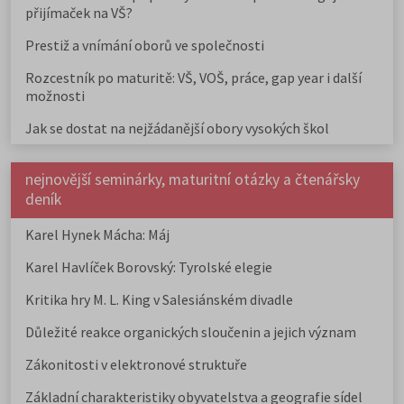
přijímaček na VŠ?
Prestiž a vnímání oborů ve společnosti
Rozcestník po maturitě: VŠ, VOŠ, práce, gap year i další
možnosti
Jak se dostat na nejžádanější obory vysokých škol
nejnovější seminárky, maturitní otázky a čtenářsky
deník
Karel Hynek Mácha: Máj
Karel Havlíček Borovský: Tyrolské elegie
Kritika hry M. L. King v Salesiánském divadle
Důležité reakce organických sloučenin a jejich význam
Zákonitosti v elektronové struktuře
Základní charakteristiky obyvatelstva a geografie sídel