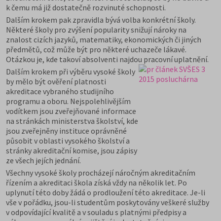
k čemu má již dostatečně rozvinuté schopnosti.
Dalším krokem pak zpravidla bývá volba konkrétní školy.
Některé školy pro zvýšení popularity snižují nároky na
znalost cizích jazyků, matematiky, ekonomických či jiných
předmětů, což může být pro některé uchazeče lákavé.
Otázkou je, kde takoví absolventi najdou pracovní uplatnění.
Dalším krokem při výběru vysoké školy
by mělo být ověření platnosti
akreditace vybraného studijního
programu a oboru. Nejspolehlivějším
vodítkem jsou zveřejňované informace
na stránkách ministerstva školství, kde
jsou zveřejněny instituce oprávněné
působit v oblasti vysokého školství a
stránky akreditační komise, jsou zápisy
ze všech jejích jednání.
Všechny vysoké školy procházejí náročným akreditačním
řízením a akreditaci škola získá vždy na několik let. Po
uplynutí této doby žádá o prodloužení této akreditace. Je-li
vše v pořádku, jsou-li studentům poskytovány veškeré služby
v odpovídající kvalitě a v souladu s platnými předpisy a