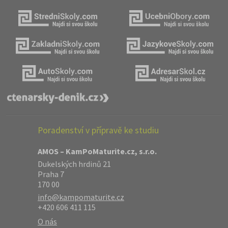
Poradenství v přípravě ke studiu
AMOS – KamPoMaturite.cz, s.r.o.
Dukelských hrdinů 21
Praha 7
170 00
info@kampomaturite.cz
+420 606 411 115
O nás