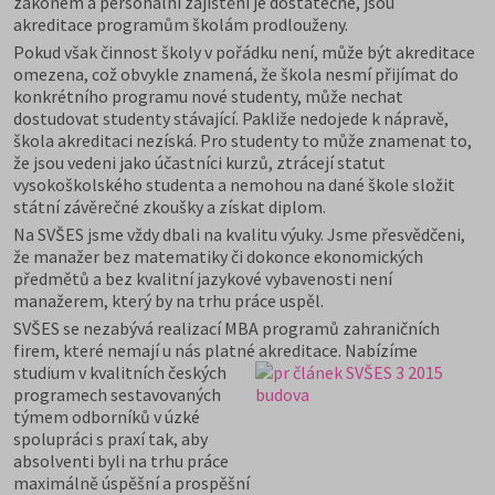
zákonem a personální zajištění je dostatečné, jsou
akreditace programům školám prodlouženy.
Pokud však činnost školy v pořádku není, může být akreditace
omezena, což obvykle znamená, že škola nesmí přijímat do
konkrétního programu nové studenty, může nechat
dostudovat studenty stávající. Pakliže nedojede k nápravě,
škola akreditaci nezíská. Pro studenty to může znamenat to,
že jsou vedeni jako účastníci kurzů, ztrácejí statut
vysokoškolského studenta a nemohou na dané škole složit
státní závěrečné zkoušky a získat diplom.
Na SVŠES jsme vždy dbali na kvalitu výuky. Jsme přesvědčeni,
že manažer bez matematiky či dokonce ekonomických
předmětů a bez kvalitní jazykové vybavenosti není
manažerem, který by na trhu práce uspěl.
SVŠES se nezabývá realizací MBA programů zahraničních
firem, které nemají u nás platné akreditace. Nabí
zíme
studium v kvalitních českých
programech sestavovaných
týmem odborníků v úzké
spolupráci s praxí tak, aby
absolventi byli na trhu práce
maximálně úspěšní a prospěšní