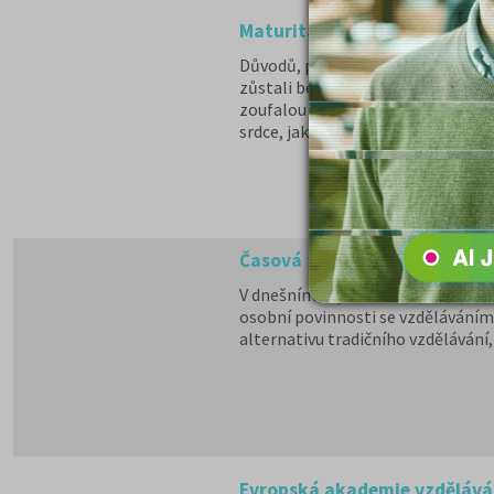
Maturita na dálku: Jak zvlá
Důvodů, proč někteří studenti odc
zůstali bez výučního listu nebo be
zoufalou žádostí o pomoc s dokon
srdce, jak moc je "papír ze školy" d
Časová flexibilita
V dnešním uspěchaném světě, kde j
osobní povinnosti se vzděláváním. 
alternativu tradičního vzdělávání
Evropská akademie vzdělávání