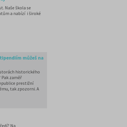
st. Naše škola se
tům a nabízí i široké
stipendiím můžeš na
ostorách historického
í? Pak zaměř
epublice prestižní
nému, tak zpozorni. A
tředí? Na