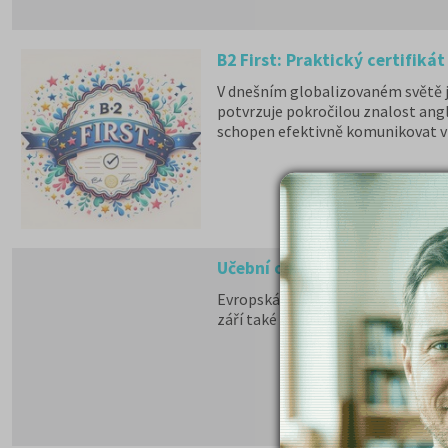
B2 First: Praktický certifiká
V dnešním globalizovaném světě je 
potvrzuje pokročilou znalost angl
schopen efektivně komunikovat v a
Učební obor elektro již od zář
Evropská akademie vzdělávání rozši
září také učební obor Elektrikář v