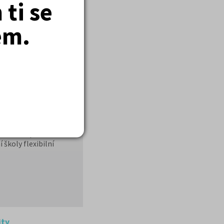
ti se
em.
Bez ohledu na to, zda
ejí s někdy až
u, když jim kladla na
ubit své profesní a
školy flexibilní
ity