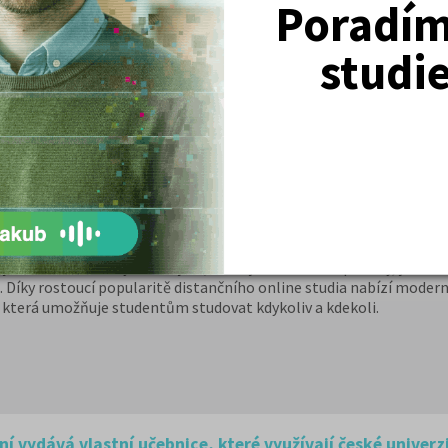
Poradím 
dnout zkoušky z domova
studi
házejí ze škol bez úspěšně složené závěrečné zkoušky, je mnoho. 
z maturity, po letech životních zkušeností se na nás tito lidé obrac
čením vzdělání. Všichni se shodnou na tom, že maminka měla pravd
ůležitý.
e čas často vzácným zdrojem, hledají mnozí lidé způsoby, jak sklo
Díky rostoucí popularitě distančního online studia nabízí moderní 
, která umožňuje studentům studovat kdykoliv a kdekoli.
 vydává vlastní učebnice, které využívají české univerz