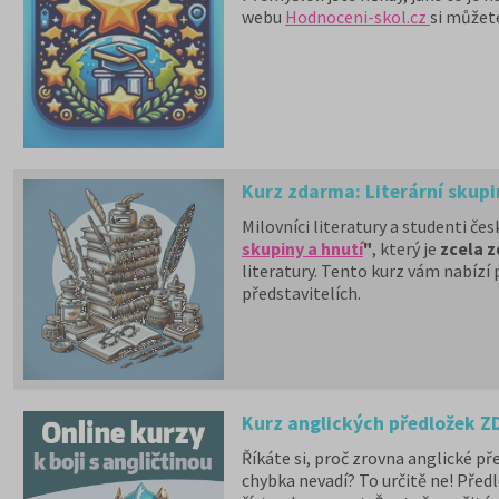
webu
Hodnoceni-skol.cz
si můžete
Kurz zdarma: Literární skupi
Milovníci literatury a studenti če
skupiny a hnutí
"
, který je
zcela 
literatury. Tento kurz vám nabízí p
představitelích.
Kurz anglických předložek 
Říkáte si, proč zrovna anglické př
chybka nevadí? To určitě ne! Před