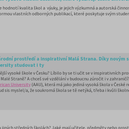
 hodnotí kvalita škol a výuky, je jejich výzkumná a autorská činno
ormou vlastních odborných publikací, které poskytuje svým studen
odní prostředí a inspirativní Malá Strana. Díky novým 
rsity studovat i ty
í vysoké škole v Česku? Líbilo by se ti učit se v inspirativních pr
Malé Straně? A chceš své vzdělání v budoucnu zúročit i v zahranič
ican University
(AAU), která má jako jediná vysoká škola v České r
ud sis myslel/a, že soukromá škola se tě netýká, třeba i kvůli škol
 ale z různých důvodů to nejde, pak rozhodně čti dál.
na jiných středních školách? Jaké mají učitele, předměty nebo pros