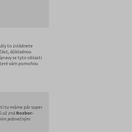
ály to zvládnete
 část, důkladnou
pravy se tyto oblasti
, které vám pomohou
dnom místě.
stí tu máme pár super
tů už zná
Rozbor-
stním jedinečným