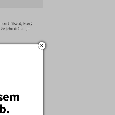
 certifikátů, který
že jeho držitel je
×
cí a kurzů nabízí od
jsem
b.