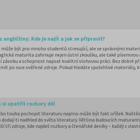
angličtiny: Kde je najít a jak se připravit?
y
může být pro mnoho studentů stresující, ale se správnými materi
nglická maturita zahrnuje nejen ústní zkoušku, ale také písemnou
 zásobu a schopnost napsat kvalitní slohovou práci. Bez dobré pří
té mít po ruce ověřené zdroje. Pokud hledáte spolehlivé materiály
cz
je ideálním místem, kde začít – najdete zde vše potřebné na je
s si opatřit rozbory děl
ebo touha pochopit literaturu naplno může být fakt oříšek. Naště
a dodají ti nadhled do světa literatury. Většina budoucích maturan
lší tři zdroje, kde najdeš rozbory a čtenářské deníky – každý s vla