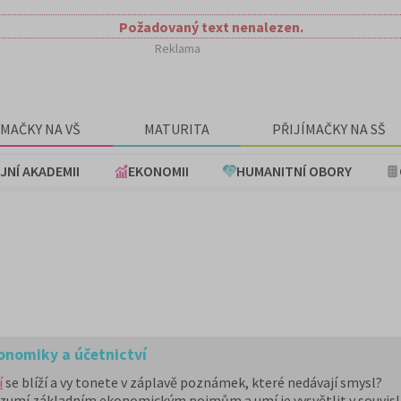
Požadovaný text nenalezen.
Reklama
ÍMAČKY NA VŠ
MATURITA
PŘIJÍMAČKY NA SŠ
JNÍ AKADEMII
EKONOMII
HUMANITNÍ OBORY
onomiky a účetnictví
í
se blíží a vy tonete v záplavě poznámek, které nedávají smysl?
rozumí základním ekonomickým pojmům a umí je vysvětlit v souvisl