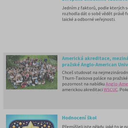
Jedním z faktorů, podle kterých se
rozhodla dát o sobě vědět právě f
laické a odborné veřejnosti.
Americká akreditace, mezinár
pražské Anglo-American Unive
Chceš studovat na nejmezinárodnějš
Thurn-Taxisova paláce na pražské 
pozornost na nabídku
Anglo-Amer
americkou akreditaci
WSCUC
. Pok
pokud jsi chtěl/a jít studovat ven,
Hodnocení škol
Přemýšleli jste někdy, jaké to je 