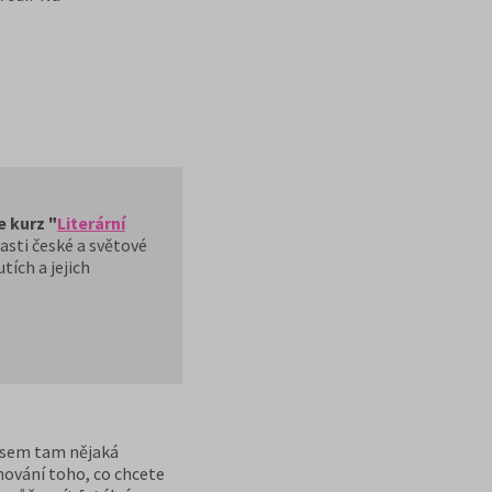
e kurz "
Literární
asti české a světové
tích a jejich
 a sem tam nějaká
inování toho, co chcete