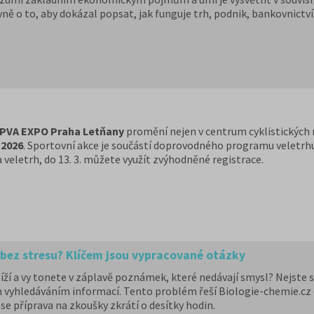
vně o to, aby dokázal popsat, jak funguje trh, podnik, bankovnictv
oč studenti často nevědí, kde s opakováním začít, a hledají materi
.
PVA EXPO Praha Letňany
promění nejen v centrum cyklistických n
 2026
. Sportovní akce je součástí doprovodného programu veletrh
 veletrh, do 13. 3. můžete využít zvýhodněné registrace.
 bez stresu? Klíčem jsou vypracované otázky
líží a vy tonete v záplavě poznámek, které nedávají smysl? Nejste 
 vyhledáváním informací. Tento problém řeší Biologie-chemie.cz –
se příprava na zkoušky zkrátí o desítky hodin.