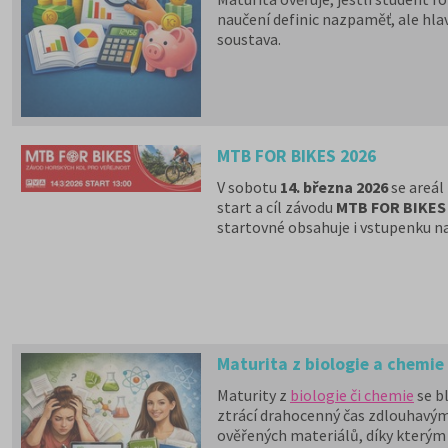
naučení definic nazpaměť, ale hla
soustava.
Právě šíře okruhů bývá důvodem, pr
strukturované a jdou rovnou k věci
MTB FOR BIKES 2026
V sobotu
14. března 2026
se areál
start a cíl závodu
MTB FOR BIKES
startovné obsahuje i vstupenku na
Maturita z biologie a chemie
Maturity z
biologie či chemie
se b
ztrácí drahocenný čas zdlouhavým
ověřených materiálů, díky kterým 