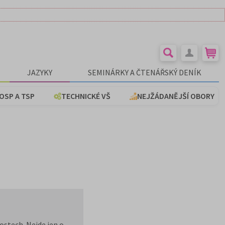
JAZYKY
SEMINÁRKY A ČTENÁŘSKÝ DENÍK
OSP A TSP
TECHNICKÉ VŠ
NEJŽÁDANĚJŠÍ OBORY
ostech. Nejde jen o