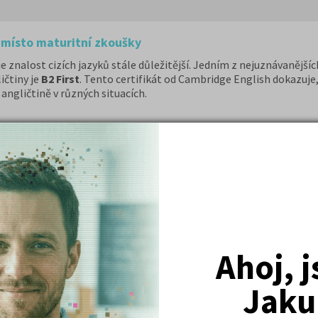
t místo maturitní zkoušky
znalost cizích jazyků stále důležitější. Jedním z nejuznávanějších
ičtiny je
B2 First
. Tento certifikát od Cambridge English dokazuje, 
ngličtině v různých situacích.
í
řuje nabídku studia a vedle profesních studií, profesních kvalifika
 rámci nově zřízené střední školy.
Ahoj, 
Jaku