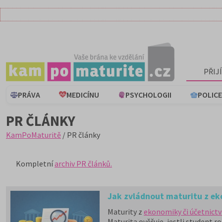
PŘIJ
PRÁVA
MEDICÍNU
PSYCHOLOGII
POLICE
PR ČLÁNKY
KamPoMaturitě
/ PR články
Kompletní
archiv PR článků.
Jak zvládnout maturitu z ek
Maturity z
ekonomiky či účetnictv
Maturita ověřuje, jestli student 