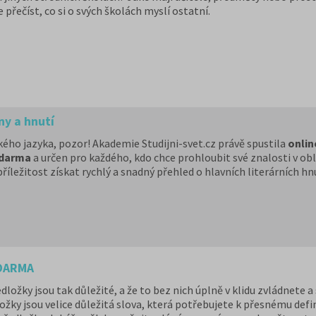
 přečíst, co si o svých školách myslí ostatní.
ny a hnutí
ského jazyka, pozor! Akademie Studijni-svet.cz právě spustila
onlin
zdarma
a určen pro každého, kdo chce prohloubit své znalosti v obl
říležitost získat rychlý a snadný přehled o hlavních literárních hnu
ZDARMA
edložky jsou tak důležité, a že to bez nich úplně v klidu zvládnete
ložky jsou velice důležitá slova, která potřebujete k přesnému def