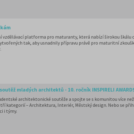
ačkám
ní vzdělávací platforma pro maturanty, která nabízí širokou škálu 
ytvořených tak, aby usnadnily přípravu právě pro maturitní zkoušk
y
.
soutěž mladých architektů - 10. ročník INSPIRELI AWARD
udentské architektonické soutěže a spojte se s komunitou více než
tří kategorií – Architektura, Interiér, Městský design. Nebo se přih
i i týmy.