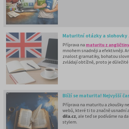
Maturitní otázky a slohovky z 
Příprava na
maturitu z angličtin
mnohem snadněji a efektivněji. A
znalost gramatiky, bohatou slovní
zvládají obtížně, proto je důleži
uspět, web
Anglictina-maturita.
Blíží se maturita! Nejvyšší ča
Příprava na maturitu a zkoušky n
webů, které ti to značně usnadní 
dila.cz
, ale teď se podíváme na da
stylem.