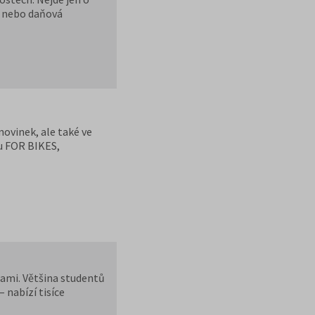
í nebo daňová
ály, které jsou
ovinek, ale také ve
u FOR BIKES,
sami. Většina studentů
 nabízí tisíce