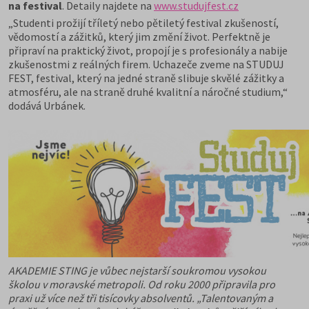
na festival
. Detaily najdete na
www.studujfest.cz
„Studenti prožijí tříletý nebo pětiletý festival zkušeností,
vědomostí a zážitků, který jim změní život. Perfektně je
připraví na praktický život, propojí je s profesionály a nabije
zkušenostmi z reálných firem. Uchazeče zveme na STUDUJ
FEST, festival, který na jedné straně slibuje skvělé zážitky a
atmosféru, ale na straně druhé kvalitní a náročné studium,“
dodává Urbánek.
AKADEMIE STING je vůbec nejstarší soukromou vysokou
školou v moravské metropoli. Od roku 2000 připravila pro
praxi už více než tři tisícovky absolventů. „Talentovaným a