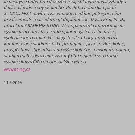
úspěšným studentům dokážeme zajistit nejrůznější výhody a
další snižování ceny školného. Po dobu trvání kampaně
STUDUJ FEST navíc na Facebooku rozdáme pěti výhercům
první semestr zcela zdarma,“ doplňuje Ing. David Král, Ph.D.,
prorektor AKADEMIE STING. V kampani škola upozorňuje na
vysoké procento absolventů uplatněných na trhu práce,
vyhledávané bakalářské i magisterské obory, prezenční i
kombinované studium, úzké propojení s praxí, nízké školné,
prospěchová stipendia až do výše školného, flexibilní studium,
studijní materiály v ceně, získaný titul nejlepší soukromé
vysoké školy v ČR a mnoho dalších výhod.
www.sting.cz
11.6.2015