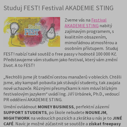
Studuj FEST! Festival AKADEMIE STING
Zveme vás na
Festival
AKADEMIE STING
nabitý
zajímavým programem, s
kvalitním obsazením,
mimořádnou atmosférou a
osobním přístupem. Studuj
FEST! nabízí také soutěž o free passy v hodnotě 100 000 Kč.
Představujeme vám studium jako festival, který vám změní
život. A to FEST!
„Nechtěli jsme jít tradiční cestou manažerů v oblecích. Chtěli
jsme, aby kampaň pobavila jak stávající studenty, tak zaujala
nové uchazeče. Různými přesmyčkami k nim mluví blízkým
festivalovým jazykem“ uvádí Ing. Jiří Urbánek, Ph.D., vedoucí
PR oddělení AKADEMIE STING.
Umění ovládnout
MONEY BUSINESS
, perfektní zázemí
SUPPORT STUDENTS
, po škole nebudete
NOUNEJM
,
MIGHTWORK
na vedoucích pozicích a zkrátka u nás je to
JINÉ
CAFÉ
. Navíc je možné zúčastnit se soutěže a
získat freepasy