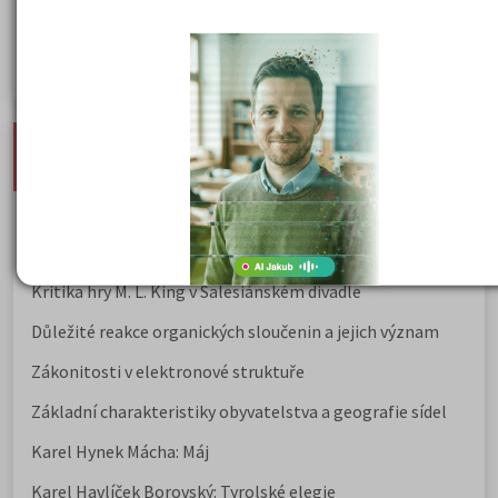
Rozcestník po maturitě: VŠ, VOŠ, práce, gap year i další
možnosti
Jak se dostat na nejžádanější obory vysokých škol
nejnovější seminárky, maturitní otázky a čtenářsky
deník
Karel Hynek Mácha: Máj
Karel Havlíček Borovský: Tyrolské elegie
Kritika hry M. L. King v Salesiánském divadle
Důležité reakce organických sloučenin a jejich význam
Zákonitosti v elektronové struktuře
Základní charakteristiky obyvatelstva a geografie sídel
Karel Hynek Mácha: Máj
Karel Havlíček Borovský: Tyrolské elegie