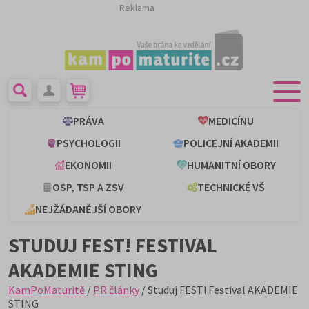
Reklama
PRÁVA
MEDICÍNU
PSYCHOLOGII
POLICEJNÍ AKADEMII
EKONOMII
HUMANITNÍ OBORY
OSP, TSP A ZSV
TECHNICKÉ VŠ
NEJŽÁDANĚJŠÍ OBORY
STUDUJ FEST! FESTIVAL
AKADEMIE STING
KamPoMaturitě
/
PR články
/ Studuj FEST! Festival AKADEMIE
STING