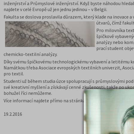
inženýrství a Průmyslové inženýrství. Když byste náhodou hleda
najdete v celé Evropě už jen jednu jedinou – v Belgii.
Fakulta se doslova proslavila důrazem, který klade na inovace a 
útvarů, čímž fakul
Pro milovníka text
špičkově vybavený
analýzy nebo komp
prací student objev
chemicko-textilní analýzy.
Díky svému špičkovému technologickému vybavení a letitému know
Namátkou třeba Asociace evropských textilních univerzit, Asoc
pro textil.
Studenti už během studia úzce spolupracují s průmyslovými podni
své kreativní myšlení a získávají cenné zkušenosti, takže po uko
bohužel říci nemůžeme.
Více informací najdete přímo na stránkách fakulty –
http://www.f
19.2.2016