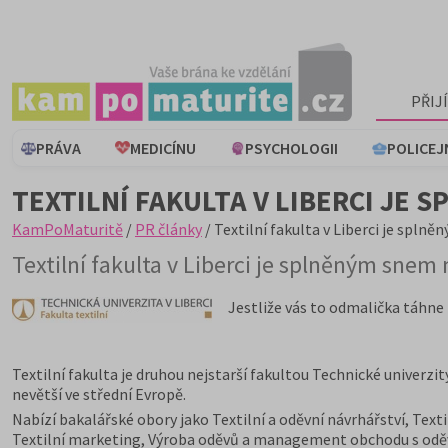
PŘIJ
PRÁVA
MEDICÍNU
PSYCHOLOGII
POLICEJ
TEXTILNÍ FAKULTA V LIBERCI JE
KamPoMaturitě
/
PR články
/ Textilní fakulta v Liberci je spl
Textilní fakulta v Liberci je splněným sne
Jestliže vás to odmalička táhne 
Textilní fakulta je druhou nejstarší fakultou Technické univerzit
nevětší ve střední Evropě.
Nabízí bakalářské obory jako Textilní a oděvní návrhářství, Text
Textilní marketing, Výroba oděvů a management obchodu s oděvy