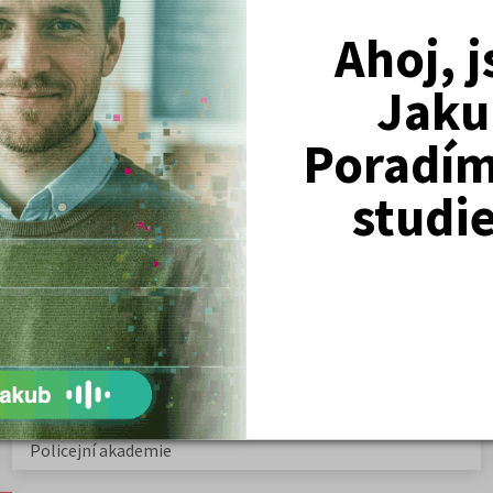
Ahoj, 
Jaku
Nejžádanější kurzy
Poradím 
Právnické fakulty
studi
Psychologie
Lékařské fakulty, farmacie
Společenské a human. vědy
Ekonomické fakulty
Žurnalistika
Politologie a mezinár. vztahy
Policejní akademie