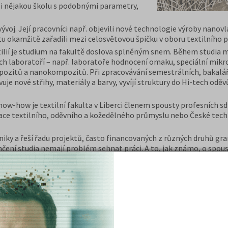
li nějakou školu s podobnými parametry,
vývoj. Její pracovníci např. objevili nové technologie výroby nano
tu okamžitě zařadili mezi celosvětovou špičku v oboru textilního 
ilií je studium na fakultě doslova splněným snem. Během studia m
ch laboratoří – např. laboratoře hodnocení omaku, speciální mikr
ozitů a nanokompozitů. Při zpracovávání semestrálních, bakalá
uje nové střihy, materiály a barvy, vyvíjí struktury do Hi-tech oděv
-how je textilní fakulta v Liberci členem spousty profesních sdr
iace textilního, oděvního a kožedělného průmyslu nebo České tec
ky a řeší řadu projektů, často financovaných z různých druhů gran
nčení studia nemají problém sehnat práci. A to, jak známo, o spous
t.tul.cz/