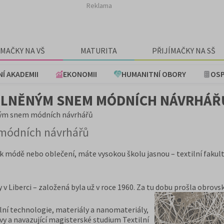
Reklama
ÍMAČKY NA VŠ
MATURITA
PŘIJÍMAČKY NA SŠ
NÍ AKADEMII
EKONOMII
HUMANITNÍ OBORY
OSP
 SPLNĚNÝM SNEM MÓDNÍCH NÁVRHÁŘ
něným snem módních návrhářů
m módních návrhářů
k módě nebo oblečení, máte vysokou školu jasnou – textilní fakultu
y v Liberci – založená byla už v roce 1960. Za tu dobu prošla obrov
ilní technologie, materiály a nanomateriály,
 a navazující magisterské studium Textilní