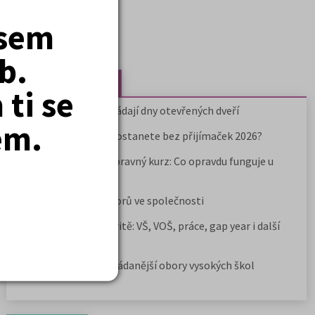
jsem
b.
Nejčtenější články
ti se
Kdy vysoké školy pořádají dny otevřených dveří
em.
Na které fakulty se dostanete bez přijímaček 2026?
Samostudium vs. přípravný kurz: Co opravdu funguje u
přijímaček na VŠ?
Prestiž a vnímání oborů ve společnosti
Rozcestník po maturitě: VŠ, VOŠ, práce, gap year i další
možnosti
Jak se dostat na nejžádanější obory vysokých škol