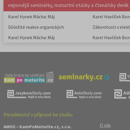
nejnovější seminárky, maturitní otázky a čtenářsky deník
Karel Hynek Mácha: Máj
Karel Havlíček Bor
elegie
Důležité reakce organických
Zákonitosti v elek
sloučenin a jejich význam
Karel Hynek Mácha: Máj
Karel Havlíček Bor
elegie
Poradenství v přípravě ke studiu
O nás
AMOS – KamPoMaturite.cz, s.r.o.