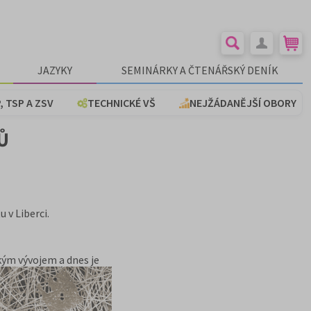
JAZYKY
SEMINÁRKY A ČTENÁŘSKÝ DENÍK
, TSP A ZSV
TECHNICKÉ VŠ
NEJŽÁDANĚJŠÍ OBORY
Ů
 v Liberci.
ským vývojem a dnes je