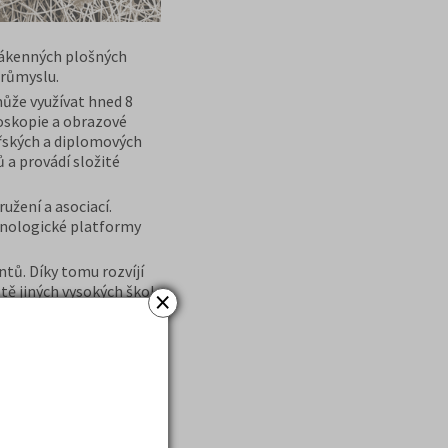
vlákenných plošných
průmyslu.
ůže využívat hned 8
oskopie a obrazové
řských a diplomových
ů a provádí složité
užení a asociací.
hnologické platformy
tů. Díky tomu rozvíjí
tě jiných vysokých škol
×