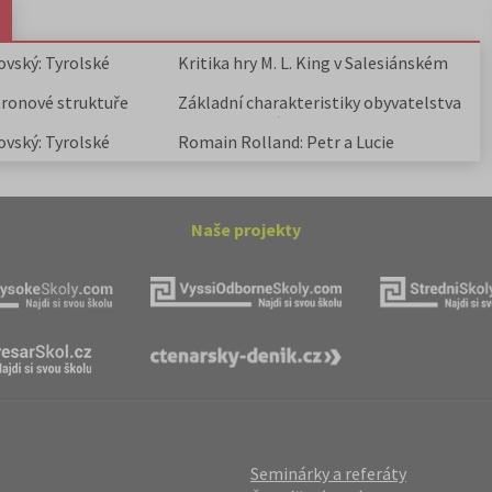
ovský: Tyrolské
Kritika hry M. L. King v Salesiánském
divadle
tronové struktuře
Základní charakteristiky obyvatelstva
a geografie sídel
ovský: Tyrolské
Romain Rolland: Petr a Lucie
Naše projekty
Seminárky a referáty