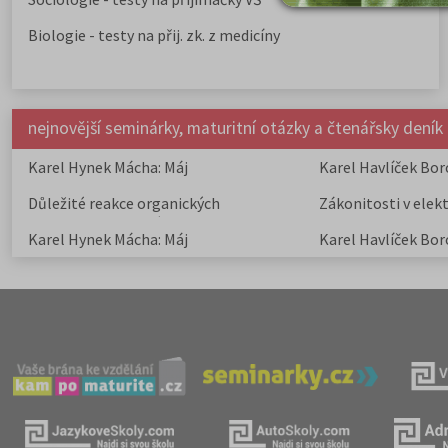
Biologie - testy na přij. zk. z medicíny
nejnovější seminárky, maturitní otázky a čtenářsky deník
Karel Hynek Mácha: Máj
Karel Havlíček Bor
elegie
Důležité reakce organických
Zákonitosti v elek
sloučenin a jejich význam
Karel Hynek Mácha: Máj
Karel Havlíček Bor
elegie