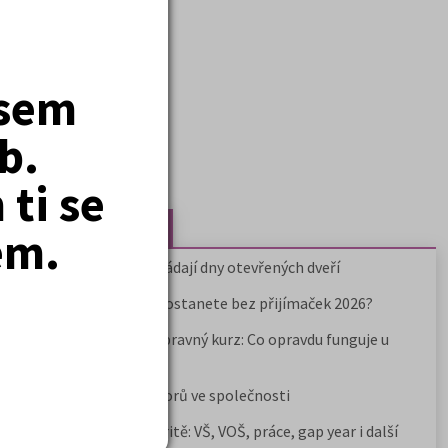
jsem
b.
ti se
Nejčtenější články
em.
Kdy vysoké školy pořádají dny otevřených dveří
Na které fakulty se dostanete bez přijímaček 2026?
Samostudium vs. přípravný kurz: Co opravdu funguje u
přijímaček na VŠ?
Prestiž a vnímání oborů ve společnosti
Rozcestník po maturitě: VŠ, VOŠ, práce, gap year i další