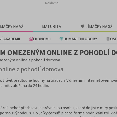
Reklama
ÍMAČKY NA VŠ
MATURITA
PŘIJÍMAČKY NA SŠ
NÍ AKADEMII
EKONOMII
HUMANITNÍ OBORY
OSP
ÍM OMEZENÝM ONLINE Z POHODLÍ 
omezeným online z pohodlí domova
online z pohodlí domova
. o. trávit předlouhé hodiny na úřadech. V dnešním internetovém sv
 mít založenu do 24 hodin.
lární, neboť představuje právnickou osobu, která do jisté míry po
spornou výhodou s. r. o., díky čemuž je tato forma podnikání tolik o