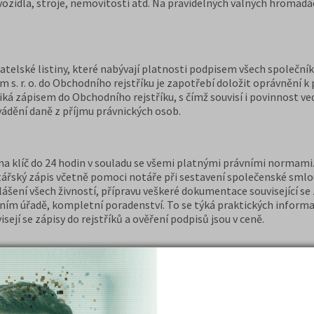
t vozidla, stroje, nemovitosti atd. Na pravidelných valných hromadá
atelské listiny, které nabývají platnosti podpisem všech společn
 s. r. o. do Obchodního rejstříku je zapotřebí doložit oprávnění k 
iká zápisem do Obchodního rejstříku, s čímž souvisí i povinnost ved
ádění daně z příjmu právnických osob.
 o. na klíč do 24 hodin v souladu se všemi platnými právními normami
tářský zápis včetně pomoci notáře při sestavení společenské smlo
ášení všech živností, přípravu veškeré dokumentace související se z
čním úřadě, kompletní poradenství. To se týká praktických informac
ejí se zápisy do rejstříků a ověření podpisů jsou v ceně.
online a bezkontaktně. Společnost zabývající se touto službou vám 
 Pointu a zašlete zpátky. Poté může být založení s. r. o. dokončen
ít technický bankovní účet za účelem splacení vkladů. Nemusíte k
line jak v Čechách, tak na Slovensku.