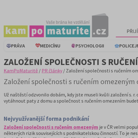
PŘIJ
PRÁVA
MEDICÍNU
PSYCHOLOGII
POLICEJ
ZALOŽENÍ SPOLEČNOSTI S RUČEN
KamPoMaturitě
/
PR články
/ Založení společnosti s ručením 
Založení společnosti s ručením omezeným 
Už naštěstí odzvonilo dobám, kdy jste museli kvůli založení s. r
vytáhnout paty z domu a společnost s ručením omezením budete
Nejvyužívanější forma podnikání
Založení společnosti s ručením omezeným
je v ČR velmi popu
některých rizik souvisejících s podnikatelskou činností. To je ne