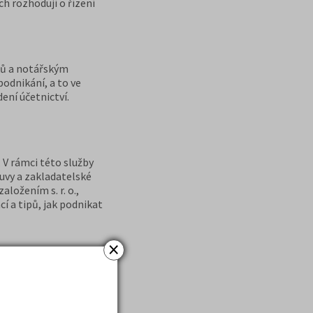
ch rozhodují o řízení
íků a notářským
podnikání, a to ve
ení účetnictví.
. V rámci této služby
uvy a zakladatelské
aložením s. r. o.,
í a tipů, jak podnikat
×
připraví potřebné
o a vy získáte svou
vůli tomu navštěvovat