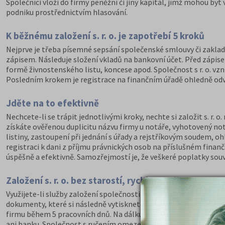
Společníci vloží do firmy peněžní či jiný kapitál, jímž mohou bý
podniku prostřednictvím hlasování.
K běžnému založení s. r. o. je zapotřebí 5 kroků
Nejprve je třeba písemné sepsání společenské smlouvy či zaklad
zápisem. Následuje složení vkladů na bankovní účet. Před zápisem
formě živnostenského listu, koncese apod. Společnost s r. o. vzn
Posledním krokem je registrace na finančním úřadě ohledně odv
Jděte na to efektivně
Nechcete-li se trápit jednotlivými kroky, nechte si založit s. r.
získáte ověřenou duplicitu názvu firmy u notáře, vyhotovený no
listiny, zastoupení při jednání s úřady a rejstříkovým soudem, ohl
registraci k dani z příjmu právnických osob na příslušném finan
úspěšně a efektivně. Samozřejmostí je, že veškeré poplatky souvis
Založení s. r. o. bez starostí, rychle a online
Využijete-li služby založení společnosti na dálku, vyřídíte vše 
dokumenty, které si následně vytisknete, necháte ověřit na Czech
firmu během 5 pracovních dnů. Na dálku si rovněž můžete otevř
ani banku. Společnost s ručením omezením může být založena on