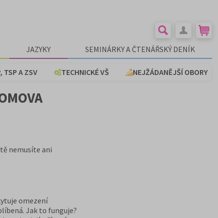
JAZYKY
SEMINÁRKY A ČTENÁŘSKÝ DENÍK
, TSP A ZSV
TECHNICKÉ VŠ
NEJŽÁDANĚJŠÍ OBORY
DOMOVA
ětě nemusíte ani
skytuje omezení
blíbená. Jak to funguje?