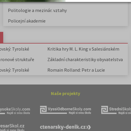
Politologie a mezinár. vztahy
Policejní akademie
ovský: Tyrolské
Kritika hry M. L. King v Salesiánském
divadle
tronové struktuře
Základní charakteristiky obyvatelstva
a geografie sídel
ovský: Tyrolské
Romain Rolland: Petr a Lucie
Naše projekty