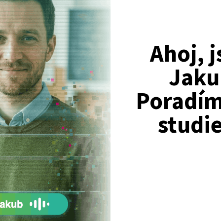
Ahoj, 
Jaku
Poradím 
Nejžádanější kurzy
studi
Právnické fakulty
Psychologie
Lékařské fakulty, farmacie
Společenské a human. vědy
Ekonomické fakulty
Žurnalistika