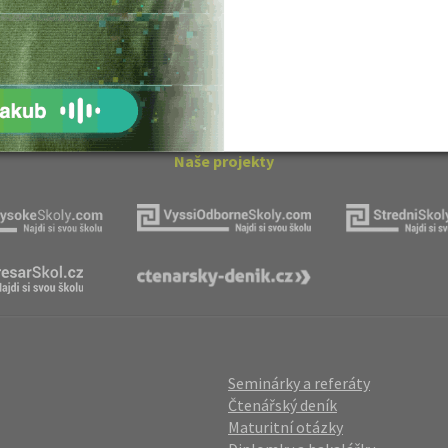
ovský: Tyrolské
Kritika hry M. L. King v Salesiánském
divadle
tronové struktuře
Základní charakteristiky obyvatelstva
a geografie sídel
ovský: Tyrolské
Romain Rolland: Petr a Lucie
Naše projekty
Seminárky a referáty
Čtenářský deník
Maturitní otázky