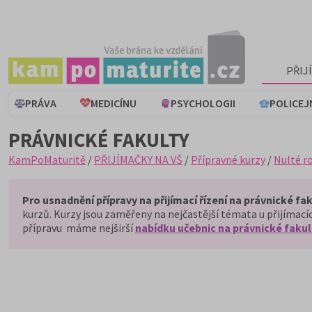
PŘIJ
PRÁVA
MEDICÍNU
PSYCHOLOGII
POLICEJ
PRÁVNICKÉ FAKULTY
KamPoMaturitě
/
PŘIJÍMAČKY NA VŠ
/
Přípravné kurzy
/
Nulté r
Pro usnadnění přípravy na přijímací řízení na právnické f
kurzů. Kurzy jsou zaměřeny na nejčastější témata u přijímacíc
přípravu máme nejširší
nabídku učebnic na právnické fakul