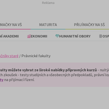
Reklama
ÍMAČKY NA VŠ
MATURITA
PŘIJÍMAČKY NA SŠ
NÍ AKADEMII
EKONOMII
HUMANITNÍ OBORY
OSP
očníky staré
/ Právnické fakulty
akulty můžete vybrat ze široké nabídky přípravných kurzů
- nultý
h zkoušek - testy studijních a všeobecných předpokladů, právní log
ty
na přijímací řízení.