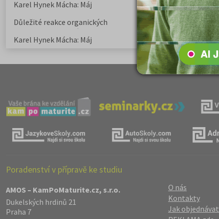
Karel Hynek Mácha: Máj
Karel Havlíček Bor
elegie
Důležité reakce organických
Zákonitosti v elek
sloučenin a jejich význam
Karel Hynek Mácha: Máj
Karel Havlíček Bor
elegie
Poradenství v přípravě ke studiu
O nás
AMOS – KamPoMaturite.cz, s.r.o.
Kontakty
Dukelských hrdinů 21
Jak objednávat
Praha 7