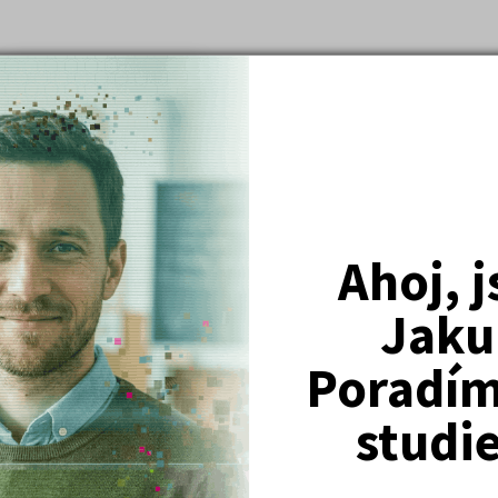
Nejžádanější kurzy
Právnické fakulty
Psychologie
Lékařské fakulty, farmacie
Společenské a human. vědy
Ahoj, 
Ekonomické fakulty
Jaku
Žurnalistika
Politologie a mezinár. vztahy
Poradím 
Policejní akademie
studi