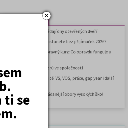
×
Nejčtenější články
Kdy vysoké školy pořádají dny otevřených dveří
Na které fakulty se dostanete bez přijímaček 2026?
Samostudium vs. přípravný kurz: Co opravdu funguje u
přijímaček na VŠ?
jsem
Prestiž a vnímání oborů ve společnosti
Rozcestník po maturitě: VŠ, VOŠ, práce, gap year i další
b.
možnosti
ti se
Jak se dostat na nejžádanější obory vysokých škol
em.
Newsletter