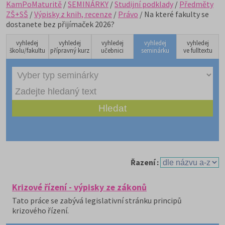
KamPoMaturitě
/
SEMINÁRKY
/
Studijní podklady
/
Předměty
ZŠ+SŠ
/
Výpisky z knih, recenze
/
Právo
/ Na které fakulty se
dostanete bez přijímaček 2026?
vyhledej
vyhledej
vyhledej
vyhledej
vyhledej
školu/fakultu
přípravný kurz
učebnici
seminárku
ve fulltextu
Řazení :
Krizové řízení - výpisky ze zákonů
Tato práce se zabývá legislativní stránku principů
krizového řízení.