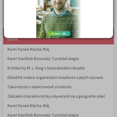
Rozcestník po maturitě: VŠ, VOŠ, práce, gap year i další
možnosti
Jak se dostat na nejžádanější obory vysokých škol
nejnovější seminárky, maturitní otázky a čtenářsky
deník
Karel Hynek Mácha: Máj
Karel Havlíček Borovský: Tyrolské elegie
Kritika hry M. L. King v Salesiánském divadle
Důležité reakce organických sloučenin a jejich význam
Zákonitosti v elektronové struktuře
Základní charakteristiky obyvatelstva a geografie sídel
Karel Hynek Mácha: Máj
Karel Havlíček Borovský: Tyrolské elegie