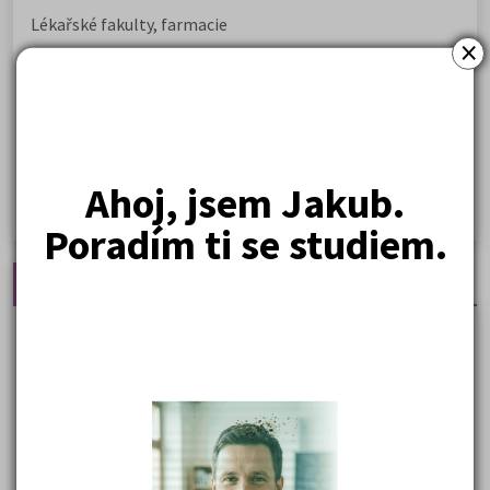
Lékařské fakulty, farmacie
×
Společenské a human. vědy
Ekonomické fakulty
Žurnalistika
Politologie a mezinár. vztahy
Ahoj, jsem Jakub.
Policejní akademie
Poradím ti se studiem.
Nejčtenější články
Kdy vysoké školy pořádají dny otevřených dveří
Na které fakulty se dostanete bez přijímaček 2026?
Samostudium vs. přípravný kurz: Co opravdu funguje u
přijímaček na VŠ?
Prestiž a vnímání oborů ve společnosti