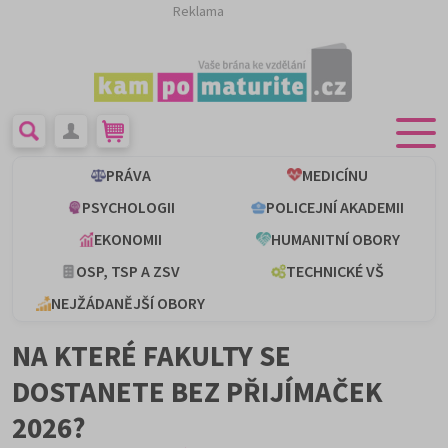
Reklama
PRÁVA
MEDICÍNU
PSYCHOLOGII
POLICEJNÍ AKADEMII
EKONOMII
HUMANITNÍ OBORY
OSP, TSP A ZSV
TECHNICKÉ VŠ
NEJŽÁDANĚJŠÍ OBORY
NA KTERÉ FAKULTY SE
DOSTANETE BEZ PŘIJÍMAČEK
2026?