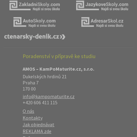
Poradenství v přípravě ke studiu
AMOS – KamPoMaturite.cz, s.r.o.
Dukelských hrdinů 21
Praha 7
170 00
info@kampomaturite.cz
+420 606 411 115
O nás
Kontakty
Jak objednávat
REKLAMA zde