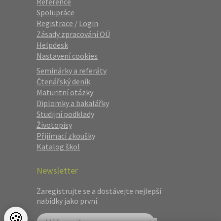
Reference
Spolupráce
Registrace
/
Login
Zásady zpracování OÚ
Helpdesk
Nastavení cookies
Seminárky a referáty
Čtenářský deník
Maturitní otázky
Diplomky a bakalářky
Studijní podklady
Životopisy
Přijímací zkoušky
Katalog škol
Newsletter
Zaregistrujte se a dostávejte nejlepší
nabídky jako první.
🍪