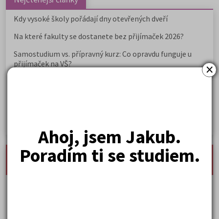
Kdy vysoké školy pořádají dny otevřených dveří
Na které fakulty se dostanete bez přijímaček 2026?
Samostudium vs. přípravný kurz: Co opravdu funguje u
přijímaček na VŠ?
×
Prestiž a vnímání oborů ve společnosti
Rozcestník po maturitě: VŠ, VOŠ, práce, gap year i další
možnosti
Jak se dostat na nejžádanější obory vysokých škol
Ahoj, jsem Jakub.
Poradím ti se studiem.
nejnovější seminárky, maturitní otázky a čtenářsky
deník
Karel Hynek Mácha: Máj
Karel Havlíček Borovský: Tyrolské elegie