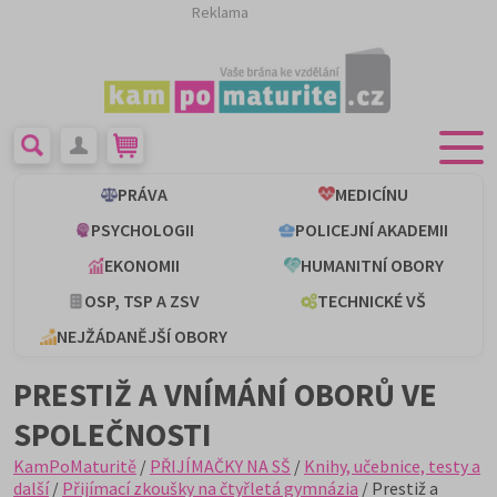
Reklama
PRÁVA
MEDICÍNU
PSYCHOLOGII
POLICEJNÍ AKADEMII
EKONOMII
HUMANITNÍ OBORY
OSP, TSP A ZSV
TECHNICKÉ VŠ
NEJŽÁDANĚJŠÍ OBORY
PRESTIŽ A VNÍMÁNÍ OBORŮ VE
SPOLEČNOSTI
KamPoMaturitě
/
PŘIJÍMAČKY NA SŠ
/
Knihy, učebnice, testy a
další
/
Přijímací zkoušky na čtyřletá gymnázia
/ Prestiž a