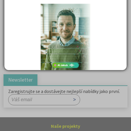
Kritika hry M. L. King v Salesiánském divadle
Důležité reakce organických sloučenin a jejich význam
Zákonitosti v elektronové struktuře
Základní charakteristiky obyvatelstva a geografie sídel
Karel Hynek Mácha: Máj
Karel Havlíček Borovský: Tyrolské elegie
Romain Rolland: Petr a Lucie
Newsletter
Zaregistrujte se a dostávejte nejlepší nabídky jako první.
Naše projekty