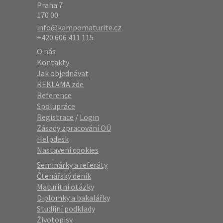
Praha 7
170 00
info@kampomaturite.cz
+420 606 411 115
O nás
Kontakty
Jak objednávat
REKLAMA zde
Reference
Spolupráce
Registrace
/
Login
Zásady zpracování OÚ
Helpdesk
Nastavení cookies
Seminárky a referáty
Čtenářský deník
Maturitní otázky
Diplomky a bakalářky
Studijní podklady
Životopisy