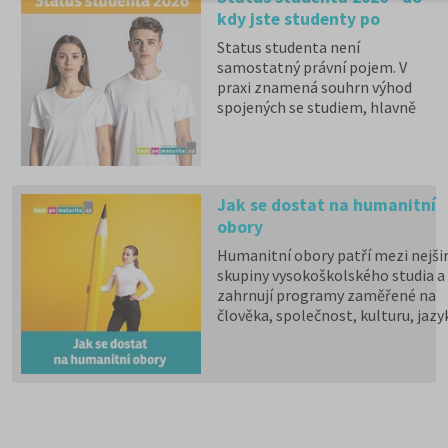
kdy jste studenty po
maturitě?
Status studenta není
samostatný právní pojem. V
praxi znamená souhrn výhod
spojených se studiem, hlavně
zdravotní pojištění hrazené
státem, studentské slevy na
dopravu a další.
Jak se dostat na humanitní
obory
Humanitní obory patří mezi nejšir
skupiny vysokoškolského studia a
zahrnují programy zaměřené na
člověka, společnost, kulturu, jazy
vzdělávání i komunikaci.
Psychologii, filozofii, logiku,
politologii, sociologii, sociální
politiku a sociální práci, historick
vědy, filologii, pedagogiku,
informační studia a knihovnictví,