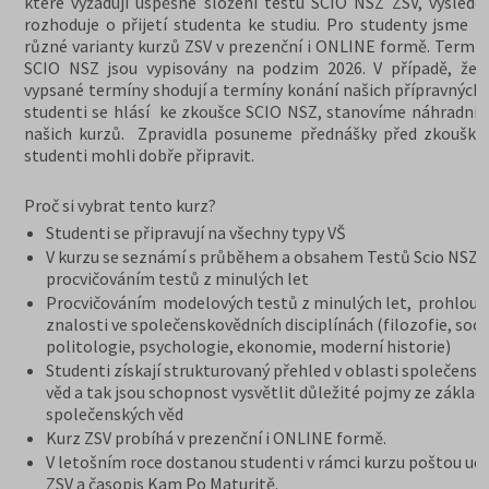
které vyžadují úspěšné složení testu SCIO NSZ ZSV, výslede
rozhoduje o přijetí studenta ke studiu. Pro studenty jsme př
různé varianty kurzů ZSV v prezenční i ONLINE formě. Termín
SCIO NSZ jsou vypisovány na podzim 2026. V případě, že 
vypsané termíny shodují a termíny konání našich přípravných 
studenti se hlásí ke zkoušce SCIO NSZ, stanovíme náhradní 
našich kurzů. Zpravidla posuneme přednášky před zkoušky,
studenti mohli dobře připravit.
Proč si vybrat tento kurz?
Studenti se připravují na všechny typy VŠ
V kurzu se seznámí s průběhem a obsahem Testů Scio NSZ Z
procvičováním testů z minulých let
Procvičováním modelových testů z minulých let, prohloub
znalosti ve společenskovědních disciplínách (filozofie, soci
politologie, psychologie, ekonomie, moderní historie)
Studenti získají strukturovaný přehled v oblasti společensk
věd a tak jsou schopnost vysvětlit důležité pojmy ze základ
společenských věd
Kurz ZSV probíhá v prezenční i ONLINE formě.
V letošním roce dostanou studenti v rámci kurzu poštou uče
ZSV a časopis Kam Po Maturitě.