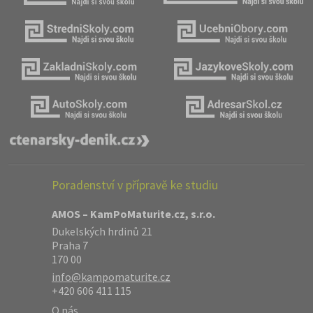
Poradenství v přípravě ke studiu
AMOS – KamPoMaturite.cz, s.r.o.
Dukelských hrdinů 21
Praha 7
170 00
info@kampomaturite.cz
+420 606 411 115
O nás