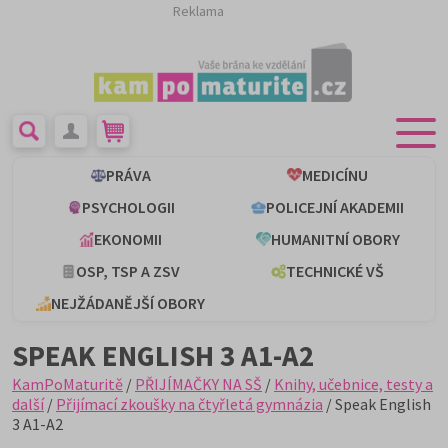
Reklama
PRÁVA
MEDICÍNU
PSYCHOLOGII
POLICEJNÍ AKADEMII
EKONOMII
HUMANITNÍ OBORY
OSP, TSP A ZSV
TECHNICKÉ VŠ
NEJŽÁDANĚJŠÍ OBORY
SPEAK ENGLISH 3 A1-A2
KamPoMaturitě
/
PŘIJÍMAČKY NA SŠ
/
Knihy, učebnice, testy a
další
/
Přijímací zkoušky na čtyřletá gymnázia
/ Speak English
3 A1-A2