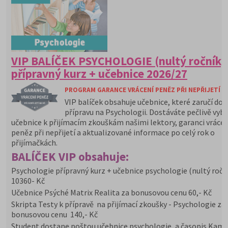
VIP BALÍČEK PSYCHOLOGIE (nultý ročník)
přípravný kurz + učebnice 2026/27
PROGRAM GARANCE VRÁCENÍ PENĚZ PŘI NEPŘIJETÍ N
VIP balíček obsahuje učebnice, které zaručí do
přípravu na Psychologii. Dostáváte pečlivě vyb
učebnice k přijímacím zkouškám našimi lektory, garanci vrácen
peněz při nepřijetí a aktualizované informace po celý rok o
přijímačkách.
BALÍČEK VIP obsahuje:
Psychologie přípravný kurz + učebnice psychologie (nultý ročn
10360- Kč
Učebnice Psýché Matrix Realita za bonusovou cenu 60,- Kč
Skripta Testy k přípravě na přijímací zkoušky - Psychologie za
bonusovou cenu 140,- Kč
Student dostane poštou učebnice psychologie, a časopis Kam