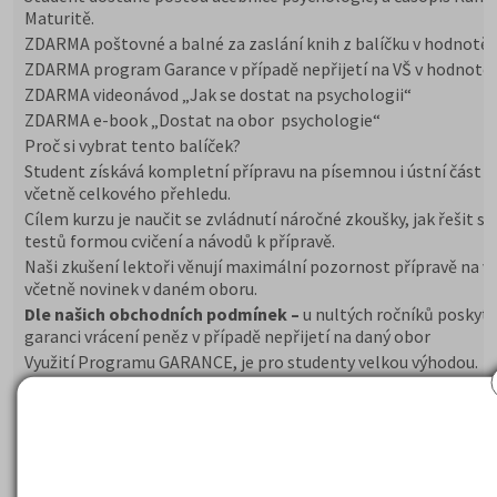
Maturitě.
ZDARMA poštovné a balné za zaslání knih z balíčku v hodnotě 
ZDARMA program Garance v případě nepřijetí na VŠ v hodnotě 
ZDARMA videonávod „Jak se dostat na psychologii“
ZDARMA e-book „Dostat na obor psychologie“
Proč si vybrat tento balíček?
Student získává kompletní přípravu na písemnou i ústní část z
včetně celkového přehledu.
Cílem kurzu je naučit se zvládnutí náročné zkoušky, jak řešit st
testů formou cvičení a návodů k přípravě.
Naši zkušení lektoři věnují maximální pozornost přípravě na v
včetně novinek v daném oboru.
Dle našich obchodních podmínek –
u nultých ročníků poskyt
garanci vrácení peněz v případě nepřijetí na daný obor
Využití Programu GARANCE, je pro studenty velkou výhodou.
Student dostane poštou učebnice psychologie, a časopis Kam
Maturitě.