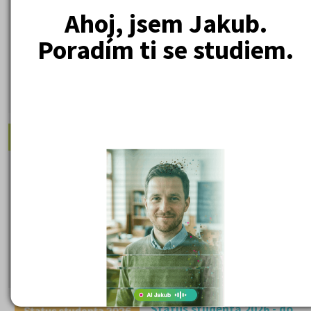
Ahoj, jsem Jakub.
Poradím ti se studiem.
10 560 Kč
Cena od:
DETAIL
PŘIHLÁSIT SE
Doporučené články:
Státní maturita 2026
I v roce 2026 mohou studenti
u společné části volit mezi
matematikou a cizím
jazykem a zůstává povinná
zkouška z českého jazyka a
literatury. Stáhněte si zdarma
e-book
s podrobnými
informacemi.
Status studenta 2026 - do