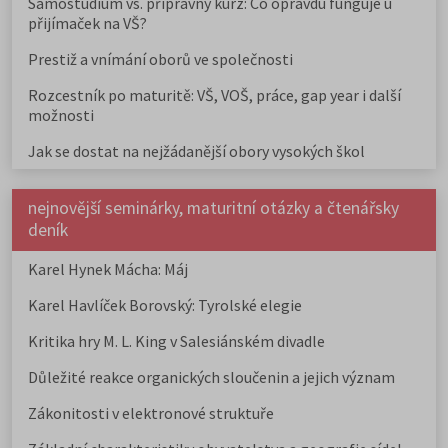
Samostudium vs. přípravný kurz: Co opravdu funguje u
přijímaček na VŠ?
Prestiž a vnímání oborů ve společnosti
Rozcestník po maturitě: VŠ, VOŠ, práce, gap year i další
možnosti
Jak se dostat na nejžádanější obory vysokých škol
nejnovější seminárky, maturitní otázky a čtenářsky
deník
Karel Hynek Mácha: Máj
Karel Havlíček Borovský: Tyrolské elegie
Kritika hry M. L. King v Salesiánském divadle
Důležité reakce organických sloučenin a jejich význam
Zákonitosti v elektronové struktuře