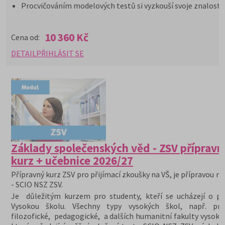
Procvičováním modelových testů si vyzkouší svoje znalosti
10 360 Kč
Cena od:
DETAIL
PŘIHLÁSIT SE
Základy společenských věd - ZSV přípravn
kurz + učebnice 2026/27
Přípravný kurz ZSV pro přijímací zkoušky na VŠ, je přípravou na
- SCIO NSZ ZSV.
Je důležitým kurzem pro studenty, kteří se ucházejí o při
Vysokou školu. Všechny typy vysokých škol, např. prá
filozofické, pedagogické, a dalších humanitní fakulty vysoký