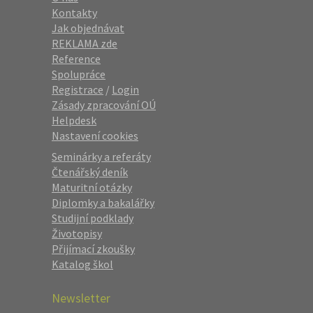
Kontakty
Jak objednávat
REKLAMA zde
Reference
Spolupráce
Registrace
/
Login
Zásady zpracování OÚ
Helpdesk
Nastavení cookies
Seminárky a referáty
Čtenářský deník
Maturitní otázky
Diplomky a bakalářky
Studijní podklady
Životopisy
Přijímací zkoušky
Katalog škol
Newsletter