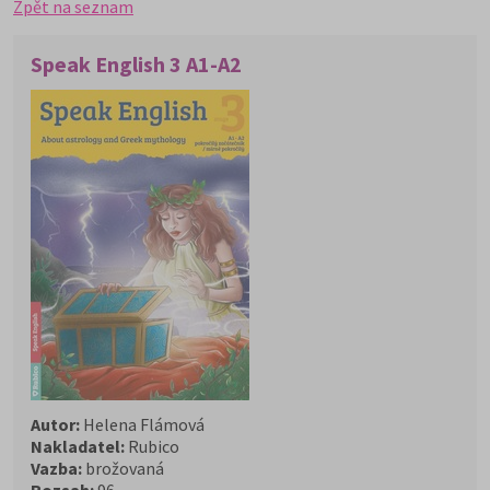
Zpět na seznam
Speak English 3 A1-A2
Autor:
Helena Flámová
Nakladatel:
Rubico
Vazba:
brožovaná