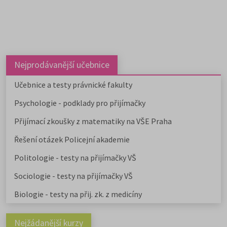
překladatelství a tlumočnictví,
obecnou teorii a dějiny umění a
kultury a další programy a obory l
studovat na 59 fakultách veřejnýc
vysokých škol. Humanitní obory j
dále v nabídce na 9 soukromých
vysokých školách. Učitelské obory
Nejprodávanější učebnice
můžete studovat na 9 pedagogick
fakultách, dvou institutech a jed
Učebnice a testy právnické fakulty
ústavu, a téměř na všech veřejnýc
Psychologie - podklady pro přijímačky
vysokých školách od uměleckých 
po ekonomické či technické.
Přijímací zkoušky z matematiky na VŠE Praha
Pedagogicky zaměřené obory
nabízejí také soukromé vysoké
Řešení otázek Policejní akademie
školy.
Učitelské
,
ekonomicky
zaměřené obory a
obory psycholo
Politologie - testy na přijímačky VŠ
uvádíme v samostatném článku.
Chystáte se na humanitní ob
Sociologie - testy na přijímačky VŠ
Stáhněte si zdarma e-book s
Biologie - testy na přij. zk. z medicíny
přehledem humanitních fakult,
informacemi o přijímacím řízení a
tipy pro výběr studia.
Nejžádanější kurzy