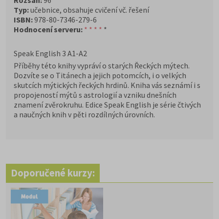
Rozsah:
96
Typ:
učebnice, obsahuje cvičení vč. řešení
ISBN:
978-80-7346-279-6
Hodnocení serveru:
* * * *
*
Speak English 3 A1-A2
Příběhy této knihy vypráví o starých Řeckých mýtech.
Dozvíte se o Titánech a jejich potomcích, i o velkých
skutcích mýtických řeckých hrdinů. Kniha vás seznámí i s
propojeností mýtů s astrologií a vzniku dnešních
znamení zvěrokruhu. Edice Speak English je série čtivých
a naučných knih v pěti rozdílných úrovních.
Doporučené kurzy: