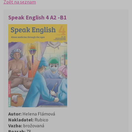
Zpět na seznam
Speak English 4 A2 -B1
Autor:
Helena Flámová
Nakladatel:
Rubico
Vazba:
brožovaná
Rozsah:
78