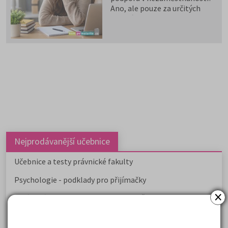
Ano, ale pouze za určitých
podmínek.
Nejprodávanější učebnice
Učebnice a testy právnické fakulty
Psychologie - podklady pro přijímačky
×
Přijímací zkoušky z matematiky na VŠE Praha
Řešení otázek Policejní akademie