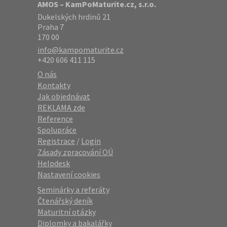
AMOS – KamPoMaturite.cz, s.r.o.
Dukelských hrdinů 21
Praha 7
170 00
info@kampomaturite.cz
+420 606 411 115
O nás
Kontakty
Jak objednávat
REKLAMA zde
Reference
Spolupráce
Registrace
/
Login
Zásady zpracování OÚ
Helpdesk
Nastavení cookies
Seminárky a referáty
Čtenářský deník
Maturitní otázky
Diplomky a bakalářky