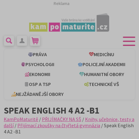
Reklama
PRÁVA
MEDICÍNU
PSYCHOLOGII
POLICEJNÍ AKADEMII
EKONOMII
HUMANITNÍ OBORY
OSP A TSP
TECHNICKÉ VŠ
NEJŽÁDANĚJŠÍ OBORY
SPEAK ENGLISH 4 A2 -B1
KamPoMaturitě
/
PŘIJÍMAČKY NA SŠ
/
Knihy, učebnice, testy a
další
/
Přijímací zkoušky na čtyřletá gymnázia
/ Speak English
4 A2 -B1