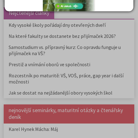
Nejčtenější články
Kdy vysoké školy pořádají dny otevřených dveří
Na které fakulty se dostanete bez přijímaček 2026?
Samostudium vs. přípravný kurz: Co opravdu funguje u
přijímaček na VŠ?
Prestiž a vnímání oborů ve společnosti
Rozcestník po maturitě: VŠ, VOŠ, práce, gap year i další
možnosti
Jak se dostat na nejžádanější obory vysokých škol
nejnovější seminárky, maturitní otázky a čtenářsky
deník
Karel Hynek Mácha: Máj