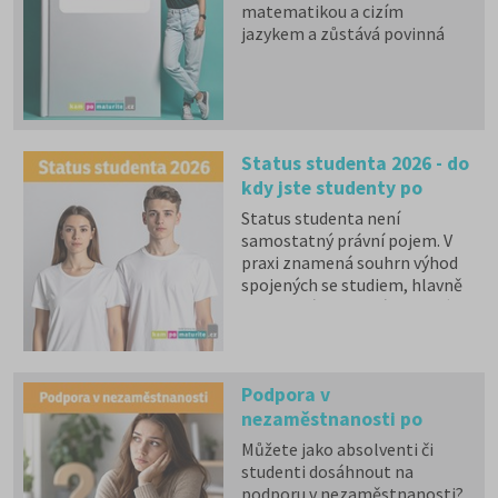
matematikou a cizím
jazykem a zůstává povinná
zkouška z českého jazyka a
literatury. Stáhněte si zdarma
e-book
s podrobnými
informacemi.
Status studenta 2026 - do
kdy jste studenty po
maturitě?
Status studenta není
samostatný právní pojem. V
praxi znamená souhrn výhod
spojených se studiem, hlavně
zdravotní pojištění hrazené
státem, studentské slevy na
dopravu a další.
Podpora v
nezaměstnanosti po
maturitě nebo vysoké
Můžete jako absolventi či
škole: Kdy na ni máte
studenti dosáhnout na
nárok?
podporu v nezaměstnanosti?