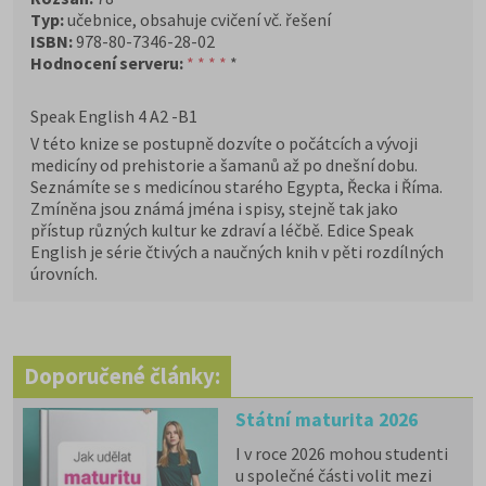
Typ:
učebnice, obsahuje cvičení vč. řešení
ISBN:
978-80-7346-28-02
Hodnocení serveru:
* * * *
*
Speak English 4 A2 -B1
V této knize se postupně dozvíte o počátcích a vývoji
medicíny od prehistorie a šamanů až po dnešní dobu.
Seznámíte se s medicínou starého Egypta, Řecka i Říma.
Zmíněna jsou známá jména i spisy, stejně tak jako
přístup různých kultur ke zdraví a léčbě. Edice Speak
English je série čtivých a naučných knih v pěti rozdílných
úrovních.
Doporučené články:
Státní maturita 2026
I v roce 2026 mohou studenti
u společné části volit mezi