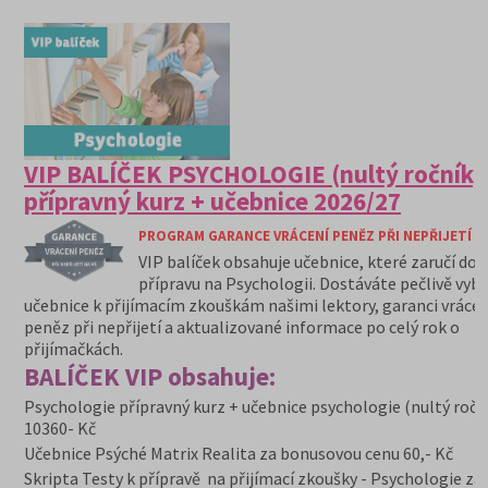
VIP BALÍČEK PSYCHOLOGIE (nultý ročník)
přípravný kurz + učebnice 2026/27
PROGRAM GARANCE VRÁCENÍ PENĚZ PŘI NEPŘIJETÍ N
VIP balíček obsahuje učebnice, které zaručí do
přípravu na Psychologii. Dostáváte pečlivě vyb
učebnice k přijímacím zkouškám našimi lektory, garanci vrácen
peněz při nepřijetí a aktualizované informace po celý rok o
přijímačkách.
BALÍČEK VIP obsahuje:
Psychologie přípravný kurz + učebnice psychologie (nultý ročn
10360- Kč
Učebnice Psýché Matrix Realita za bonusovou cenu 60,- Kč
Skripta Testy k přípravě na přijímací zkoušky - Psychologie za