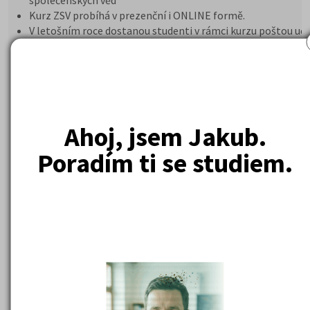
společenských věd
Kurz ZSV probíhá v prezenční i ONLINE formě.
V letošním roce dostanou studenti v rámci kurzu poštou uče
ZSV a časopis Kam Po Maturitě.
Ahoj, jsem Jakub.
Poradím ti se studiem.
Zdroj videa: AI Google Veo
5 990 Kč
Cena od:
DETAIL
PŘIHLÁSIT SE