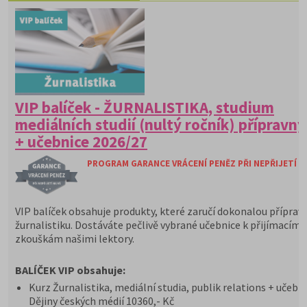
VIP balíček - ŽURNALISTIKA, studium
mediálních studií (nultý ročník) přípravný
+ učebnice 2026/27
PROGRAM GARANCE VRÁCENÍ PENĚZ PŘI NEPŘIJETÍ N
VIP balíček obsahuje produkty, které zaručí dokonalou příprav
žurnalistiku. Dostáváte pečlivě vybrané učebnice k přijímacím
zkouškám našimi lektory.
BALÍČEK VIP obsahuje:
Kurz Žurnalistika, mediální studia, publik relations + učebn
Dějiny českých médií 10360,- Kč