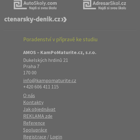
Poradenství v přípravě ke studiu
AMOS – KamPoMaturite.cz, s.r.o.
Dukelských hrdinů 21
Praha 7
170 00
info@kampomaturite.cz
+420 606 411 115
O nás
Kontakty
Jak objednávat
REKLAMA zde
Reference
Spolupráce
Registrace
/
Login