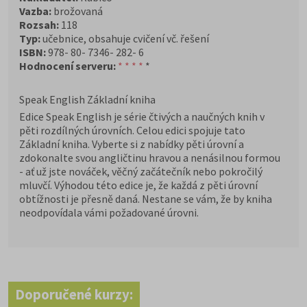
Vazba:
brožovaná
Rozsah:
118
Typ:
učebnice, obsahuje cvičení vč. řešení
ISBN:
978- 80- 7346- 282- 6
Hodnocení serveru:
* * * *
*
Speak English Základní kniha
Edice Speak English je série čtivých a naučných knih v
pěti rozdílných úrovních. Celou edici spojuje tato
Základní kniha. Vyberte si z nabídky pěti úrovní a
zdokonalte svou angličtinu hravou a nenásilnou formou
- ať už jste nováček, věčný začátečník nebo pokročilý
mluvčí. Výhodou této edice je, že každá z pěti úrovní
obtížnosti je přesně daná. Nestane se vám, že by kniha
neodpovídala vámi požadované úrovni.
Doporučené kurzy: