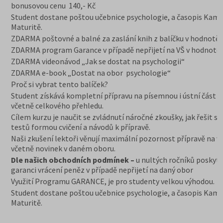
bonusovou cenu 140,- Kč
Student dostane poštou učebnice psychologie, a časopis Kam
Maturitě.
ZDARMA poštovné a balné za zaslání knih z balíčku v hodnotě 
ZDARMA program Garance v případě nepřijetí na VŠ v hodnotě 
ZDARMA videonávod „Jak se dostat na psychologii“
ZDARMA e-book „Dostat na obor psychologie“
Proč si vybrat tento balíček?
Student získává kompletní přípravu na písemnou i ústní část z
včetně celkového přehledu.
Cílem kurzu je naučit se zvládnutí náročné zkoušky, jak řešit st
testů formou cvičení a návodů k přípravě.
Naši zkušení lektoři věnují maximální pozornost přípravě na v
včetně novinek v daném oboru.
Dle našich obchodních podmínek –
u nultých ročníků poskyt
garanci vrácení peněz v případě nepřijetí na daný obor
Využití Programu GARANCE, je pro studenty velkou výhodou.
Student dostane poštou učebnice psychologie, a časopis Kam
Maturitě.