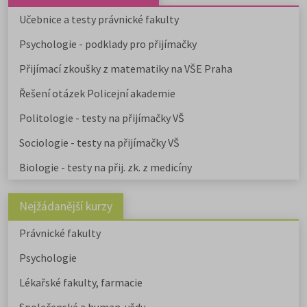
můžete studovat na 9 pedagogick
fakultách, dvou institutech a jed
Učebnice a testy právnické fakulty
ústavu, a téměř na všech veřejnýc
Psychologie - podklady pro přijímačky
vysokých školách od uměleckých 
po ekonomické či technické.
Přijímací zkoušky z matematiky na VŠE Praha
Pedagogicky zaměřené obory
nabízejí také soukromé vysoké
Řešení otázek Policejní akademie
školy.
Učitelské
,
ekonomicky
zaměřené obory a
obory psycholo
Politologie - testy na přijímačky VŠ
uvádíme v samostatném článku.
Chystáte se na humanitní ob
Sociologie - testy na přijímačky VŠ
Stáhněte si zdarma e-book s
Biologie - testy na přij. zk. z medicíny
přehledem humanitních fakult,
informacemi o přijímacím řízení a
tipy pro výběr studia.
Nejžádanější kurzy
Právnické fakulty
Psychologie
Lékařské fakulty, farmacie