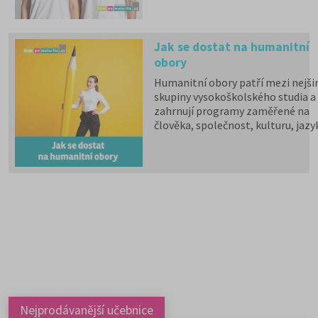
státem, studentské slevy na
dopravu a další.
Jak se dostat na humanitní
obory
Humanitní obory patří mezi nejšir
skupiny vysokoškolského studia a
zahrnují programy zaměřené na
člověka, společnost, kulturu, jazy
vzdělávání i komunikaci.
Psychologii, filozofii, logiku,
politologii, sociologii, sociální
politiku a sociální práci, historick
vědy, filologii, pedagogiku,
informační studia a knihovnictví,
překladatelství a tlumočnictví,
obecnou teorii a dějiny umění a
kultury a další programy a obory l
studovat na 59 fakultách veřejnýc
vysokých škol. Humanitní obory j
dále v nabídce na 9 soukromých
vysokých školách. Učitelské obory
Nejprodávanější učebnice