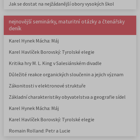
Jak se dostat na nejžádanější obory vysokých škol
nejnovější seminárky, maturitní otázky a čtenářsky
deník
Karel Hynek Mácha: Máj
Karel Havlíček Borovský: Tyrolské elegie
Kritika hry M. L. King v Salesiánském divadle
Důležité reakce organických sloučenin a jejich význam
Zákonitosti v elektronové struktuře
Základní charakteristiky obyvatelstva a geografie sídel
Karel Hynek Mácha: Máj
Karel Havlíček Borovský: Tyrolské elegie
Romain Rolland: Petr a Lucie