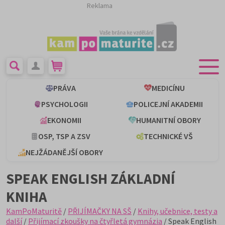
Reklama
PRÁVA
MEDICÍNU
PSYCHOLOGII
POLICEJNÍ AKADEMII
EKONOMII
HUMANITNÍ OBORY
OSP, TSP A ZSV
TECHNICKÉ VŠ
NEJŽÁDANĚJŠÍ OBORY
SPEAK ENGLISH ZÁKLADNÍ
KNIHA
KamPoMaturitě
/
PŘIJÍMAČKY NA SŠ
/
Knihy, učebnice, testy a
další
/
Přijímací zkoušky na čtyřletá gymnázia
/ Speak English