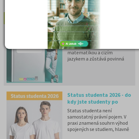
Doporučené články:
Státní maturita 2026
I v roce 2026 mohou studenti
u společné části volit mezi
matematikou a cizím
jazykem a zůstává povinná
zkouška z českého jazyka a
literatury. Stáhněte si zdarma
e-book
s podrobnými
informacemi.
Status studenta 2026 - do
kdy jste studenty po
maturitě?
Status studenta není
samostatný právní pojem. V
praxi znamená souhrn výhod
spojených se studiem, hlavně
zdravotní pojištění hrazené