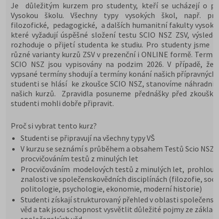
Je důležitým kurzem pro studenty, kteří se ucházejí o při
Vysokou školu. Všechny typy vysokých škol, např. prá
filozofické, pedagogické, a dalších humanitní fakulty vysoký
které vyžadují úspěšné složení testu SCIO NSZ ZSV, výslede
rozhoduje o přijetí studenta ke studiu. Pro studenty jsme př
různé varianty kurzů ZSV v prezenční i ONLINE formě. Termín
SCIO NSZ jsou vypisovány na podzim 2026. V případě, že 
vypsané termíny shodují a termíny konání našich přípravných 
studenti se hlásí ke zkoušce SCIO NSZ, stanovíme náhradní 
našich kurzů. Zpravidla posuneme přednášky před zkoušky,
studenti mohli dobře připravit.
Proč si vybrat tento kurz?
Studenti se připravují na všechny typy VŠ
V kurzu se seznámí s průběhem a obsahem Testů Scio NSZ Z
procvičováním testů z minulých let
Procvičováním modelových testů z minulých let, prohloub
znalosti ve společenskovědních disciplínách (filozofie, soci
politologie, psychologie, ekonomie, moderní historie)
Studenti získají strukturovaný přehled v oblasti společensk
věd a tak jsou schopnost vysvětlit důležité pojmy ze základ