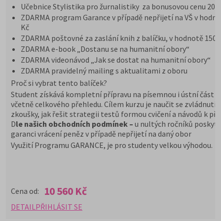
Učebnice Stylistika pro žurnalistiky za bonusovou cenu 200
ZDARMA program Garance v případě nepřijetí na VŠ v hodno
Kč
ZDARMA poštovné za zaslání knih z balíčku, v hodnotě 150 
ZDARMA e-book „Dostanu se na humanitní obory“
ZDARMA videonávod „Jak se dostat na humanitní obory“
ZDARMA pravidelný mailing s aktualitami z oboru
Proč si vybrat tento balíček?
Student získává kompletní přípravu na písemnou i ústní část z
včetně celkového přehledu. Cílem kurzu je naučit se zvládnutí
zkoušky, jak řešit strategii testů formou cvičení a návodů k pří
D
le našich obchodních podmínek –
u nultých ročníků poskyt
garanci vrácení peněz v případě nepřijetí na daný obor
Využití Programu GARANCE, je pro studenty velkou výhodou.
10 560 Kč
Cena od:
DETAIL
PŘIHLÁSIT SE