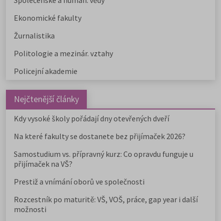
Společenské a human. vědy
Ekonomické fakulty
Žurnalistika
Politologie a mezinár. vztahy
Policejní akademie
Nejčtenější články
Kdy vysoké školy pořádají dny otevřených dveří
Na které fakulty se dostanete bez přijímaček 2026?
Samostudium vs. přípravný kurz: Co opravdu funguje u
přijímaček na VŠ?
Prestiž a vnímání oborů ve společnosti
Rozcestník po maturitě: VŠ, VOŠ, práce, gap year i další
možnosti