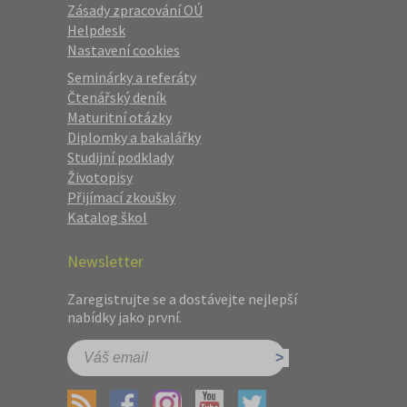
Zásady zpracování OÚ
Helpdesk
Nastavení cookies
Seminárky a referáty
Čtenářský deník
Maturitní otázky
Diplomky a bakalářky
Studijní podklady
Životopisy
Přijímací zkoušky
Katalog škol
Newsletter
Zaregistrujte se a dostávejte nejlepší
nabídky jako první.