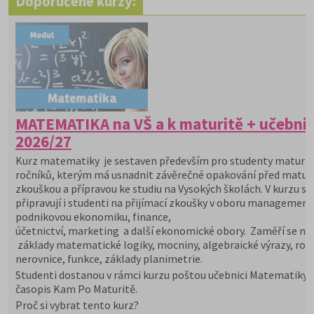
Doporučené kurzy:
MATEMATIKA na VŠ a k maturitě + učebni
2026/27
Kurz matematiky je sestaven především pro studenty maturit
ročníků, kterým má usnadnit závěrečné opakování před maturi
zkouškou a přípravou ke studiu na Vysokých školách. V kurzu se
připravují i studenti na přijímací zkoušky v oboru management
podnikovou ekonomiku, finance,
účetnictví, marketing a další ekonomické obory. Zaměří se na
základy matematické logiky, mocniny, algebraické výrazy, rovn
nerovnice, funkce, základy planimetrie.
Studenti dostanou v rámci kurzu poštou učebnici Matematiky 
časopis Kam Po Maturitě.
Proč si vybrat tento kurz?