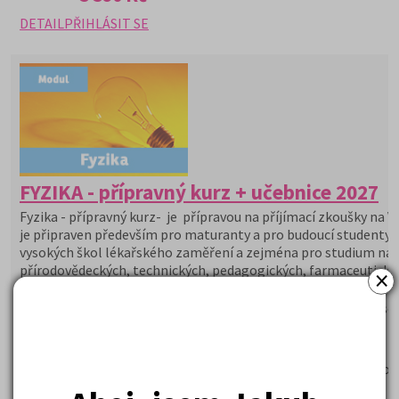
DETAIL
PŘIHLÁSIT SE
FYZIKA - přípravný kurz + učebnice 2027
Fyzika - přípravný kurz- je přípravou na příjímací zkoušky na V
je připraven především pro maturanty a pro budoucí studenty
vysokých škol lékařského zaměření a zejména pro studium na
přírodovědeckých, technických, pedagogických, farmaceutický
×
fakultách a dobře připraví studenty na státní maturitu z fyziky.
Studenti dostanou v rámci kurzu poštou učebnici Fyzika a časo
Kam Po Maturitě.
Proč si vybrat tento kurz?
Zkušený lektor seznámí studenty s přijímacím řízením a or
zkoušky