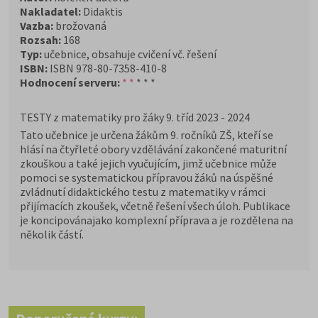
Nakladatel:
Didaktis
Vazba:
brožovaná
Rozsah:
168
Typ:
učebnice, obsahuje cvičení vč. řešení
ISBN:
ISBN 978-80-7358-410-8
Hodnocení serveru:
* *
* * *
TESTY z matematiky pro žáky 9. tříd 2023 - 2024
Tato učebnice je určena žákům 9. ročníků ZŠ, kteří se
hlásí na čtyřleté obory vzdělávání zakončené maturitní
zkouškou a také jejich vyučujícím, jimž učebnice může
pomoci se systematickou přípravou žáků na úspěšné
zvládnutí didaktického testu z matematiky v rámci
přijímacích zkoušek, včetně řešení všech úloh. Publikace
je koncipovánajako komplexní příprava a je rozdělena na
několik částí.