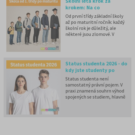
Školní léta krok za
krokem: Na co
nezapomenout od 1. třídy
Od první třídy základní školy
až po maturitu
až po maturitní ročník: každý
školní rok je důležitý, ale
některé jsou zlomové. V
našem přehledu se dočtete,
na co nezapomenout a na co
(a jak) se připravit.
Status studenta 2026 - do
kdy jste studenty po
maturitě?
Status studenta není
samostatný právní pojem. V
praxi znamená souhrn výhod
spojených se studiem, hlavně
zdravotní pojištění hrazené
státem, studentské slevy na
dopravu a další.