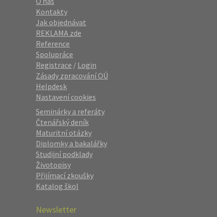
O nás
Kontakty
Jak objednávat
REKLAMA zde
Reference
Spolupráce
Registrace
/
Login
Zásady zpracování OÚ
Helpdesk
Nastavení cookies
Seminárky a referáty
Čtenářský deník
Maturitní otázky
Diplomky a bakalářky
Studijní podklady
Životopisy
Přijímací zkoušky
Katalog škol
Newsletter