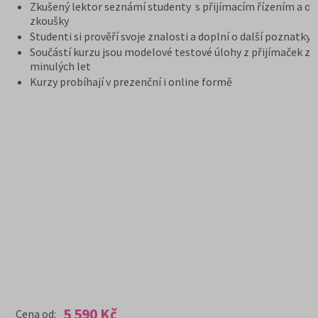
Zkušený lektor seznámí studenty s přijímacím řízením a or
zkoušky
Studenti si prověří svoje znalosti a doplní o další poznatky
Součástí kurzu jsou modelové testové úlohy z přijímaček z
minulých let
Kurzy probíhají v prezenční i online formě
5 590 Kč
Cena od: