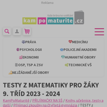
Reklama
PRÁVA
MEDICÍNU
PSYCHOLOGII
POLICEJNÍ AKADEMII
EKONOMII
HUMANITNÍ OBORY
OSP, TSP A ZSV
TECHNICKÉ VŠ
NEJŽÁDANĚJŠÍ OBORY
TESTY Z MATEMATIKY PRO ŽÁKY
9. TŘÍD 2023 - 2024
KamPoMaturitě
/
PŘIJÍMAČKY NA SŠ
/
Knihy, učebnice, testy a
další
/
Přijímací zkoušky na čtyřletá gymnázia
/ TESTY z