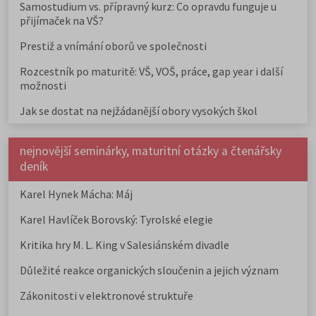
Samostudium vs. přípravný kurz: Co opravdu funguje u
přijímaček na VŠ?
Prestiž a vnímání oborů ve společnosti
Rozcestník po maturitě: VŠ, VOŠ, práce, gap year i další
možnosti
Jak se dostat na nejžádanější obory vysokých škol
nejnovější seminárky, maturitní otázky a čtenářsky
deník
Karel Hynek Mácha: Máj
Karel Havlíček Borovský: Tyrolské elegie
Kritika hry M. L. King v Salesiánském divadle
Důležité reakce organických sloučenin a jejich význam
Zákonitosti v elektronové struktuře