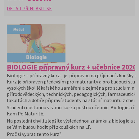
DETAIL
PŘIHLÁSIT SE
BIOLOGIE přípravný kurz + učebnice 2026
Biologie - přípravný kurz- je přípravou na příjímací zkoušky na
Kurz je připraven především pro maturanty a pro budoucí stu
vysokých škol lékařského zaměření a zejména pro studium na
přírodovědeckých, technických, pedagogických, farmaceutický
fakultách a dobře připraví studenty na státní maturitu z chemi
Studenti dostanou v rámci kurzu poštou učebnici Biologie a ča
Kam Po Maturitě.
Na poslední chvíli zlepšíte výsledednou známku z biologie a zn
se Vám budou hodit při zkouškách na LF.
Proč si vybrat tento kurz?