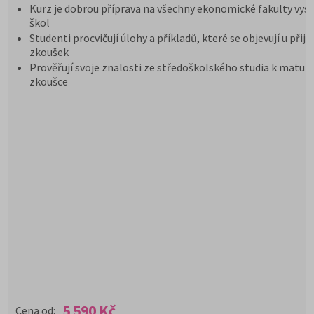
Kurz je dobrou příprava na všechny ekonomické fakulty vys
škol
Studenti procvičují úlohy a příkladů, které se objevují u přij
zkoušek
Prověřují svoje znalosti ze středoškolského studia k maturi
zkoušce
5 590 Kč
Cena od: