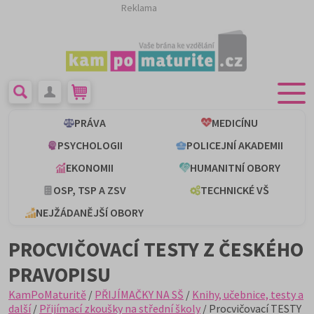
Reklama
PRÁVA
MEDICÍNU
PSYCHOLOGII
POLICEJNÍ AKADEMII
EKONOMII
HUMANITNÍ OBORY
OSP, TSP A ZSV
TECHNICKÉ VŠ
NEJŽÁDANĚJŠÍ OBORY
PROCVIČOVACÍ TESTY Z ČESKÉHO
PRAVOPISU
KamPoMaturitě
/
PŘIJÍMAČKY NA SŠ
/
Knihy, učebnice, testy a
další
/
Přijímací zkoušky na střední školy
/ Procvičovací TESTY