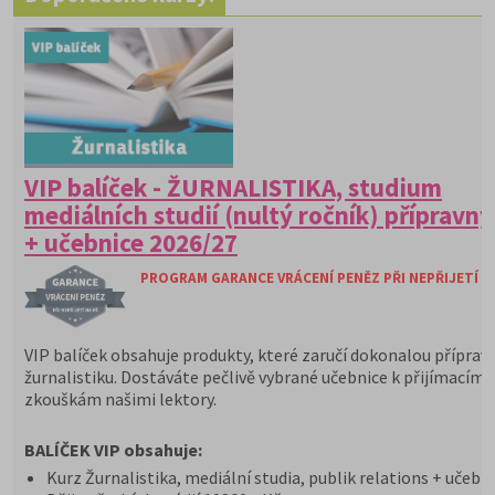
VIP balíček - ŽURNALISTIKA, studium
mediálních studií (nultý ročník) přípravný
+ učebnice 2026/27
PROGRAM GARANCE VRÁCENÍ PENĚZ PŘI NEPŘIJETÍ N
VIP balíček obsahuje produkty, které zaručí dokonalou příprav
žurnalistiku. Dostáváte pečlivě vybrané učebnice k přijímacím
zkouškám našimi lektory.
BALÍČEK VIP obsahuje:
Kurz Žurnalistika, mediální studia, publik relations + učebn