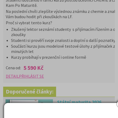
Studenti dostanou v rámci kurzu poštou učebnici CHEMIE a čas
Kam Po Maturitě.
Na poslední chvíli zlepšíte výslednou známku z chemie a znalo
Vám budou hodit při zkouškách na LF.
Proč si vybrat tento kurz?
Zkušený lektor seznámí studenty s přijímacím řízením a or
zkoušky
Studenti si prověří svoje znalosti a doplní o další poznatky
Součástí kurzu jsou modelové testové úlohy z přijímaček z
minulých let
Kurzy probíhají v prezenční i online formě
5 590 Kč
Cena od:
DETAIL
PŘIHLÁSIT SE
Doporučené články:
Státní maturita 2026
I v roce 2026 mohou studenti
u společné části volit mezi