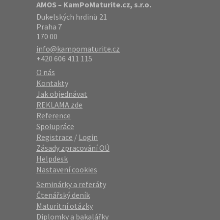
AMOS – KamPoMaturite.cz, s.r.o.
Dukelských hrdinů 21
Praha 7
170 00
info@kampomaturite.cz
+420 606 411 115
O nás
Kontakty
Jak objednávat
REKLAMA zde
Reference
Spolupráce
Registrace
/
Login
Zásady zpracování OÚ
Helpdesk
Nastavení cookies
Seminárky a referáty
Čtenářský deník
Maturitní otázky
Diplomky a bakalářky