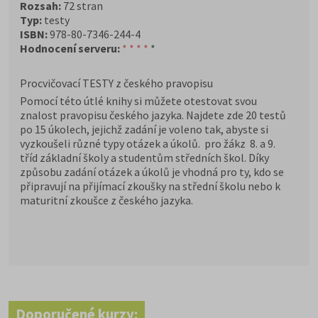
Rozsah:
72 stran
Typ:
testy
ISBN:
978-80-7346-244-4
Hodnocení serveru:
* * * *
*
Procvičovací TESTY z českého pravopisu
Pomocí této útlé knihy si můžete otestovat svou
znalost pravopisu českého jazyka. Najdete zde 20 testů
po 15 úkolech, jejichž zadání je voleno tak, abyste si
vyzkoušeli různé typy otázek a úkolů. pro žákz 8. a 9.
tříd základní školy a studentům středních škol. Díky
způsobu zadání otázek a úkolů je vhodná pro ty, kdo se
připravují na přijímací zkoušky na střední školu nebo k
maturitní zkoušce z českého jazyka.
Doporučené kurzy: