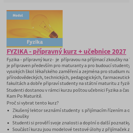
FYZIKA - přípravný kurz + učebnice 2027
Fyzika - přípravný kurz- je přípravou na příjímací zkoušky na V
je připraven především pro maturanty a pro budoucí studenty
vysokých škol lékařského zaměření a zejména pro studium na
přírodovědeckých, technických, pedagogických, farmaceutický
fakultách a dobře připraví studenty na státní maturitu z fyziky.
Studenti dostanou v rámci kurzu poštou učebnici Fyzika a časo
Kam Po Maturitě.
Proč si vybrat tento kurz?
Zkušený lektor seznámí studenty s přijímacím řízením a or
zkoušky
Studenti si prověří svoje znalosti a doplní o další poznatky
Součástí kurzu jsou modelové testové úlohy z přijímaček z