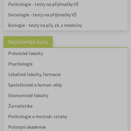
zaměřené obory a
obory psycholo
Politologie - testy na přijímačky VŠ
uvádíme v samostatném článku.
Chystáte se na humanitní ob
Sociologie - testy na přijímačky VŠ
Stáhněte si zdarma e-book s
Biologie - testy na přij. zk. z medicíny
přehledem humanitních fakult,
informacemi o přijímacím řízení a
tipy pro výběr studia.
Nejžádanější kurzy
Právnické fakulty
Psychologie
Lékařské fakulty, farmacie
Společenské a human. vědy
Ekonomické fakulty
Žurnalistika
Politologie a mezinár. vztahy
Policejní akademie