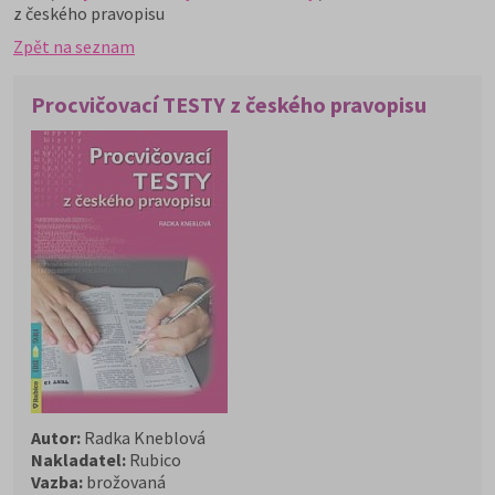
z českého pravopisu
Zpět na seznam
Procvičovací TESTY z českého pravopisu
Autor:
Radka Kneblová
Nakladatel:
Rubico
Vazba:
brožovaná