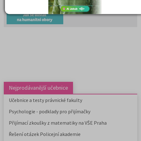
člověka, společnost, kulturu, jazy
vzdělávání i komunikaci.
Psychologii, filozofii, logiku,
politologii, sociologii, sociální
politiku a sociální práci, historick
vědy, filologii, pedagogiku,
informační studia a knihovnictví,
překladatelství a tlumočnictví,
obecnou teorii a dějiny umění a
kultury a další programy a obory l
studovat na 59 fakultách veřejnýc
vysokých škol. Humanitní obory j
dále v nabídce na 9 soukromých
vysokých školách. Učitelské obory
Nejprodávanější učebnice
můžete studovat na 9 pedagogick
fakultách, dvou institutech a jed
Učebnice a testy právnické fakulty
ústavu, a téměř na všech veřejnýc
Psychologie - podklady pro přijímačky
vysokých školách od uměleckých 
po ekonomické či technické.
Přijímací zkoušky z matematiky na VŠE Praha
Pedagogicky zaměřené obory
nabízejí také soukromé vysoké
Řešení otázek Policejní akademie
školy.
Učitelské
,
ekonomicky