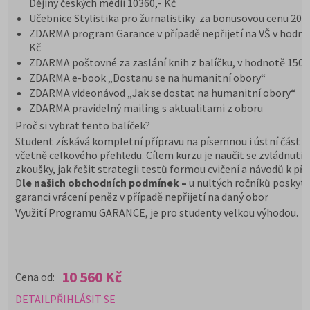
Dějiny českých médií 10360,- Kč
Učebnice Stylistika pro žurnalistiky za bonusovou cenu 200
ZDARMA program Garance v případě nepřijetí na VŠ v hodno
Kč
ZDARMA poštovné za zaslání knih z balíčku, v hodnotě 150 
ZDARMA e-book „Dostanu se na humanitní obory“
ZDARMA videonávod „Jak se dostat na humanitní obory“
ZDARMA pravidelný mailing s aktualitami z oboru
Proč si vybrat tento balíček?
Student získává kompletní přípravu na písemnou i ústní část z
včetně celkového přehledu. Cílem kurzu je naučit se zvládnutí
zkoušky, jak řešit strategii testů formou cvičení a návodů k pří
D
le našich obchodních podmínek –
u nultých ročníků poskyt
garanci vrácení peněz v případě nepřijetí na daný obor
Využití Programu GARANCE, je pro studenty velkou výhodou.
10 560 Kč
Cena od:
DETAIL
PŘIHLÁSIT SE